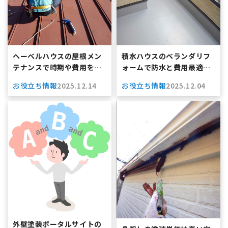
ヘーベルハウスの屋根メン
積水ハウスのベランダリフ
テナンスで時期や費用をわ
ォームで防水と費用最適
かりやすく解説！雨漏り予
化！後悔しない選び方ガイ
お役立ち情報
2025.12.14
お役立ち情報
2025.12.04
防のコツも紹介
ド
外壁塗装ポータルサイトの