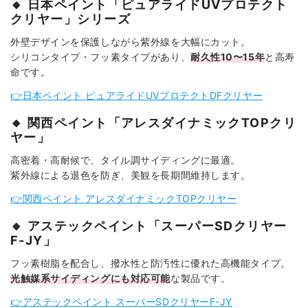
🔸 日本ペイント「ピュアライドUVプロテクト
クリヤー」シリーズ
外壁デザインを保護しながら紫外線を大幅にカット。
シリコンタイプ・フッ素タイプがあり、
耐久性10〜15年
と高寿
命です。
👉日本ペイント
ピュアライドUVプロテクトDFクリヤー
🔸 関西ペイント「アレスダイナミックTOPクリ
ヤー」
高密着・高耐候で、タイル調サイディングに最適。
紫外線による退色を防ぎ、美観を長期間維持します。
👉関西ペイント
アレスダイナミックTOPクリヤー
🔸 アステックペイント「スーパーSDクリヤー
F-JY」
フッ素樹脂を配合し、撥水性と防汚性に優れた高機能タイプ。
光触媒系サイディングにも対応可能
な製品です。
👉アステックペイント
スーパーSDクリヤーF-JY