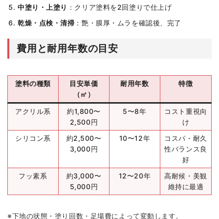
中塗り・上塗り
：クリア塗料を2回塗りで仕上げ
乾燥・点検・清掃
：艶・膜厚・ムラを確認後、完了
費用と耐用年数の目安
塗料の種類
目安単価
耐用年数
特徴
（㎡）
アクリル系
約1,800〜
5〜8年
コスト重視向
2,500円
け
シリコン系
約2,500〜
10〜12年
コスパ・耐久
3,000円
性バランス良
好
フッ素系
約3,000〜
12〜20年
高耐候・美観
5,000円
維持に最適
※下地の状態・塗り回数・足場費によって変動します。