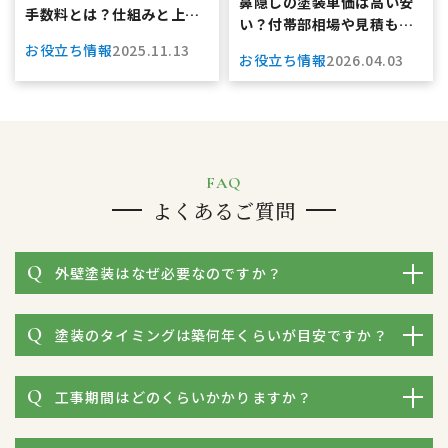
鼻隠しの塗装単価は高い安
手数料とは？仕組みと上手
い？付帯部相場や見積もり
な付き合い方を解説｜株式
チェックの完全ガイド
お役立ち情報
2025.11.13
会社 HIGH
お役立ち情報
2026.04.03
FAQ
よくあるご質問
外壁塗装はなぜ必要なのですか？
塗装のタイミングは築何年くらいが目安ですか？
工事期間はどのくらいかかりますか？