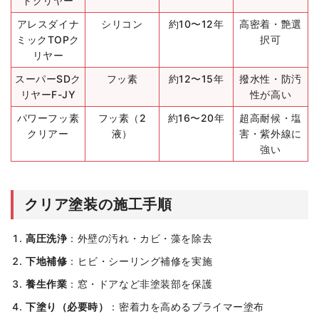
トクリヤー
アレスダイナ
シリコン
約10〜12年
高密着・艶選
ミックTOPク
択可
リヤー
スーパーSDク
フッ素
約12〜15年
撥水性・防汚
リヤーF-JY
性が高い
パワーフッ素
フッ素（2
約16〜20年
超高耐候・塩
クリアー
液）
害・紫外線に
強い
クリア塗装の施工手順
高圧洗浄
：外壁の汚れ・カビ・藻を除去
下地補修
：ヒビ・シーリング補修を実施
養生作業
：窓・ドアなど非塗装部を保護
下塗り（必要時）
：密着力を高めるプライマー塗布