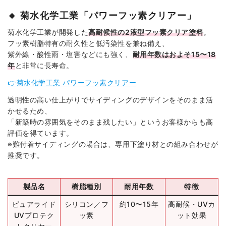
🔸
菊水化学工業「パワーフッ素クリアー」
菊水化学工業が開発した
高耐候性の2液型フッ素クリア塗料
。
フッ素樹脂特有の耐久性と低汚染性を兼ね備え、
紫外線・酸性雨・塩害などにも強く、
耐用年数はおよそ15〜18
年
と非常に長寿命。
👉菊水化学工業
パワーフッ素クリアー
透明性の高い仕上がりでサイディングのデザインをそのまま活
かせるため、
「新築時の雰囲気をそのまま残したい」というお客様からも高
評価を得ています。
※難付着サイディングの場合は、専用下塗り材との組み合わせが
推奨です。
製品名
樹脂種別
耐用年数
特徴
ピュアライド
シリコン／フ
約10〜15年
高耐候・UVカ
UVプロテク
ッ素
ット効果