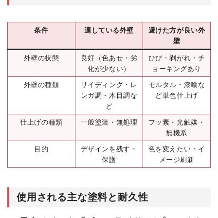
条件
適している外壁
避けた方が良い外
壁
外壁の状態
良好（色あせ・劣
ひび・剥がれ・チ
化が少ない）
ョーキングあり
外壁の種類
サイディング・レ
モルタル・漆喰な
ンガ調・木目調な
ど単色仕上げ
ど
仕上げの種類
一般塗装・無処理
フッ素・光触媒・
無機系
目的
デザインを残す・
色を変えたい・イ
保護
メージ刷新
使用される主な塗料と耐久性