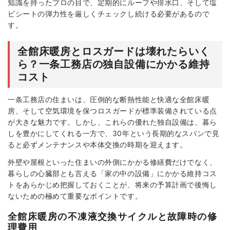
知識を持ったプロの目で、定期的にルーフや排水口、そして塩
ビシートの弾力性を厳しくチェックし続ける必要があるので
す。
全館床暖房とロスガードは壊れたらいく
ら？一条工務店の独自設備にかかる維持
コスト
一条工務店の住まいは、圧倒的な断熱性能と快適な全館床暖
房、そして空気環境を保つロスガードが標準装備されている点
が大きな魅力です。しかし、これらの優れた独自設備は、暮ら
しを豊かにしてくれる一方で、30年という長期的なスパンで見
ると必ずメンテナンスや本体交換の時期を迎えます。
外壁や屋根といった住まいの外側にかかる修繕費だけでなく、
暮らしの心臓部とも言える「家の中の設備」にかかる維持コス
トをあらかじめ把握しておくことが、将来の予算計画で後悔し
ないための極めて重要なポイントです。
全館床暖房の不凍液交換サイクルと故障時の修
理費用