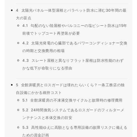
4
太陽光パネル一体型屋根とパラペット防水に潜む30年間の最
大の盲点
4.1
勾配のない陸屋根やバルコニーの塩ビシート防水は15年
前後でトップコート再塗装が必要
4.2
太陽光発電の心臓部であるパワーコンディショナー交換
の時期と交換費用の相場
4.3
スレート屋根と異なりフラット屋根は防水性能のわず
かな低下が命取りになる理由
5
全館床暖房とロスガードは壊れたらいくら？一条工務店の独
自設備にかかる維持コスト
5.1
全館床暖房の不凍液交換サイクルと故障時の修理費用
5.2
24時間換気システムであるロスガードのフィルターメ
ンテナンスと本体交換の目安
5.3
高性能ゆえに高額となる専用設備の故障リスクに備える
ための資金計画