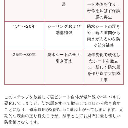
装
ート本体を守り、
寿命を延ばす保護
膜の再生
15年〜20年
シーリングおよび
防水シートの浮き
端部補強
や、端の隙間から
雨水が入るのを防
ぐ部分補修
25年〜30年
防水シートの全面
経年劣化で硬化し
引き替え
たシートを撤去
し、新しく防水層
を作り直す大規模
工事
このステップを放置して塩ビシート自体が紫外線でバキバキに
硬化してしまうと、防水層をすべて撤去してゼロから敷き直す
ことになり、修繕費用が3倍以上に跳ね上がってしまいます。定
期的な表面の塗り替えこそが、結果としてお財布に最も優しい
防衛策となります。