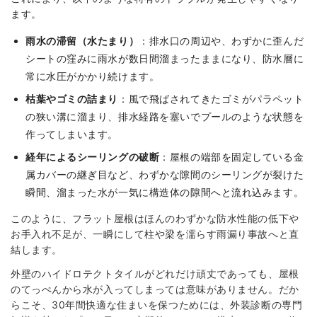
ます。
雨水の滞留（水たまり）
：排水口の周辺や、わずかに歪んだ
シートの窪みに雨水が数日間溜まったままになり、防水層に
常に水圧がかかり続けます。
枯葉やゴミの詰まり
：風で飛ばされてきたゴミがパラペット
の狭い溝に溜まり、排水経路を塞いでプールのような状態を
作ってしまいます。
経年によるシーリングの破断
：屋根の端部を固定している金
属カバーの継ぎ目など、わずかな隙間のシーリングが裂けた
瞬間、溜まった水が一気に構造体の隙間へと流れ込みます。
このように、フラット屋根はほんのわずかな防水性能の低下や
お手入れ不足が、一瞬にして柱や梁を濡らす雨漏り事故へと直
結します。
外壁のハイドロテクトタイルがどれだけ頑丈であっても、屋根
のてっぺんから水が入ってしまっては意味がありません。だか
らこそ、30年間快適な住まいを保つためには、外装診断の専門