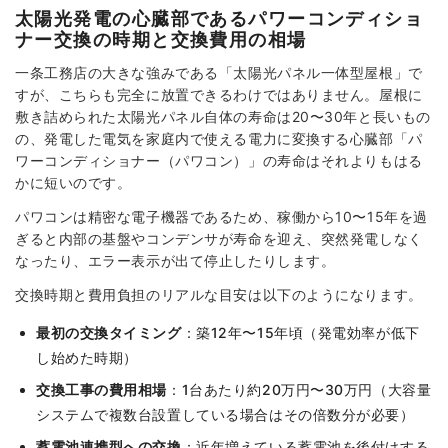
太陽光発電の心臓部であるパワーコンディショ
ナー交換の時期と交換費用の相場
一条工務店の大きな強みである「太陽光パネル一体型屋根」で
すが、こちらも完全に放置できるわけではありません。屋根に
敷き詰められた太陽光パネル自体の寿命は20〜30年と長いもの
の、発電した電気を家庭内で使える電力に変換する心臓部「パ
ワーコンディショナー（パワコン）」の寿命はそれよりもはる
かに短いのです。
パワコンは精密な電子機器であるため、稼働から10〜15年を過
ぎると内部の基盤やコンデンサが寿命を迎え、突然発電しなく
なったり、エラー表示が出て停止したりします。
交換時期と費用負担のリアルな目安は以下のようになります。
最初の交換タイミング
：築12年〜15年頃（発電効率が低下
し始めた時期）
交換工事の費用相場
：1台あたり約20万円〜30万円（大容量
システムで複数台設置している場合はその倍数分が必要）
蓄電池連携型への交換
：近年増えている蓄電池を後付けする