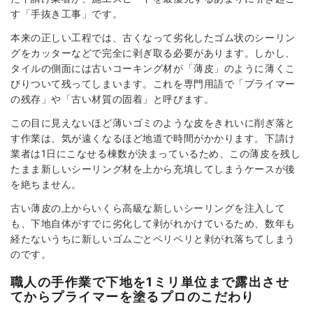
す「手抜き工事」です。
本来の正しい工程では、古くなって劣化したゴム状のシーリン
グをカッターなどで完全に剥ぎ取る必要があります。しかし、
タイルの側面には古いコーキング材が「薄皮」のように薄くこ
びりついて残ってしまいます。これを専門用語で「プライマー
の残存」や「古い材質の固着」と呼びます。
この目に見えないほど薄いゴミのような皮をきれいに削ぎ落と
す作業は、気が遠くなるほど地道で時間がかかります。下請け
業者は1日にこなせる棟数が決まっているため、この薄皮を残し
たまま新しいシーリング材を上から充填してしまうケースが後
を絶ちません。
古い薄皮の上からいくら高級な新しいシーリングを注入して
も、下地自体がすでに劣化して剥がれかけているため、数年も
経たないうちに新しいゴムごとペリペリと剥がれ落ちてしまう
のです。
職人の手作業で下地を1ミリ単位まで露出させ
てからプライマーを塗るプロのこだわり