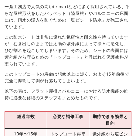
一条工務店で人気の高いi-smartなどに多く採用されている、平
らな屋根形状をしたパラペット（陸屋根）やバルコニーの床面
には、雨水の浸入を防ぐための「塩ビシート防水」が施工され
ています。
この防水シートは非常に優れた気密性と耐久性を持っています
が、むき出しのままでは太陽の紫外線によって徐々に硬化し、
ひび割れを起こしてしまいます。そのため、シートの表面には
紫外線から守るための「トップコート」と呼ばれる保護塗料が
塗られています。
このトップコートの寿命は想像以上に短く、およそ15年前後で
完全に摩耗して剥がれ落ちてしまいます。
以下の表は、フラット屋根とバルコニーにおける防水機能の維
持に必要な修繕のステップをまとめたものです。
経過年数
必要な補修工事
期待できる効果と
目的
10年〜15年
トップコート再塗
紫外線から塩ビシ