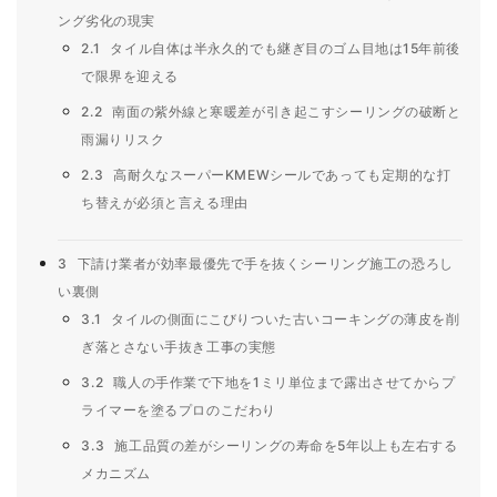
ング劣化の現実
2.1
タイル自体は半永久的でも継ぎ目のゴム目地は15年前後
で限界を迎える
2.2
南面の紫外線と寒暖差が引き起こすシーリングの破断と
雨漏りリスク
2.3
高耐久なスーパーKMEWシールであっても定期的な打
ち替えが必須と言える理由
3
下請け業者が効率最優先で手を抜くシーリング施工の恐ろし
い裏側
3.1
タイルの側面にこびりついた古いコーキングの薄皮を削
ぎ落とさない手抜き工事の実態
3.2
職人の手作業で下地を1ミリ単位まで露出させてからプ
ライマーを塗るプロのこだわり
3.3
施工品質の差がシーリングの寿命を5年以上も左右する
メカニズム