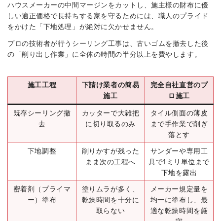
ハウスメーカーの中間マージンをカットし、施主様の財布に優
しい適正価格で長持ちする家を守るためには、職人のプライド
をかけた「下地処理」が絶対に欠かせません。
プロの技術者が行うシーリング工事は、古いゴムを撤去した後
の「削り出し作業」に全体の時間の半分以上を費やします。
施工工程
下請け業者の簡易
完全自社直営のプ
施工
ロ施工
既存シーリング撤
カッターで大雑把
タイル側面の薄皮
去
に切り取るのみ
まで手作業で削ぎ
落とす
下地調整
削りかすが残った
サンダーや専用工
まま次の工程へ
具で1ミリ単位まで
下地を露出
密着剤（プライマ
塗りムラが多く、
メーカー規定量を
ー）塗布
乾燥時間を十分に
均一に塗布し、最
取らない
適な乾燥時間を厳