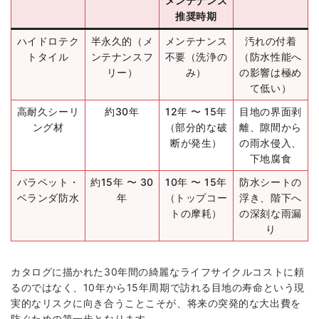
メンテナンス
推奨時期
ハイドロテク
半永久的（メ
メンテナンス
汚れの付着
トタイル
ンテナンスフ
不要（洗浄の
（防水性能へ
リー）
み）
の影響は極め
て低い）
高耐久シーリ
約30年
12年 〜 15年
目地の界面剥
ング材
（部分的な破
離、隙間から
断が発生）
の雨水侵入、
下地腐食
パラペット・
約15年 〜 30
10年 〜 15年
防水シートの
ベランダ防水
年
（トップコー
浮き、階下へ
トの摩耗）
の深刻な雨漏
り
カタログに描かれた30年間の綺麗なライフサイクルコストに頼
るのではなく、10年から15年周期で訪れる目地の寿命という現
実的なリスクに向き合うことこそが、将来の突発的な大出費を
防ぐための第一歩となります。