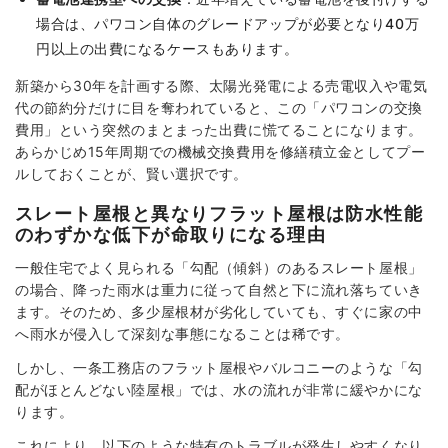
場合は、パワコン自体のグレードアップが必要となり40万
円以上の出費になるケースもあります。
新築から30年を計画する際、太陽光発電による売電収入や電気
代の節約分だけに目を奪われていると、この「パワコンの交換
費用」という突然のまとまった出費に慌てることになります。
あらかじめ15年周期での機械交換費用を修繕積立金としてプー
ルしておくことが、賢い選択です。
スレート屋根と異なりフラット屋根は防水性能
のわずかな低下が命取りになる理由
一般住宅でよく見られる「勾配（傾斜）のあるスレート屋根」
の場合、降った雨水は重力に従って自然と下に流れ落ちていき
ます。そのため、多少屋根材が劣化していても、すぐに家の中
へ雨水が侵入して深刻な事態になることは稀です。
しかし、一条工務店のフラット屋根やバルコニーのような「勾
配がほとんどない陸屋根」では、水の流れが非常に緩やかにな
ります。
これにより、以下のような特有のトラブルが発生しやすくなり