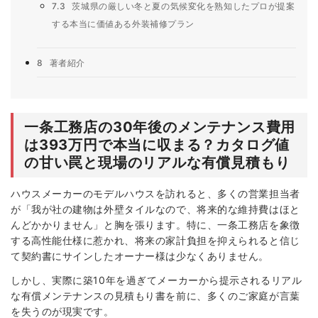
7.3
茨城県の厳しい冬と夏の気候変化を熟知したプロが提案
する本当に価値ある外装補修プラン
8
著者紹介
一条工務店の30年後のメンテナンス費用
は393万円で本当に収まる？カタログ値
の甘い罠と現場のリアルな有償見積もり
ハウスメーカーのモデルハウスを訪れると、多くの営業担当者
が「我が社の建物は外壁タイルなので、将来的な維持費はほと
んどかかりません」と胸を張ります。特に、一条工務店を象徴
する高性能仕様に惹かれ、将来の家計負担を抑えられると信じ
て契約書にサインしたオーナー様は少なくありません。
しかし、実際に築10年を過ぎてメーカーから提示されるリアル
な有償メンテナンスの見積もり書を前に、多くのご家庭が言葉
を失うのが現実です。