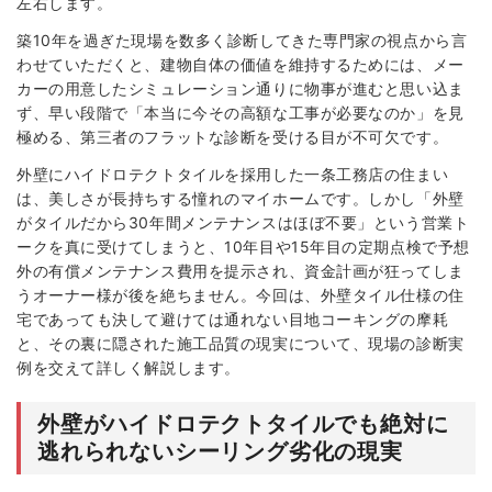
左右します。
築10年を過ぎた現場を数多く診断してきた専門家の視点から言
わせていただくと、建物自体の価値を維持するためには、メー
カーの用意したシミュレーション通りに物事が進むと思い込ま
ず、早い段階で「本当に今その高額な工事が必要なのか」を見
極める、第三者のフラットな診断を受ける目が不可欠です。
外壁にハイドロテクトタイルを採用した一条工務店の住まい
は、美しさが長持ちする憧れのマイホームです。しかし「外壁
がタイルだから30年間メンテナンスはほぼ不要」という営業ト
ークを真に受けてしまうと、10年目や15年目の定期点検で予想
外の有償メンテナンス費用を提示され、資金計画が狂ってしま
うオーナー様が後を絶ちません。今回は、外壁タイル仕様の住
宅であっても決して避けては通れない目地コーキングの摩耗
と、その裏に隠された施工品質の現実について、現場の診断実
例を交えて詳しく解説します。
外壁がハイドロテクトタイルでも絶対に
逃れられないシーリング劣化の現実