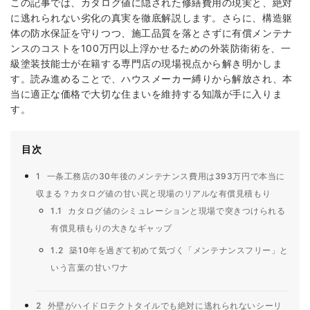
この記事では、カタログ値に隠された修繕費用の現実と、絶対
に逃れられない劣化の真実を徹底解説します。さらに、構造躯
体の防水保証を守りつつ、施工品質を落とさずに有償メンテナ
ンスのコストを100万円以上浮かせるための外装防衛術を、一
級塗装技能士が在籍する専門店の現場視点から解き明かしま
す。読み進めることで、ハウスメーカー縛りから解放され、本
当に適正な価格で大切な住まいを維持する知識が手に入りま
す。
目次
1
一条工務店の30年後のメンテナンス費用は393万円で本当に
収まる？カタログ値の甘い罠と現場のリアルな有償見積もり
1.1
カタログ値のシミュレーションと現場で突きつけられる
有償見積もりの大きなギャップ
1.2
築10年を過ぎて初めて気づく「メンテナンスフリー」と
いう言葉の甘いワナ
2
外壁がハイドロテクトタイルでも絶対に逃れられないシーリ