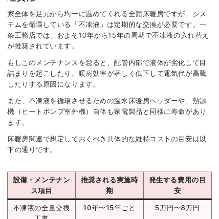
家全体を足元から均一に温めてくれる全館床暖房ですが、シス
テムを循環している「不凍液」は定期的な交換が必要です。一
条工務店では、およそ10年から15年の周期で不凍液の入れ替え
が推奨されています。
もしこのメンテナンスを怠ると、配管内部で液体が劣化して目
詰まりを起こしたり、暖房効率が著しく低下して電気代が高騰
したりする原因になります。
また、不凍液を循環させるための温水床暖房ヘッダーや、熱源
機（ヒートポンプ室外機）自体も家電製品と同様に寿命があり
ます。
床暖房関連で想定しておくべき具体的な維持コストの目安は以
下の通りです。
設備・メンテナン
推奨される実施時
発生する費用の目
ス項目
期
安
不凍液の全量交換
10年〜15年ごと
5万円〜8万円
工事