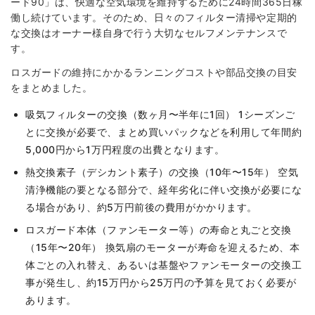
ード90」は、快適な空気環境を維持するために24時間365日稼
働し続けています。そのため、日々のフィルター清掃や定期的
な交換はオーナー様自身で行う大切なセルフメンテナンスで
す。
ロスガードの維持にかかるランニングコストや部品交換の目安
をまとめました。
吸気フィルターの交換（数ヶ月〜半年に1回） 1シーズンご
とに交換が必要で、まとめ買いパックなどを利用して年間約
5,000円から1万円程度の出費となります。
熱交換素子（デシカント素子）の交換（10年〜15年） 空気
清浄機能の要となる部分で、経年劣化に伴い交換が必要にな
る場合があり、約5万円前後の費用がかかります。
ロスガード本体（ファンモーター等）の寿命と丸ごと交換
（15年〜20年） 換気扇のモーターが寿命を迎えるため、本
体ごとの入れ替え、あるいは基盤やファンモーターの交換工
事が発生し、約15万円から25万円の予算を見ておく必要が
あります。