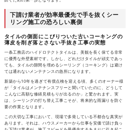
下請け業者が効率最優先で手を抜くシー
リング施工の恐ろしい裏側
タイルの側面にこびりついた古いコーキングの
薄皮を削ぎ落とさない手抜き工事の実態
一条工務店のハイドロテクトタイルは、美観を長く保てる非常
に優秀な外壁素材です。しかし、どれだけタイルが頑丈であっ
ても、タイルの隙間を埋めるシーリング（コーキング）は避け
ては通れないメンテナンスの急所になります。
新築から10年を過ぎて有償点検を迎える頃、多くのオーナー様
が「タイルはメンテナンスフリーと聞いていたのに、どうして
こんなに高額な修繕見積もりが出るのか」と驚かれます。実
は、シーリングの打ち替え工事こそが、将来的な雨漏りを防ぐ
要の作業となります。
この大切な工事において、現場で多発している不都合な真実が
あります。それは、ハウスメーカーから仕事を安価で請け負っ
た下請け業者が、施工スピードを最優先するあまりに引き起こ