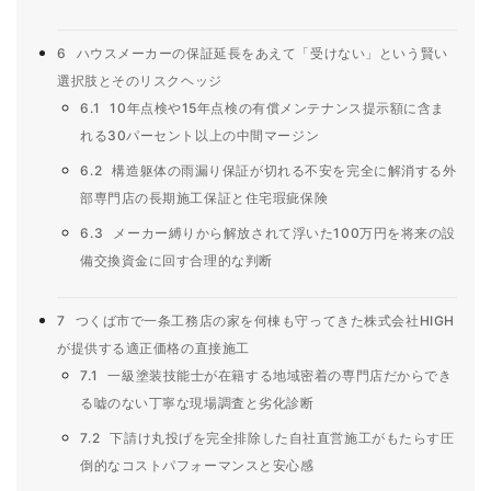
6
ハウスメーカーの保証延長をあえて「受けない」という賢い
選択肢とそのリスクヘッジ
6.1
10年点検や15年点検の有償メンテナンス提示額に含ま
れる30パーセント以上の中間マージン
6.2
構造躯体の雨漏り保証が切れる不安を完全に解消する外
部専門店の長期施工保証と住宅瑕疵保険
6.3
メーカー縛りから解放されて浮いた100万円を将来の設
備交換資金に回す合理的な判断
7
つくば市で一条工務店の家を何棟も守ってきた株式会社HIGH
が提供する適正価格の直接施工
7.1
一級塗装技能士が在籍する地域密着の専門店だからでき
る嘘のない丁寧な現場調査と劣化診断
7.2
下請け丸投げを完全排除した自社直営施工がもたらす圧
倒的なコストパフォーマンスと安心感