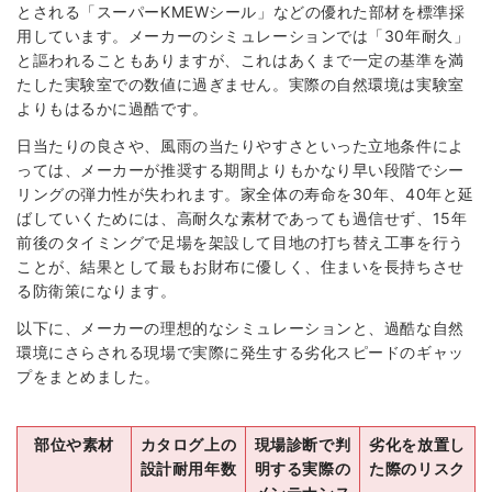
とされる「スーパーKMEWシール」などの優れた部材を標準採
用しています。メーカーのシミュレーションでは「30年耐久」
と謳われることもありますが、これはあくまで一定の基準を満
たした実験室での数値に過ぎません。実際の自然環境は実験室
よりもはるかに過酷です。
日当たりの良さや、風雨の当たりやすさといった立地条件によ
っては、メーカーが推奨する期間よりもかなり早い段階でシー
リングの弾力性が失われます。家全体の寿命を30年、40年と延
ばしていくためには、高耐久な素材であっても過信せず、15年
前後のタイミングで足場を架設して目地の打ち替え工事を行う
ことが、結果として最もお財布に優しく、住まいを長持ちさせ
る防衛策になります。
以下に、メーカーの理想的なシミュレーションと、過酷な自然
環境にさらされる現場で実際に発生する劣化スピードのギャッ
プをまとめました。
部位や素材
カタログ上の
現場診断で判
劣化を放置し
設計耐用年数
明する実際の
た際のリスク