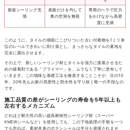
守
新規シーリング充
表面だけを均して
専用のヘラで圧力
填
奥の空洞を無視
をかけながら高密
度に充填
このように、タイルの側面にこびりついた古い付着物を1ミリ単
位のレベルできれいに削り落とし、まっさらなタイルの素地を
完全に露出させます。
その上で、新しいシーリング材とタイルを強力に接着させるた
めの接着剤である「プライマー」を、ムラなく丁寧に塗布して
いきます。この地味な基礎工法を徹底することこそが、次の10
年、20年先もお家の気密性と防水性を守り抜く唯一の手段なの
です。
施工品質の差がシーリングの寿命を5年以上も
左右するメカニズム
どれほど耐久性の高い超高耐候性シーリング材（スーパー
KMEWシールなど）を使用しても、この下地処理の手順を一つ
でも怠れば、素材本来のポテンシャルは半分も発揮されませ