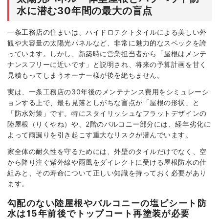
水に潜む30年間の最大の盲点
一条工務店の住まいは、ハイドロテクトタイルによる美しい外
観や大容量の太陽光パネルなど、非常に魅力的なスペックを誇
っています。しかし、新築時に営業担当者から「屋根はメンテ
ナンスフリーに近いです」と説明され、将来の予算計画を甘く
見積もってしまうオーナー様が後を絶ちません。
実は、一条工務店の30年後のメンテナンス費用をシミュレーシ
ョンする上で、最も見落としがちな盲点が「屋根の形状」と
「防水対策」です。特にスタイリッシュなフラットデザインの
陸屋根（りくやね）や、2階のバルコニー部分には、経年劣化に
よって雨漏りを引き起こす重大なリスクが潜んでいます。
家全体の耐久性を守るためには、外壁のタイルだけでなく、空
から降り注ぐ紫外線や雨風をダイレクトに受ける屋根防水の仕
組みと、その寿命について正しい知識を持っておく必要があり
ます。
勾配のない陸屋根やバルコニーの塩ビシート防
水は15年前後でトップコート再塗装が必要