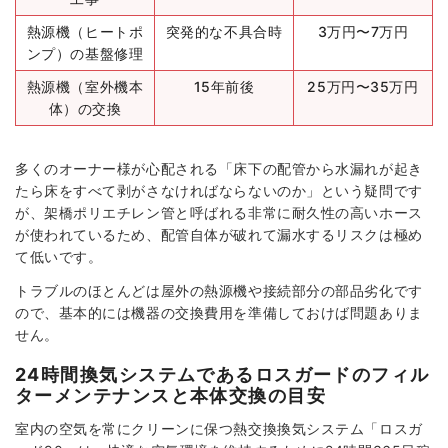
熱源機（ヒートポ
突発的な不具合時
3万円〜7万円
ンプ）の基盤修理
熱源機（室外機本
15年前後
25万円〜35万円
体）の交換
多くのオーナー様が心配される「床下の配管から水漏れが起き
たら床をすべて剥がさなければならないのか」という疑問です
が、架橋ポリエチレン管と呼ばれる非常に耐久性の高いホース
が使われているため、配管自体が破れて漏水するリスクは極め
て低いです。
トラブルのほとんどは屋外の熱源機や接続部分の部品劣化です
ので、基本的には機器の交換費用を準備しておけば問題ありま
せん。
24時間換気システムであるロスガードのフィル
ターメンテナンスと本体交換の目安
室内の空気を常にクリーンに保つ熱交換換気システム「ロスガ