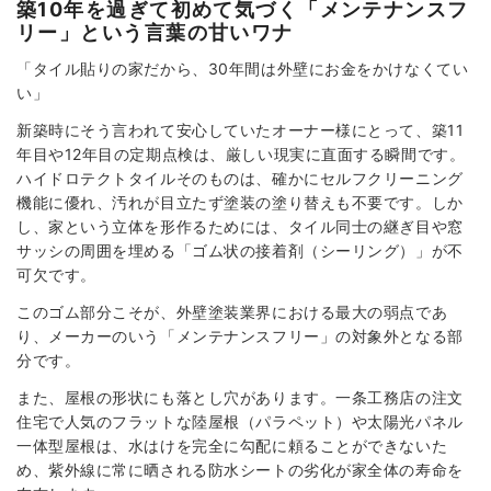
築10年を過ぎて初めて気づく「メンテナンスフ
リー」という言葉の甘いワナ
「タイル貼りの家だから、30年間は外壁にお金をかけなくてい
い」
新築時にそう言われて安心していたオーナー様にとって、築11
年目や12年目の定期点検は、厳しい現実に直面する瞬間です。
ハイドロテクトタイルそのものは、確かにセルフクリーニング
機能に優れ、汚れが目立たず塗装の塗り替えも不要です。しか
し、家という立体を形作るためには、タイル同士の継ぎ目や窓
サッシの周囲を埋める「ゴム状の接着剤（シーリング）」が不
可欠です。
このゴム部分こそが、外壁塗装業界における最大の弱点であ
り、メーカーのいう「メンテナンスフリー」の対象外となる部
分です。
また、屋根の形状にも落とし穴があります。一条工務店の注文
住宅で人気のフラットな陸屋根（パラペット）や太陽光パネル
一体型屋根は、水はけを完全に勾配に頼ることができないた
め、紫外線に常に晒される防水シートの劣化が家全体の寿命を