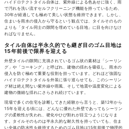
ハイドロテクトタイル自体は、紫外線による色あせに強く、雨
で汚れを洗い流すセルフクリーニング機能を持っているため、
30年が経過しても極めて美しい状態を維持できます。しかし、
住まいを雨水の侵入から守るという観点では、タイルそのもの
よりも「タイル同士の隙間を埋めている目地」に目を向けなけ
ればなりません。
タイル自体は半永久的でも継ぎ目のゴム目地は
15年前後で限界を迎える
外壁タイルの隙間に充填されているゴム状の素材は「シーリン
グ」や「コーキング」と呼ばれ、建物の揺れを吸収し、雨水の
侵入を防ぐ極めて重要な役割を担っています。どれほど強固な
ハイドロテクトタイルを外装に張り巡らせても、このシーリン
グ材は絶え間ない紫外線や雨風、そして地震や温度変化による
建物の微細な揺れにさらされ続けています。
現場で多くの住宅を診断してきた経験から言うと、築12年から
15年を迎える頃には、どんなに優れた外壁であってもシーリン
グの柔軟性が失われ、硬化やひび割れが目立つようになりま
す。タイルそのものは半永久的な耐久性を持っていても、住ま
い全体の防水性を維持するためのゴム目地は15年前後で物理的