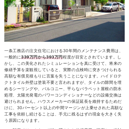
一条工務店の注文住宅における30年間のメンテナンス費用は、
一般的に
339万円から393万円
程度が目安とされています。し
かし、この美化されたシミュレーションを真に受けて、将来の
修繕予算を楽観視していると、実際の点検時に突きつけられる
高額な有償見積もりに言葉を失うことになります。ハイドロテ
クトタイル外壁は塗装不要と言われますが、タイルの隙間を埋
めるシーリングや、バルコニー、平らなパラペット屋根の防水
処理、太陽光発電のパワーコンディショナーなどの設備交換は
避けられません。ハウスメーカーの保証延長を維持するためだ
けに、30パーセント以上の中間マージンが上乗せされた高額な
工事を依頼し続けることは、手元に残るはずの現金を大きく失
う原因になります。