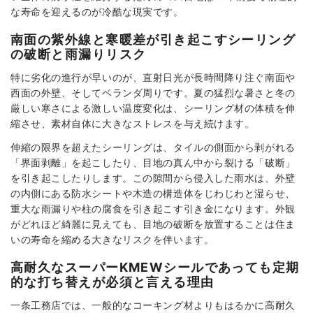
な寿命を迎えるのが冷酷な現実です。
南面の紫外線と寒暖差が引き起こすシーリング
の破断と雨漏りリスク
特に劣化の進行が早いのが、直射日光が長時間降り注ぐ南面や
西面の外壁、そしてベランダ周りです。夏の猛烈な暑さと冬の
厳しい寒さによる激しい温度変化は、シーリング材の体積を伸
縮させ、素材自体に大きなストレスを与え続けます。
伸縮の限界を超えたシーリングは、タイルの側面から剥がれる
「界面剥離」を起こしたり、目地の真ん中から裂ける「破断」
を引き起こしたりします。この隙間から侵入した雨水は、外壁
の内側にある防水シートや木造の構造体をじわじわと湿らせ、
重大な雨漏りや柱の腐食を引き起こす引き金になります。外観
がどれほど綺麗に見えても、目地の破断を放置することは住ま
いの寿命を縮める大きなリスクを伴います。
高耐久なスーパーKMEWシールであっても定期
的な打ち替えが必須と言える理由
一条工務店では、一般的なコーキング材よりもはるかに高耐久