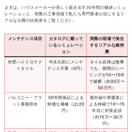
まずは、ハウスメーカーが美しく描き出す30年間の修繕シミュ
レーションと、実際の工事現場で私たち専門業者が目にするリ
アルな出費の比較表をご覧ください。
メンテナンス項目
カタログに載って
実際の現場で発生
いるシミュレーシ
するリアルな維持
ョン
費
外壁ハイドロテク
半永久的にメンテ
タイル自体は無事
トタイル
ナンス不要（0円）
でも、隙間のシー
リングが10〜15年
で破断（約30万〜
50万円）
バルコニー・フラ
30年間保証による
紫外線や寒暖差に
ット屋根防水
軽微な補修（ほぼ0
よる伸縮で10〜15
円）
年目に対策必須
（約15万〜30万
円）