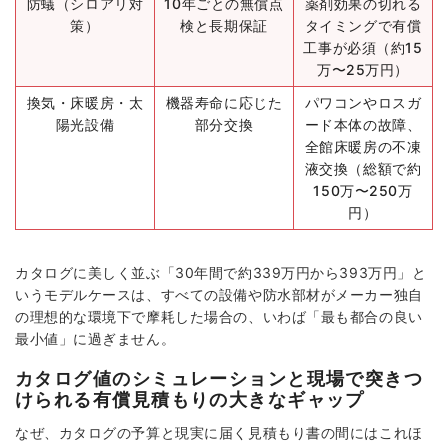
防蟻（シロアリ対
10年ごとの無償点
薬剤効果の切れる
策）
検と長期保証
タイミングで有償
工事が必須（約15
万〜25万円）
換気・床暖房・太
機器寿命に応じた
パワコンやロスガ
陽光設備
部分交換
ード本体の故障、
全館床暖房の不凍
液交換（総額で約
150万〜250万
円）
カタログに美しく並ぶ「30年間で約339万円から393万円」と
いうモデルケースは、すべての設備や防水部材がメーカー独自
の理想的な環境下で摩耗した場合の、いわば「最も都合の良い
最小値」に過ぎません。
カタログ値のシミュレーションと現場で突きつ
けられる有償見積もりの大きなギャップ
なぜ、カタログの予算と現実に届く見積もり書の間にはこれほ