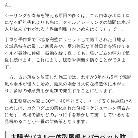
ん。
シーリングが寿命を迎える原因の多くは、ゴム自体がボロボロ
になる経年劣化よりも先に、タイルとシーリングの隙間に水が
入り込んで剥がれる「界面剥離（かいめんはくり）」です。
丁寧な手作業で下地を完璧にリセットして施工された目地は、
茨城県特有の厳しい寒暖差や、夏の強烈な直射日光を浴びてタ
イルが微妙に伸縮・振動を繰り返しても、強いゴムの弾力で追
従し続けます。これにより、破断や剥離を防ぐことができま
す。
一方、古い薄皮を放置した施工では、わずか3年から5年で隙間
風や雨水が侵入し始め、最悪の場合は大切な構造体に水が回
り、多額の修繕費用が追加で発生することになります。
一条工務店のお家に30年、40年と長く、そして安く住み続ける
ためには、カタログ上の美化された修繕スケジュールを鵜呑み
にせず、現場で誰がどのように手を動かして施工しているかを
見極めることが一番の防衛策となります。
太陽光パネル一体型屋根とパラペット防