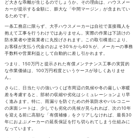
ど大きな乖離が生じるのでしょうか。その理由は、ハウスメー
カーが提示する金額に、膨大な「中間マージン」が含まれてい
るためです。
一条工務店に限らず、大手ハウスメーカーは自社で直接職人を
抱えて工事を行うわけではありません。実際の作業は下請けの
防水業者や塗装業者に丸投げされます。この取引構造により、
お客様が支払う代金のおよそ30％から40％が、メーカーの事務
手数料や営業利益として自動的に差し引かれます。
つまり、150万円と提示された有償メンテナンス工事の実質的
な作業価値は、100万円程度というケースが珍しくありませ
ん。
さらに、日当たりの強いつくば市周辺の気候や冬の厳しい寒暖
差を考慮すると、部材の収縮や劣化はシミュレーションより早
く進みます。特に、雨漏りを防ぐための外装防水やバルコニー
の床面シートは、少しでも劣化の兆候が見られれば、次の10年
を迎える前に高額な「有償補修」をクリアしなければ、最長30
年におよぶメーカーの延長保証を打ち切られてしまう仕組みに
なっています。