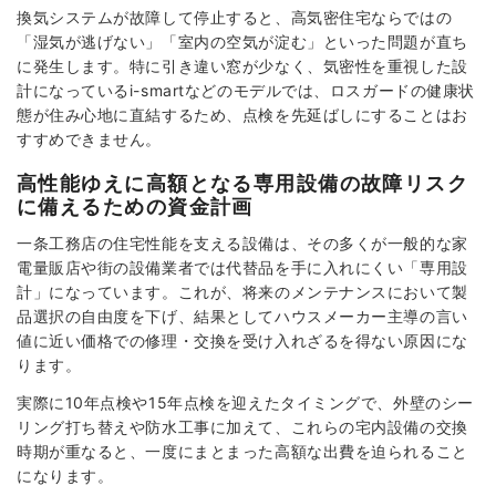
換気システムが故障して停止すると、高気密住宅ならではの
「湿気が逃げない」「室内の空気が淀む」といった問題が直ち
に発生します。特に引き違い窓が少なく、気密性を重視した設
計になっているi-smartなどのモデルでは、ロスガードの健康状
態が住み心地に直結するため、点検を先延ばしにすることはお
すすめできません。
高性能ゆえに高額となる専用設備の故障リスク
に備えるための資金計画
一条工務店の住宅性能を支える設備は、その多くが一般的な家
電量販店や街の設備業者では代替品を手に入れにくい「専用設
計」になっています。これが、将来のメンテナンスにおいて製
品選択の自由度を下げ、結果としてハウスメーカー主導の言い
値に近い価格での修理・交換を受け入れざるを得ない原因にな
ります。
実際に10年点検や15年点検を迎えたタイミングで、外壁のシー
リング打ち替えや防水工事に加えて、これらの宅内設備の交換
時期が重なると、一度にまとまった高額な出費を迫られること
になります。