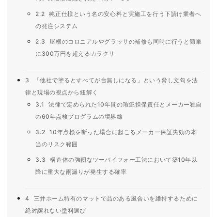
2.2
純正仕様という名の安心料と実施工を行う下請け業者へ
の発注システム
2.3
屋根のコロニアルやグラッサの補修も同時に行うと簡単
に300万円を超えるカラクリ
3
「他社で塗るとすべてが台無しになる」という脅し文句を法
律と現場の視点から紐解く
3.1
法律で定められた10年間の瑕疵担保責任とメーカー独自
の60年点検プログラムの境界線
3.2
10年点検を断った場合に起こるメーカー保証失効の本
当のリスク範囲
3.3
構造体の強靭なツーバイフォー工法において築10年以
降に重大な雨漏りが発生する確率
4
三井ホーム特有のマットで品のある風合いを維持するために
絶対譲れない塗料選び