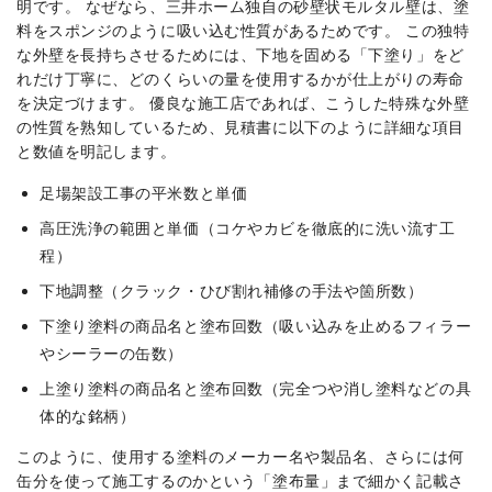
明です。 なぜなら、三井ホーム独自の砂壁状モルタル壁は、塗
料をスポンジのように吸い込む性質があるためです。 この独特
な外壁を長持ちさせるためには、下地を固める「下塗り」をど
れだけ丁寧に、どのくらいの量を使用するかが仕上がりの寿命
を決定づけます。 優良な施工店であれば、こうした特殊な外壁
の性質を熟知しているため、見積書に以下のように詳細な項目
と数値を明記します。
足場架設工事の平米数と単価
高圧洗浄の範囲と単価（コケやカビを徹底的に洗い流す工
程）
下地調整（クラック・ひび割れ補修の手法や箇所数）
下塗り塗料の商品名と塗布回数（吸い込みを止めるフィラー
やシーラーの缶数）
上塗り塗料の商品名と塗布回数（完全つや消し塗料などの具
体的な銘柄）
このように、使用する塗料のメーカー名や製品名、さらには何
缶分を使って施工するのかという「塗布量」まで細かく記載さ