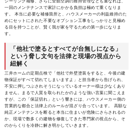
シーリング補修、さらに全館空調の維持管理なども重なれば、
一回のメンテナンスで家計にかかる負担は極めて重くなりま
す。 本当に必要な補修箇所と、ハウスメーカーの利益維持のた
めにセットにされた不要なオプション工事をしっかりと見極め
る目を持つことが、賢く我が家を守るための第一歩になりま
す。
「他社で塗るとすべてが台無しになる」
という脅し文句を法律と現場の視点から
紐解く
三井ホームの定期点検で「他社で外壁塗装をすると、今後の建
物保証がすべて切れてしまいますよ」と担当者から告げられ、
不安に押しつぶされそうになっているオーナー様は少なくあり
ません。まるで人質を取られたかのような強い言葉に聞こえま
すが、この「保証切れ」という響きには、ハウスメーカー側の
営業的な都合と法律上のルールが混ざり合っています。 高額な
純正メンテナンスを断ると本当に住まいが危険にさらされるの
か、現場で数多くの建物を修復してきた専門家の視点から、そ
のからくりを冷静に解き明かしていきます。