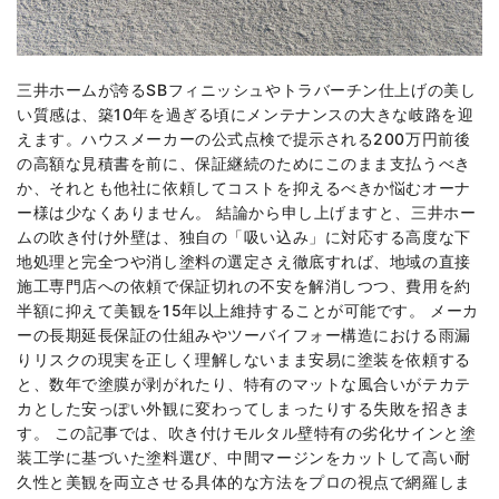
三井ホームが誇るSBフィニッシュやトラバーチン仕上げの美し
い質感は、築10年を過ぎる頃にメンテナンスの大きな岐路を迎
えます。ハウスメーカーの公式点検で提示される200万円前後
の高額な見積書を前に、保証継続のためにこのまま支払うべき
か、それとも他社に依頼してコストを抑えるべきか悩むオーナ
ー様は少なくありません。 結論から申し上げますと、三井ホー
ムの吹き付け外壁は、独自の「吸い込み」に対応する高度な下
地処理と完全つや消し塗料の選定さえ徹底すれば、地域の直接
施工専門店への依頼で保証切れの不安を解消しつつ、費用を約
半額に抑えて美観を15年以上維持することが可能です。 メーカ
ーの長期延長保証の仕組みやツーバイフォー構造における雨漏
りリスクの現実を正しく理解しないまま安易に塗装を依頼する
と、数年で塗膜が剥がれたり、特有のマットな風合いがテカテ
カとした安っぽい外観に変わってしまったりする失敗を招きま
す。 この記事では、吹き付けモルタル壁特有の劣化サインと塗
装工学に基づいた塗料選び、中間マージンをカットして高い耐
久性と美観を両立させる具体的な方法をプロの視点で網羅しま