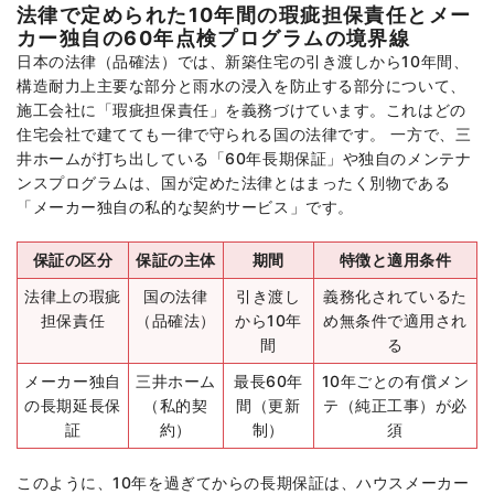
法律で定められた10年間の瑕疵担保責任とメー
カー独自の60年点検プログラムの境界線
日本の法律（品確法）では、新築住宅の引き渡しから10年間、
構造耐力上主要な部分と雨水の浸入を防止する部分について、
施工会社に「瑕疵担保責任」を義務づけています。これはどの
住宅会社で建てても一律で守られる国の法律です。 一方で、三
井ホームが打ち出している「60年長期保証」や独自のメンテナ
ンスプログラムは、国が定めた法律とはまったく別物である
「メーカー独自の私的な契約サービス」です。
保証の区分
保証の主体
期間
特徴と適用条件
法律上の瑕疵
国の法律
引き渡し
義務化されているた
担保責任
（品確法）
から10年
め無条件で適用され
間
る
メーカー独自
三井ホーム
最長60年
10年ごとの有償メン
の長期延長保
（私的契
間（更新
テ（純正工事）が必
証
約）
制）
須
このように、10年を過ぎてからの長期保証は、ハウスメーカー