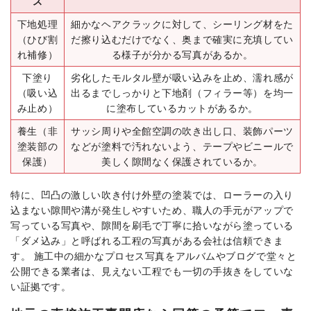
ス
下地処理
細かなヘアクラックに対して、シーリング材をた
（ひび割
だ擦り込むだけでなく、奥まで確実に充填してい
れ補修）
る様子が分かる写真があるか。
下塗り
劣化したモルタル壁が吸い込みを止め、濡れ感が
（吸い込
出るまでしっかりと下地剤（フィラー等）を均一
み止め）
に塗布しているカットがあるか。
養生（非
サッシ周りや全館空調の吹き出し口、装飾パーツ
塗装部の
などが塗料で汚れないよう、テープやビニールで
保護）
美しく隙間なく保護されているか。
特に、凹凸の激しい吹き付け外壁の塗装では、ローラーの入り
込まない隙間や溝が発生しやすいため、職人の手元がアップで
写っている写真や、隙間を刷毛で丁寧に拾いながら塗っている
「ダメ込み」と呼ばれる工程の写真がある会社は信頼できま
す。 施工中の細かなプロセス写真をアルバムやブログで堂々と
公開できる業者は、見えない工程でも一切の手抜きをしていな
い証拠です。