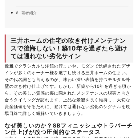
8
著者紹介
三井ホームの住宅の吹き付けメンテナン
スで後悔しない！築10年を過ぎたら避け
ては通れない劣化サイン
優雅でクラシカルな洋館の佇まいや、モダンで洗練されたデザ
インが多くのオーナー様を魅了し続ける三井ホームの住まい。
その代名詞とも言えるのが、味わい深い表情を持つモルタル外
壁の吹き付け仕上げです。しかし、新築から10年を過ぎる頃か
ら、その美しい質感の裏に隠されたメンテナンスの現実と向き
合うタイミングが訪れます。上品な景観を長く維持し、大切な
資産価値を守るために、避けては通れない劣化のシグナルを現
場目線で詳しく紐解いていきましょう。
なぜ美しいのか？SBフィニッシュやトラバーチ
ン仕上げが放つ圧倒的なステータス