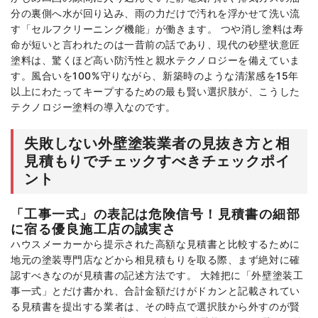
分の裏側へ水が回り込み、雨の力だけで汚れを浮かせて洗い流
す「セルフクリーニング機能」が働きます。 つや消し塗料は寿
命が短いと言われたのは一昔前の話であり、現代の砂壁状意匠
塗料は、驚くほど高い防汚性と親水テクノロジーを備えていま
す。風合いを100%守りながら、新築時のような清潔感を15年
以上にわたってキープするための最も賢い選択肢が、こうした
テクノロジー塗料の導入なのです。
失敗しない外壁塗装業者の見抜き方と相
見積もりでチェックすべきチェックポイ
ント
「工事一式」の表記は危険信号！見積書の細部
に宿る優良施工店の誠実さ
ハウスメーカーから提示された高額な見積書と比較するために
地元の塗装専門店などから相見積もりを取る際、まず絶対に確
認すべきなのが見積書の記述方法です。 大雑把に「外壁塗装工
事一式」とだけ書かれ、合計金額だけがドカンと記載されてい
る見積書を提出する業者は、その時点で選択肢から外すのが賢