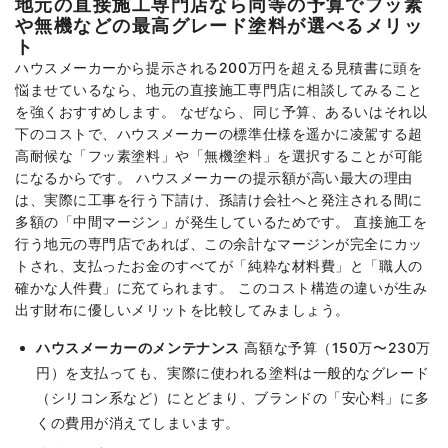
地元の直接施工専門店なら同等の予算でフッ素
や無機などの最高グレード塗料が選べるメリッ
ト
ハウスメーカーから提示される200万円を超える見積書に頭を
悩ませているなら、地元の直接施工専門店に相談してみること
を強くおすすめします。 なぜなら、同じ予算、あるいはそれ以
下のコストで、ハウスメーカーの標準仕様を遥かに凌駕する超
高耐候な「フッ素塗料」や「無機塗料」を選択することが可能
になるからです。 ハウスメーカーの提示額が高い最大の理由
は、実際に工事を行う下請け、孫請け会社へと発注される間に
多額の「中間マージン」が発生しているためです。 直接施工を
行う地元の専門店であれば、この余計なマージンが完全にカッ
トされ、支払ったお金のすべてが「純粋な材料費」と「職人の
確かな人件費」に充てられます。 このコスト構造の違いが生み
出す財布に優しいメリットを比較してみましょう。
ハウスメーカーのメンテナンス
高額な予算（150万〜230万
円）を支払っても、実際に使われる塗料は一般的なグレード
（シリコン系など）にとどまり、ブランドの「安心料」に多
くの費用が消えてしまいます。