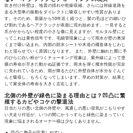
吹き付け外壁は、地震の揺れや乾燥収縮、さらには幹線道路を
走る大型車の振動をダイレクトに吸収しやすい性質がありま
す。そのため、新築から10年近く経つと、髪の毛ほどの細いひ
び割れであるヘアクラックが表面に現れ始めます。 一見すると
爪がかからない程度の小さな傷に見えますが、モルタル壁にと
ってこれは黄色信号です。毛細管現象によって雨水が壁の奥深
くまで吸い込まれ、内部の防水シートや木造の構造体をじわじ
わと湿らせていく原因になります。 また、外壁に触れた際に手
のひらに白い粉がつくチョーキング現象は、紫外線によって塗
膜の寿命が尽きた動かぬ証拠です。雨水を弾く撥水性能が完全
に失われているため、雨が降るたびに外壁自体が水分をぐんぐ
んと吸収し、もろくなってしまいます。早めの対策が、結果と
して家全体の寿命を大きく左右します。
北側の外壁が緑色に染まる理由とは？凹凸に繁
殖するカビやコケの撃退法
日当たりの悪い北側の外壁や、風通しの悪い湿気がこもりやす
い犬走り付近が、いつの間にかうっすらと緑色に染まっていく
現象に悩まされるオーナー様は少なくありません。
凹凸に胞子が定着しやすい