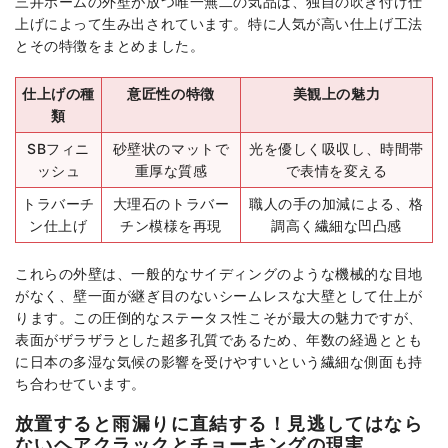
三井ホームの外壁が放つ唯一無二の気品は、独自の吹き付け仕
上げによって生み出されています。特に人気が高い仕上げ工法
とその特徴をまとめました。
仕上げの種
意匠性の特徴
美観上の魅力
類
SBフィニ
砂壁状のマットで
光を優しく吸収し、時間帯
ッシュ
重厚な質感
で表情を変える
トラバーチ
大理石のトラバー
職人の手の加減による、格
ン仕上げ
チン模様を再現
調高く繊細な凹凸感
これらの外壁は、一般的なサイディングのような機械的な目地
がなく、壁一面が継ぎ目のないシームレスな大壁として仕上が
ります。この圧倒的なステータス性こそが最大の魅力ですが、
表面がザラザラとした超多孔質であるため、年数の経過ととも
に日本の多湿な気候の影響を受けやすいという繊細な側面も持
ち合わせています。
放置すると雨漏りに直結する！見逃してはなら
ないヘアクラックとチョーキングの現実