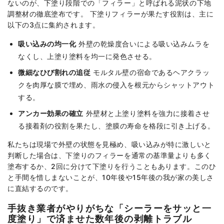
ないのが、下塗り段階での「フィラー」と呼ばれる泥状の下地
調整材の徹底塗布です。 下塗りフィラーが果たす役割は、主に
以下の3点に集約されます。
吸い込みの均一化
外壁の乾燥度合いによる吸い込みムラを
なくし、上塗り塗料を均一に発色させる。
微細なひび割れの追従
モルタル壁の宿命であるヘアクラッ
クを肉厚な膜で埋め、雨水の侵入を根元からシャットアウト
する。
アンカー効果の確立
外壁材と上塗り塗料を強力に接着させ
る接着剤の役割を果たし、塗膜の寿命を格段に引き上げる。
私たちは現場で外壁の状態を見極め、吸い込みが特に激しいと
判断した場合は、下塗りのフィラーを通常の基準量よりも多く
塗布するか、2回に分けて下塗りを行うこともあります。このひ
と手間を惜しまないことが、10年後や15年後の我が家の美しさ
に直結するのです。
手抜き業者がやりがちな「シーラーをサッと一
度塗り」で済ませた数年後の剥離トラブル