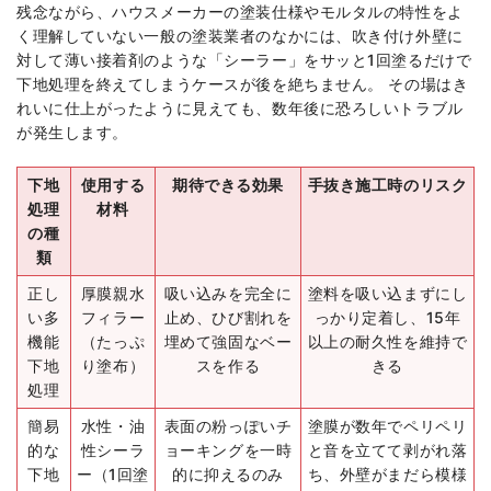
残念ながら、ハウスメーカーの塗装仕様やモルタルの特性をよ
く理解していない一般の塗装業者のなかには、吹き付け外壁に
対して薄い接着剤のような「シーラー」をサッと1回塗るだけで
下地処理を終えてしまうケースが後を絶ちません。 その場はき
れいに仕上がったように見えても、数年後に恐ろしいトラブル
が発生します。
下地
使用する
期待できる効果
手抜き施工時のリスク
処理
材料
の種
類
正し
厚膜親水
吸い込みを完全に
塗料を吸い込まずにし
い多
フィラー
止め、ひび割れを
っかり定着し、15年
機能
（たっぷ
埋めて強固なベー
以上の耐久性を維持で
下地
り塗布）
スを作る
きる
処理
簡易
水性・油
表面の粉っぽいチ
塗膜が数年でペリペリ
的な
性シーラ
ョーキングを一時
と音を立てて剥がれ落
下地
ー（1回塗
的に抑えるのみ
ち、外壁がまだら模様