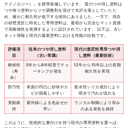
テクノロジー）」を標準装備しています。 昔のつや消し塗料は
つや有り塗料からツヤ調整剤を混ぜて光沢を落としていたた
め、確かに耐久性が低下する傾向にありました。一方で、現在
の砂壁意匠に特化した専用塗料は、最初から完全なマット質感
で高耐候性を発揮するように設計されています。 以下は、古い
ネット情報と現代の最新塗料における性能の比較です。
評価項
従来のつや消し塗料
現代の意匠性専用つや消
目
（古い常識）
し塗料（最新技術）
耐候性
5年から8年程度でチョ
12年から15年以上の長期
（寿
ーキングが発生
耐久性を実現
命）
防汚性
表面の凹凸に砂埃やカ
親水性シリカ成分により
ビが固着しやすい
雨水で汚れが流れる
美観維
紫外線による色あせが
ラジカル制御により深み
持
早い
のある発色を維持
このように、技術的な裏付けを持つ現代の専用塗料を選べば、