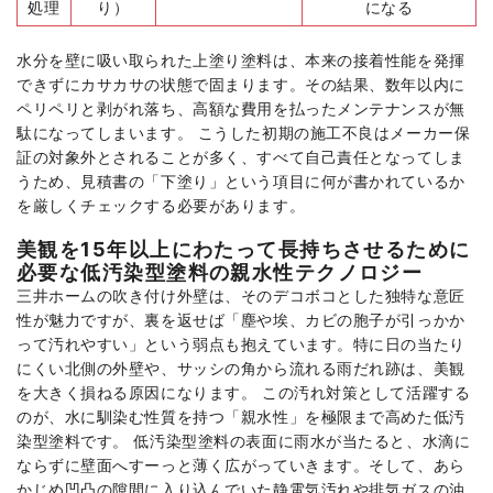
処理
り）
になる
水分を壁に吸い取られた上塗り塗料は、本来の接着性能を発揮
できずにカサカサの状態で固まります。その結果、数年以内に
ペリペリと剥がれ落ち、高額な費用を払ったメンテナンスが無
駄になってしまいます。 こうした初期の施工不良はメーカー保
証の対象外とされることが多く、すべて自己責任となってしま
うため、見積書の「下塗り」という項目に何が書かれているか
を厳しくチェックする必要があります。
美観を15年以上にわたって長持ちさせるために
必要な低汚染型塗料の親水性テクノロジー
三井ホームの吹き付け外壁は、そのデコボコとした独特な意匠
性が魅力ですが、裏を返せば「塵や埃、カビの胞子が引っかか
って汚れやすい」という弱点も抱えています。特に日の当たり
にくい北側の外壁や、サッシの角から流れる雨だれ跡は、美観
を大きく損ねる原因になります。 この汚れ対策として活躍する
のが、水に馴染む性質を持つ「親水性」を極限まで高めた低汚
染型塗料です。 低汚染型塗料の表面に雨水が当たると、水滴に
ならずに壁面へすーっと薄く広がっていきます。そして、あら
かじめ凹凸の隙間に入り込んでいた静電気汚れや排気ガスの油