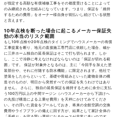
が指定する高額な有償補修工事をその都度受けることによって
のみ継続される仕組みになっています。つまり、保証を「維持
するための費用」をオーナー様自身が前払いし続けている状態
と言えます。
10年点検を断った場合に起こるメーカー保証失
効の本当のリスク範囲
もし10年点検や20年点検のタイミングでハウスメーカーの有償
工事提案を断り、地元の直接施工専門店に依頼した場合、確か
に三井ホーム独自の延長保証はそこで打ち切られます。しか
し、ここで冷静に考えなければならないのは「保証が切れる範
囲」です。 保証が対象外となるのは、主に「今回手を加えた塗
装部分や、それに付随する防水機能」に限定されます。他社で
塗装をしたからといって、基礎や骨組みといった建物全体の構
造そのものが、明日から突然すべての保証を失うわけではあり
ません。 さらに、独自の延長保証を維持するために余分に支払
う100万円以上の中間マージン（ハウスメーカーから下請けへ
の丸投げ構造による上乗せ費用）を天秤にかけてみてくださ
い。その浮いた資金をプールしておき、将来の全館空調の交換
費用やライフプランの備えに回す方が、結果として家計全体の
「手残り」を守る賢い選択になるケースが非常に多いのです。