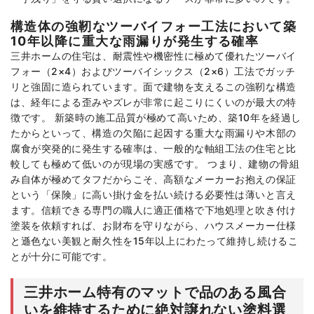
構造体の強靭なツーバイフォー工法において築
10年以降に重大な雨漏りが発生する確率
三井ホームの住宅は、耐震性や機密性に極めて優れたツーバイ
フォー（2×4）およびツーバイシックス（2×6）工法でガッチ
リと強固に造られています。面で建物を支えるこの強靭な構造
は、経年による歪みやズレが非常に起こりにくいのが最大の特
徴です。 新築時の施工品質が極めて高いため、築10年を経過し
たからといって、構造の欠陥に起因する重大な雨漏りや木部の
腐食が突発的に発生する確率は、一般的な軸組工法の住宅と比
較しても極めて低いのが現場の実感です。 つまり、建物の骨組
み自体が極めてタフだからこそ、高額なメーカーお抱えの保証
という「保険」に高い掛け金を払い続ける必要性は薄いと言え
ます。信頼できる専門の職人に適正価格で下地処理と吹き付け
塗装を依頼すれば、お財布を守りながら、ハウスメーカー仕様
と遜色ない美観と耐久性を15年以上にわたって維持し続けるこ
とが十分に可能です。
三井ホーム特有のマットで品のある風合
いを維持するために絶対譲れない塗料選