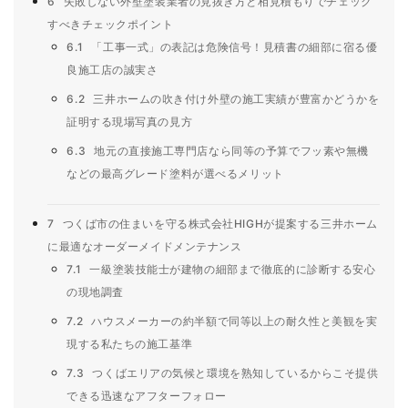
6
失敗しない外壁塗装業者の見抜き方と相見積もりでチェック
すべきチェックポイント
6.1
「工事一式」の表記は危険信号！見積書の細部に宿る優
良施工店の誠実さ
6.2
三井ホームの吹き付け外壁の施工実績が豊富かどうかを
証明する現場写真の見方
6.3
地元の直接施工専門店なら同等の予算でフッ素や無機
などの最高グレード塗料が選べるメリット
7
つくば市の住まいを守る株式会社HIGHが提案する三井ホーム
に最適なオーダーメイドメンテナンス
7.1
一級塗装技能士が建物の細部まで徹底的に診断する安心
の現地調査
7.2
ハウスメーカーの約半額で同等以上の耐久性と美観を実
現する私たちの施工基準
7.3
つくばエリアの気候と環境を熟知しているからこそ提供
できる迅速なアフターフォロー