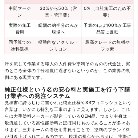
中間マージ
30%から50%（営
0%（自社施工のため不
ン
業・管理費）
要）
実際の施工
総額の約半分のみが
予算のほぼ100%が工事
費用
現場へ
品質に反映
同予算での
標準的なアクリル・
最高グレードの無機や
塗料選択
シリコン
フッ素
汗を流して作業する職人の人件費や塗料そのものの代金は、実
のところ全体の半分程度に過ぎないというのが、この業界の裏
側にある現実です。
純正仕様という名の安心料と実施工を行う下請
け業者への発注システム
見積書に誇らしげに書かれた純正仕様やSBフィニッシュという
言葉は、いかにも特別な工事のように見えます。しかし、これ
らは大手塗料メーカーが製造しているOEM品、つまり中身は一
般流通している高性能塗料とほぼ同じものであることが多々あ
ります。三井ホームの看板を背負うことで、塗料のブランド料
が引き上げられているのです。 現場の視点から言えば、実際に