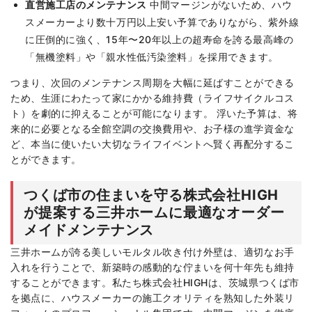
直営施工店のメンテナンス
中間マージンがないため、ハウ
スメーカーより数十万円以上安い予算でありながら、紫外線
に圧倒的に強く、15年〜20年以上の超寿命を誇る最高峰の
「無機塗料」や「親水性低汚染塗料」を採用できます。
つまり、次回のメンテナンス周期を大幅に延ばすことができる
ため、生涯にわたって家にかかる維持費（ライフサイクルコス
ト）を劇的に抑えることが可能になります。 浮いた予算は、将
来的に必要となる全館空調の交換費用や、お子様の進学資金な
ど、本当に使いたい大切なライフイベントへ賢く再配分するこ
とができます。
つくば市の住まいを守る株式会社HIGH
が提案する三井ホームに最適なオーダー
メイドメンテナンス
三井ホームが誇る美しいモルタル吹き付け外壁は、適切なお手
入れを行うことで、新築時の感動的な佇まいを何十年先も維持
することができます。私たち株式会社HIGHは、茨城県つくば市
を拠点に、ハウスメーカーの施工クオリティを熟知した外装リ