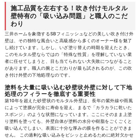
施工品質を左右する！吹き付けモルタル
壁特有の「吸い込み問題」と職人のこだ
わり
三井ホームを象徴するSBフィニッシュなどの美しい吹き付け外
壁は、その独特な風合いと高級感から多くのオーナー様を魅了
し続けています。しかし、いざ塗り替えの時期を迎えたとき、
このモルタル壁ならではの「特殊な性質」を理解していない業
者に任せてしまうと、目も当てられない大失敗につながること
があります。職人の腕とこだわりが最も試されるのが、この吹
き付け外壁の下地処理なのです。
塗料を大量に吸い込む砂壁状外壁に対して下地
処理のフィラーを徹底する重要性
築10年を超えた砂壁状のモルタル外壁は、長年の紫外線や雨風
によって塗膜が完全に寿命を迎え、まるで「カラカラに乾いた
スポンジ」のような状態になっています。ここにそのまま上塗
り塗料を塗っても、外壁自体が塗料の水分や樹脂をごくごくと
吸い込んでしまい、表面に十分な厚みの膜を作ることができま
せん。 この過剰な吸い込みをビシッと止めるために絶対欠かせ