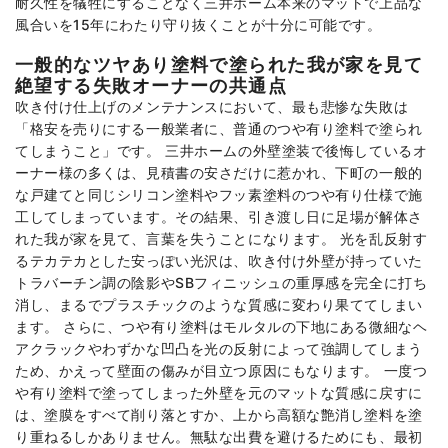
耐久性を犠牲にすることなく三井ホーム本来のマットで上品な
風合いを15年にわたり守り抜くことが十分に可能です。
一般的なツヤあり塗料で塗られた我が家を見て
絶望する失敗オーナーの共通点
吹き付け仕上げのメンテナンスにおいて、最も悲惨な失敗は
「格安を売りにする一般業者に、普通のつや有り塗料で塗られ
てしまうこと」です。 三井ホームの外壁塗装で後悔しているオ
ーナー様の多くは、見積書の安さだけに惹かれ、下町の一般的
な戸建てと同じシリコン塗料やフッ素塗料のつや有り仕様で施
工してしまっています。その結果、引き渡し日に足場が解体さ
れた我が家を見て、言葉を失うことになります。 光を乱反射す
るテカテカとした安っぽい光沢は、吹き付け外壁が持っていた
トラバーチン調の陰影やSBフィニッシュの重厚感を完全に打ち
消し、まるでプラスチックのような質感に変わり果ててしまい
ます。 さらに、つや有り塗料はモルタルの下地にある微細なヘ
アクラックやわずかな凹凸を光の反射によって強調してしまう
ため、かえって壁面の傷みが目立つ原因にもなります。 一度つ
や有り塗料で塗ってしまった外壁を元のマットな質感に戻すに
は、塗膜をすべて削り落とすか、上から高額な艶消し塗料を塗
り重ねるしかありません。無駄な出費を避けるためにも、最初