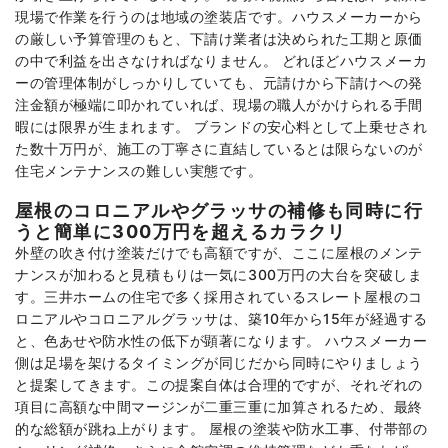
現場で作業を行うのは地域の塗装店です。ハウスメーカーから
の厳しい予算管理のもと、下請け業者は決められた工期と原価
の中で利益を出さなければなりません。 どれほどハウスメーカ
ーの管理体制がしっかりしていても、元請けから下請けへの発
注金額が極端に叩かれていれば、現場の職人がかけられる手間
暇には限界が生まれます。 ブランドの安心料として上乗せされ
た数十万円が、施工の丁寧さに直結しているとは限らないのが
住宅メンテナンスの難しい実態です。
屋根のコロニアルやグラッサの補修も同時に行
うと簡単に300万円を超えるカラクリ
外壁の吹き付け塗装だけでも高額ですが、ここに屋根のメンテ
ナンスが加わると見積もりは一気に300万円の大台を突破しま
す。三井ホームの住宅で多く採用されているスレート屋根のコ
ロニアルやコロニアルグラッサは、築10年から15年が経過する
と、色あせや防水性の低下が顕著になります。 ハウスメーカー
側は足場を架けるタイミングが同じだから同時にやりましょう
と提案してきます。この提案自体は合理的ですが、それぞれの
項目に高額な中間マージンが二重三重に加算されるため、最終
的な総額が跳ね上がります。 屋根の塗装や防水工事、付帯部の