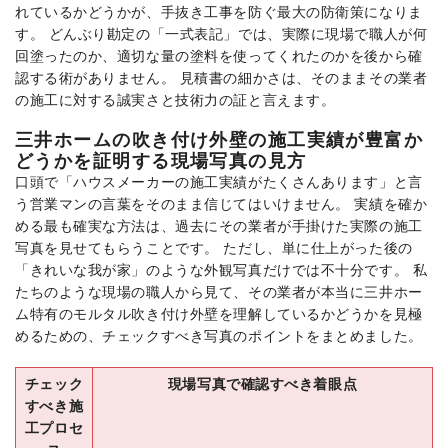
れているかどうかが、手抜き工事を防ぐ最大の防衛策になりま
す。 どんぶり勘定の「一式表記」では、実際に現場で職人が何
回塗ったのか、適切な量の塗料を使ってくれたのかを後から確
認する術がありません。 見積書の細かさは、そのままその業者
の施工に対する誠実さと技術力の証と言えます。
三井ホームの吹き付け外壁の施工実績が豊富か
どうかを証明する現場写真の見方
口頭で「ハウスメーカーの施工実績がたくさんあります」と言
う営業マンの言葉をそのまま信じてはいけません。 実績を確か
める最も確実な方法は、過去にその業者が手掛けた実際の施工
写真を見せてもらうことです。 ただし、単に仕上がった後の
「きれいな我が家」のような外観写真だけでは不十分です。 私
たちのような現場の職人から見て、その業者が本当に三井ホー
ム特有のモルタル吹き付け外壁を理解しているかどうかを見極
めるための、チェックすべき写真のポイントをまとめました。
チェック
現場写真で確認すべき着眼点
すべき施
工プロセ