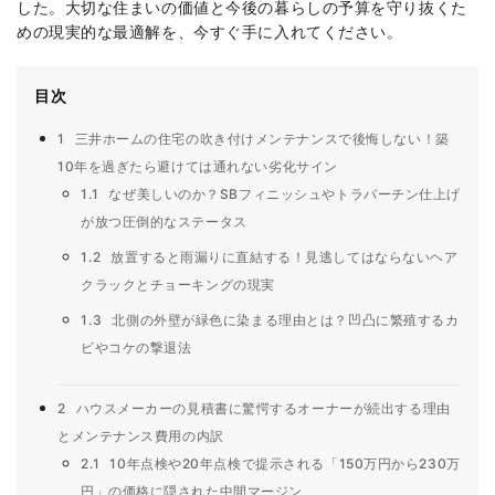
した。大切な住まいの価値と今後の暮らしの予算を守り抜くた
めの現実的な最適解を、今すぐ手に入れてください。
目次
1
三井ホームの住宅の吹き付けメンテナンスで後悔しない！築
10年を過ぎたら避けては通れない劣化サイン
1.1
なぜ美しいのか？SBフィニッシュやトラバーチン仕上げ
が放つ圧倒的なステータス
1.2
放置すると雨漏りに直結する！見逃してはならないヘア
クラックとチョーキングの現実
1.3
北側の外壁が緑色に染まる理由とは？凹凸に繁殖するカ
ビやコケの撃退法
2
ハウスメーカーの見積書に驚愕するオーナーが続出する理由
とメンテナンス費用の内訳
2.1
10年点検や20年点検で提示される「150万円から230万
円」の価格に隠された中間マージン