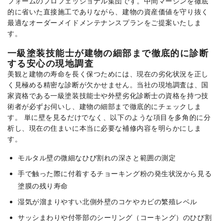
フォームのプロフェッショナル集団です。中間マージンを徹底
的に省いた直接施工でありながら、建物の資産価値を守り抜く
最適なオーダーメイドメンテナンスプランをご提案いたしま
す。
一級塗装技能士が建物の細部まで徹底的に診断
する安心の現地調査
美観と建物の寿命を長く保つためには、現在の劣化状況を正し
く見極める精密な診断が欠かせません。当社の現地調査は、国
家資格である一級塗装技能士や外壁劣化診断士の資格を持つ技
術者が必ずお伺いし、建物の細部まで徹底的にチェックしま
す。 単に壁を見るだけでなく、以下のような項目を多角的に分
析し、現在の住まいに本当に必要な補修内容を明らかにしま
す。
モルタル壁の微細なひび割れの深さと範囲の測定
手で触った際に付着するチョーキング粉の発生状況から見る
塗膜の残り寿命
湿気が溜まりやすい北側外壁のコケやカビの繁殖レベル
サッシまわりや付帯部のシーリング（コーキング）のひび割