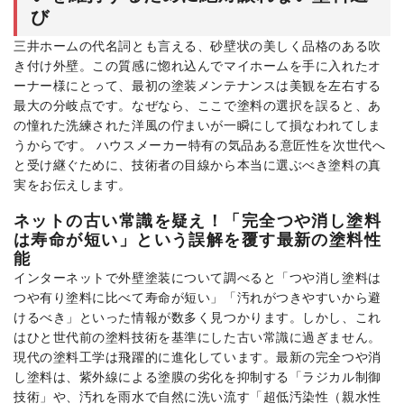
び
三井ホームの代名詞とも言える、砂壁状の美しく品格のある吹
き付け外壁。この質感に惚れ込んでマイホームを手に入れたオ
ーナー様にとって、最初の塗装メンテナンスは美観を左右する
最大の分岐点です。なぜなら、ここで塗料の選択を誤ると、あ
の憧れた洗練された洋風の佇まいが一瞬にして損なわれてしま
うからです。 ハウスメーカー特有の気品ある意匠性を次世代へ
と受け継ぐために、技術者の目線から本当に選ぶべき塗料の真
実をお伝えします。
ネットの古い常識を疑え！「完全つや消し塗料
は寿命が短い」という誤解を覆す最新の塗料性
能
インターネットで外壁塗装について調べると「つや消し塗料は
つや有り塗料に比べて寿命が短い」「汚れがつきやすいから避
けるべき」といった情報が数多く見つかります。しかし、これ
はひと世代前の塗料技術を基準にした古い常識に過ぎません。
現代の塗料工学は飛躍的に進化しています。最新の完全つや消
し塗料は、紫外線による塗膜の劣化を抑制する「ラジカル制御
技術」や、汚れを雨水で自然に洗い流す「超低汚染性（親水性