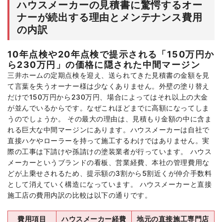
ハウスメーカーの見積書に驚愕するオー
ナーが続出する理由とメンテナンス費用
の内訳
10年点検や20年点検で提示される「150万円か
ら230万円」の価格に隠された中間マージン
三井ホームの定期点検を迎え、送られてきた見積書の金額を見
て言葉を失うオーナー様は少なくありません。外壁の塗り替え
だけで150万円から230万円、場合によってはそれ以上の大金
が並んでいるからです。なぜこれほどまでに高額になってしま
うのでしょうか。 その最大の理由は、見積もり金額の中に含ま
れる巨大な中間マージンにあります。ハウスメーカーは自社で
直接ハケやローラーを持って施工するわけではありません。実
際の工事は下請けや孫請けの塗装業者が行っています。 ハウス
メーカーというブランドの看板、営業経費、本社の管理費用な
どが上乗せされるため、提示額の3割から5割近くが仲介手数料
として消えていく構造になっています。 ハウスメーカーと直接
施工店の費用内訳の比較は以下の通りです。
費用項目
ハウスメーカー経費
地元の直接施工専門店