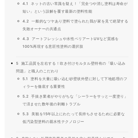
4.1
ネットの古い常識を疑え！「完全つや消し塗料は寿命が
短い」という誤解を覆す最新の塗料性能
4.2
一般的なツヤあり塗料で塗られた我が家を見て絶望する
失敗オーナーの共通点
4.3
アートフレッシュや水性ペリアートUVなど質感を
100%再現する意匠性塗料の選択肢
5
施工品質を左右する！吹き付けモルタル壁特有の「吸い込み
問題」と職人のこだわり
5.1
塗料を大量に吸い込む砂壁状外壁に対して下地処理のフ
ィラーを徹底する重要性
5.2
手抜き業者がやりがちな「シーラーをサッと一度塗り」
で済ませた数年後の剥離トラブル
5.3
美観を15年以上にわたって長持ちさせるために必要な
低汚染型塗料の親水性テクノロジー