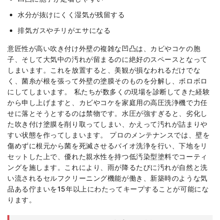
水分が抜けにくく湿気が残留する
排気ガスやチリがエサになる
意匠性が高い吹き付け外壁の複雑な凹凸は、カビやコケの胞
子、そして大気中の汚れが留まるのに絶好のスペースとなって
しまいます。これを放置すると、美観が損なわれるだけでな
く、菌糸が根を張って外壁の塗膜そのものを分解し、ボロボロ
にしてしまいます。 私たちが数多くの現場を診断してきた経験
から申し上げますと、カビやコケを家庭用の高圧洗浄機で力任
せに落とそうとするのは禁物です。水圧が強すぎると、劣化し
た吹き付け塗膜を削り取ってしまい、かえって汚れが詰まりや
すい状態を作ってしまいます。 プロのメンテナンスでは、壁を
傷めずに根元から菌を死滅させるバイオ洗浄を行い、下地をリ
セットした上で、優れた親水性を持つ低汚染型塗料でコーティ
ングを施します。これにより、雨が降るたびに汚れが自然と洗
い流されるセルフクリーニング機能が働き、新築時のような気
品ある佇まいを15年以上にわたってキープすることが可能にな
ります。