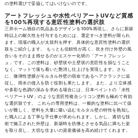
の塗料選びで妥協してはいけないのです。
アートフレッシュや水性ペリアートUVなど質感
を100%再現する意匠性塗料の選択肢
三井ホーム独自の気品あるデザインを100%再現し、さらに新築
時以上の耐久性を付与するためには、選定すべき塗料が限られ
ます。現場の職人が太鼓判を押す、具体的な意匠性塗料の選択
肢をご紹介します。 もっとも信頼性が高く、吹き付け外壁の風
合いをそのまま残せるのがエスケー化研の「アートフレッシ
ュ」です。この塗料は、砂壁状や土壁状の意匠性を損なうこと
なく、マットで落ち着いた艶消し仕上げを実現します。さら
に、微弾性塗膜がモルタル外壁の宿命であるヘアクラックに追
従し、雨水の侵入を防ぐ役割も果たします。 また、より立体感
や多彩な色調の深みを求める場合には、日本ペイントの「水性
ペリアートUV」のような意匠性複合シリコン塗料も極めて有効
な選択肢です。 これらの専用塗料は、一般的な塗料に比べて扱
いが難しく、塗料を大量に吸い込むモルタル壁の特性を熟知し
た職人による丁寧な手仕事が求められます。しかし、適切な技
術で施工された外壁は、新築時を彷彿とさせる気品に満ちた姿
を取り戻し、大切な住まいの資産価値を高め続けてくれます。