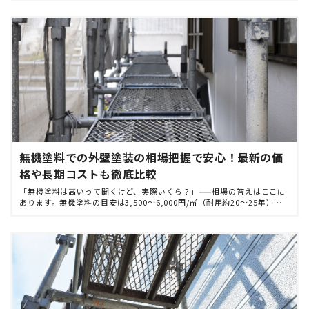
坪な […]
無機塗料での外壁塗装の相場把握で安心！最新の価
格や長期コストも徹底比較
「無機塗料は高いって聞くけど、実際いくら？」——相場の答えはここに
あります。無機塗料の目安は3,500～6,000円/㎡（耐用約20～25年）。
20坪（外壁面積の目安約120～160㎡）なら総額の目安は約90～120万円
[…]