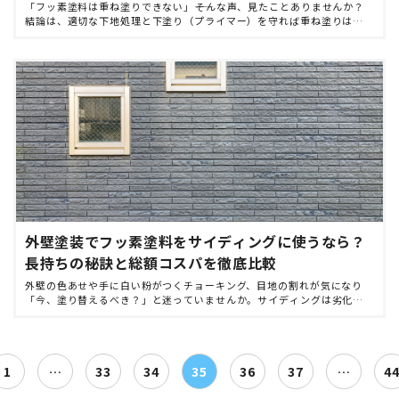
「フッ素塗料は重ね塗りできない」――そんな声、見たことありませんか？
結論は、適切な下地処理と下塗り（プライマー）を守れば重ね塗りは可
能です。高耐候で知られるフッ素は外壁で約15～20年相当の耐久が期待
され、再塗装の回数を […]
外壁塗装でフッ素塗料をサイディングに使うなら？
長持ちの秘訣と総額コスパを徹底比較
外壁の色あせや手に白い粉がつくチョーキング、目地の割れが気になり
「今、塗り替えるべき？」と迷っていませんか。サイディングは劣化の
進行が早い部位が明確で、タイミングを逃すと補修費が膨らみがちです。
そこで注目されるのがフッ素 […]
投
1
…
33
34
35
36
37
…
4
稿