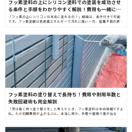
フッ素塗料の上にシリコン塗料での塗装を成功させ
る条件と手順をわかりやすく解説！費用も一緒にチ
ェック
「フッ素の上にシリコンは本当に塗れるの？」――結論は、条件付きで可能
です。フッ素塗膜は低表面エネルギーで汚れに強い一方、密着不良の原因
にも。実地では散水で水弾きの有無、白粉が手に付くチョーキング、ヘア
クラックや藻の残りを […]
フッ素塗料の塗り替えで長持ち！費用や耐用年数と
失敗回避術も完全解説
「次は長く持つ塗り替えを」と考えたとき、フッ素塗料は本命候補ですよ
ね。ただ初期費用が上がるぶん、本当に得か、外壁や屋根で差が出るの
かが不安だと思います。一般的な目安で、フッ素の耐用年数は約12～20
年、シリコンは約10～ […]