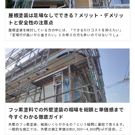
屋根塗装は足場なしでできる？メリット・デメリッ
トと安全性の注意点
屋根塗装を検討している方の中には、「できるだけコストを抑えたい」
「足場代が高いから省きたい」とお考えの方も多いのではないでしょう
か。 この記事では、「屋根塗装 足場なし」をテーマに、足場を組まず
に屋根塗装を行うことの可否 […]
フッ素塗料での外壁塗装の相場を総額と単価感まで
今すぐわかる徹底ガイド
外壁のフッ素塗装、結局いくらかかるの？という疑問に最短で答えます。
一般的な施工では、外壁の施工単価は約3,500〜4,800円/㎡が目安。これ
を基準にすると、30坪（延床）の戸建てで約100万前後〜130万円台、40