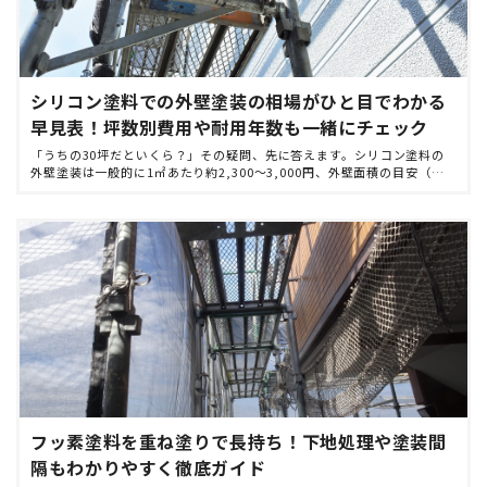
シリコン塗料での外壁塗装の相場がひと目でわかる
早見表！坪数別費用や耐用年数も一緒にチェック
「うちの30坪だといくら？」その疑問、先に答えます。シリコン塗料の
外壁塗装は一般的に1㎡あたり約2,300〜3,000円、外壁面積の目安（延
床30坪で約120〜150㎡）から計算すると総額はおおよそ70〜90万円が目
安で […]
フッ素塗料を重ね塗りで長持ち！下地処理や塗装間
隔もわかりやすく徹底ガイド