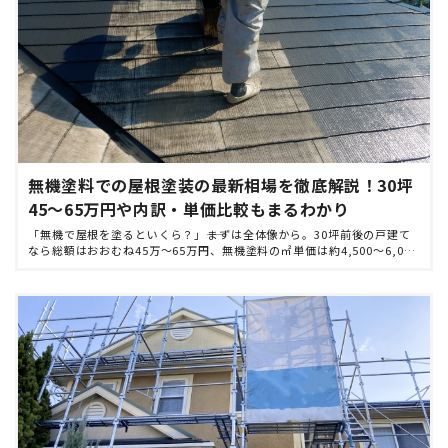
無機塗料での屋根塗装の最新相場を徹底解説！30坪
45～65万円や内訳・単価比較もまるわかり
「無機で屋根を塗るといくら？」――まずは全体像から。30坪前後の戸建て
なら総額はおおむね45万～65万円、無機塗料の㎡単価は約4,500～6,000
円が目安です。足場は15万～25万円に収まりやすく、塗料代は総額の約2
割 […]