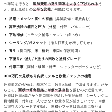
の確認を行うと、
追加費用の発生確率を大きく下げられる
う
え、他社見積との
公平な比較
が可能になります。
足場・メッシュ養生の有無
（昇降設備・運搬含む）
高圧洗浄の範囲と圧力
（外壁・付帯・バルコニー）
下地補修
（クラック補修・ケレン・錆止め）
シーリング/ガスケット
（撤去打替えか増し打ちか）
養生
（開口部、床、植栽、車両の保護範囲）
下塗り/中塗り/上塗りの回数と塗料グレード
付帯工事
（雨樋・破風・軒天・シャッターボックスなど）
300万円の見積もり内訳モデルと数量チェックの極意
外壁塗装の金額は、基本的に「数量×単価」で決まります。だか
らこそ、
面積の算出根拠
と
単価の妥当性
を掴むのが近道です。
外壁は外周×高さから開口部を控除した実測面積、シーリングは
目地延長、付帯は一式ではなく数量表記が望ましいです。単価
は塗料のグレードで変動し、無機やフッ素は高単価に寄りま
す。さらに足場は建物形状や敷地条件で上下します。下地補修