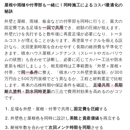
屋根や雨樋や付帯部も一緒に！同時施工によるコスパ最適化の
秘訣
外壁と屋根、雨樋、板金などの付帯部を同時に行うと、最大の
固定費である足場を
一回で共用
でき、総額の圧縮が狙えます。
外壁だけを先行すると数年後に再度足場が必要になり、トータ
ルコストが増えることがあります。再塗装サイクルを揃える設
計なら、次回更新時期を合わせやすく長期の維持費を平準化で
きます。積水ハウス屋根メンテナンス（スレートやガルバリウ
ムの状態）も合わせて診断し、必要に応じてカバー工法や防水
更新を検討しましょう。相見積時は工事範囲を「外壁＋屋根＋
付帯」で
同一条件
に整え、「積水ハウス外壁塗装金額」が300
万円台と500万円規模でどう異なるか、工程と材料選定で比較
します。将来の点検時期や保証条件を確認し、
足場共用・長期
耐久塗料・防水同時更新
の三点で費用対効果を高めるのがコツ
です。
足場を外壁・屋根・付帯で共用し
固定費を圧縮
する
外壁色と屋根色を同時に設計し
美観と資産価値
を両立する
耐候年数を合わせて
次回メンテ時期を同期
させる