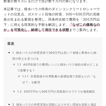
数量が数％ズレるだけで合計数十万円の差になります。
本記事では、積水ハウス特有のダインコンクリートやシャーウ
ッドの注意点、ガスケット目地の対策、300〜500万円の見積
差が生まれる要因を整理し、同条件比較で費用を「300万円以
下」に抑える現実的な手順を解説します。
「なぜこの価格なの
か」を可視化し、納得して発注できる状態
までご案内します。
目次
1
積水ハウスの外壁塗装で300万円は高い？相場と事例から納
得の答えを見つける
1.1
40坪前後での費用レンジと積水ハウス独自仕様がどこま
で影響する？
1.1.1
外壁面積や付帯数量の基礎知識で見積もりの「な
ぜ？」を解消
1.2
300万円から500万円の見積差のカラクリを徹底解説
2
積水ハウスの外壁塗装が高額になりやすい理由を技術と保証