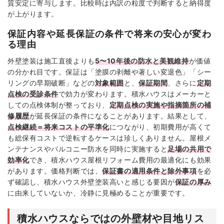
質安定に寄与します。比較時は内訳の粒度で判断すると納得度
が上がります。
保証内容や延長保証の条件で将来の安心が変わ
る理由
外壁塗装は施工直後よりも
5〜10年後の防水と美観維持
が価値
の分かれ目です。保証は「塗膜の剥離や著しい変退色」「シー
リングの早期破断」などの
対象範囲
と、
保証期間
、さらに
定期
点検の受診条件
で効力が変わります。積水ハウスはメーカーと
しての点検体制が整っており、
定期点検の実施や指摘箇所の補
修履歴
が延長保証の条件になることがあります。結果として、
点検継続＝将来コストの平準化
につながり、初期費用が高くて
も総保有コストで逆転するケースは珍しくありません。屋根メ
ンテナンスやバルコニー防水を同時に実施すると
足場の共用で
効率化
でき、積水ハウス屋根リフォーム費用の最適化にも効果
があります。価格判断では、
保証書の適用条件と除外事項
を必
ず確認し、積水ハウス外壁塗装高いと感じる要因が
保証の厚み
に由来していないか、冷静に見極めることが重要です。
積水ハウスならではの外壁材や目地リス