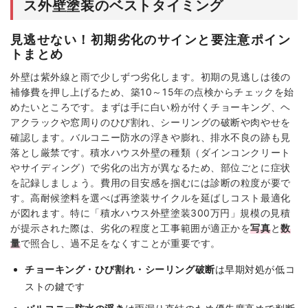
ス外壁塗装のベストタイミング
見逃せない！初期劣化のサインと要注意ポイン
トまとめ
外壁は紫外線と雨で少しずつ劣化します。初期の見逃しは後の
補修費を押し上げるため、築10～15年の点検からチェックを始
めたいところです。まずは手に白い粉が付くチョーキング、ヘ
アクラックや窓周りのひび割れ、シーリングの破断や肉やせを
確認します。バルコニー防水の浮きや膨れ、排水不良の跡も見
落とし厳禁です。積水ハウス外壁の種類（ダインコンクリート
やサイディング）で劣化の出方が異なるため、部位ごとに症状
を記録しましょう。費用の目安感を掴むには診断の粒度が要で
す。高耐候塗料を選べば再塗装サイクルを延ばしコスト最適化
が図れます。特に「積水ハウス外壁塗装300万円」規模の見積
が提示された際は、劣化の程度と工事範囲が適正かを
写真
と
数
量
で照合し、過不足をなくすことが重要です。
チョーキング・ひび割れ・シーリング破断
は早期対処が低コ
ストの鍵です