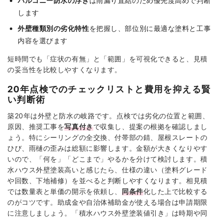
バルコニー防水の浮き
は雨漏り直結のため優先度高めで判断
します
外壁種類別の劣化特性
を把握し、部位別に最適な塗料と工事
内容を選びます
短時間でも「症状の有無」と「範囲」を可視化できると、見積
の妥当性を比較しやすくなります。
20年点検でのチェックリストと費用を抑える賢
い判断術
築20年は外壁と防水の岐路です。点検では劣化の位置と範囲、
原因、推奨工事を
写真付き
で収集し、提案の根拠を確認しまし
ょう。特にシーリングの全交換、付帯部の錆、屋根スレートの
ひび、雨樋の歪みは総額に影響します。金額が大きくなりやす
いので、「何を」「どこまで」やるかを分けて検討します。積
水ハウス外壁塗装高いと感じたら、仕様の違い（塗料グレード
や回数、下地補修）を並べると判断しやすくなります。相見積
では数量表と単価の開示を依頼し、
同条件
化した上で比較する
のがコツです。助成金や自治体補助金が使える場合は申請期限
に注意しましょう。「積水ハウス外壁塗装値引き」は時期や同