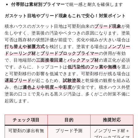
付帯部は素材別プライマー
で統一感と耐久を確保します
ガスケット目地やブリード現象もこれで安心！対策ポイント
積水ハウスのガスケット目地は可塑剤由来の
ブリード現象
が発
生しやすく、塗装後の汚染やベタつきの原因になります。塗装
可否は既存材の状態評価が前提で、劣化や縮みが大きい場合は
打ち替えや被覆方式
を検討します。塗装する場合は
ノンブリー
ドシーリング材
と
ブリードブロックプライマー
の併用が有効
で、目地端部の
三面接着回避
と
バックアップ材
の適正化が必須
です。さらに、トップコートは
低汚染性のフッ素や無機
を選ぶ
と可塑剤移行の影響を低減できます。可塑剤移行が残る場合は
遅延ブリード
が起こるため、
試験塗装
と乾燥後の観察を組み込
み、色は
濃色より中明度～中彩度
が安全です。積水ハウス外壁
塗装の口コミで見られる黒スジ汚染は、多くがこの対策不備に
起因します。
チェック項目
目的
推奨対応
可塑剤の滲出有無
ブリード予測
ノンブリード材＋
ブロックプライマ