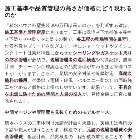
施工基準や品質管理の高さが価格にどう現れる
のか
「積水ハウス外壁塗装300万円は高いのか」を判断する鍵は、
施工基準と管理密度
にあります。工事は洗浄→下地補修→養生
→下塗り→中塗り→上塗りの順で、
各工程の乾燥時間を厳守
し
付着不良やブリードを防ぎます。特にシャーウッドやダインコ
ンクリートは素材特性に合わせた
シーリングやガスケット周り
の防水管理
が必須で、
現場管理者の巡回検査
や写真記録、膜厚
計測、チョーキング確認などの品質管理が加わるほど管理コス
トが上がります。さらに、足場の安全対策や近隣対応、
高耐久
塗料の採用
、付帯部（雨樋・破風・バルコニー防水）の同時施
工を含めると価格は上振れしやすいです。結果として、
不具合
を未然に防ぐための時間と人員の投入
が、見積金額に正直に反
映されます。
中間マージンや管理費を見抜くためのモデルケース
積水ハウスの工事体制は元請が計画を統括し、実施工は専門の
下請や職人が担うことが多い構造です。
元請の現場管理費や安
全管理費
、仮設計画、品質検査の工程が積み重なることで、
中