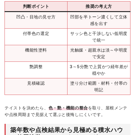
判断ポイント
推奨の考え方
凹凸・目地の見せ方
凹部を半トーン濃くして立体
感を出す
付帯色の選定
サッシ色と干渉しない低明度
で統一
機能性塗料
光触媒・超親水は淡～中明度
で安定
艶調整
3～5分艶で上質かつ経年差が
穏やか
見積確認
塗り分け範囲・材料・付帯の
明記
テイストを決めたら、
色・艶・機能の整合
を取り、屋根メンテ
や点検周期まで見据えて選ぶと後悔しにくいです。
築年数や点検結果から見極める積水ハウ