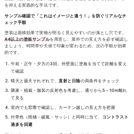
を抑える実践的な手法です。
サンプル確認で「これはイメージと違う！」を防ぐリアルなチ
ェック手順
塗装は面積効果で実物が明るく見えやすいのが落とし穴です。
A4以上の塗板サンプル
を用意し、屋外での見え方を必ず確認し
ましょう。時間帯や天候で印象が変わるため、次の手順が効果
的です。
午前・正午・夕方の3回、外壁面に塗板を当てて距離を変え
て確認
晴天と曇天それぞれで、
直射と日陰
の両条件をチェック
隣家・植栽・舗装の反射色を考慮し、通りから5～10m離れ
て見る
室内でも窓際で確認し、カーテン越しの見え方を把握
付帯色（雨樋・破風・サッシ）と同時に当て、
コントラスト
過多を回避