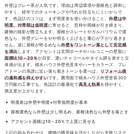
外壁はグレー系が人気です。理由は周辺環境や屋根色と調和し
やすく、経年でのチョーキングや汚れが目立ちにくいからで
す。色設計のコツは、まず明度差を使い分けること。
外壁は中
明度、付帯部は低明度
に寄せると、窓枠や雨樋が引き締まり、
建物の陰影が際立ちます。屋根がスレートやガルバリウムで濃
色なら、外壁グレーをやや明るく上げると重心が下がり過ぎま
せん。逆に屋根が明るめなら
外壁をワントーン落として安定感
を演出
します。アクセントは玄関ポーチやバルコニーの壁面に
面積比10～20％
が目安。濃いチャコールやタイル調を差すと立
体感が出ます。積水ハウス外壁色見本やハーモカラーズ、フレ
アトーンの系譜に近い落ち着きトーンを選べば、
リフォーム後
の違和感を抑えやすい
です。費用面で積水ハウス外壁塗装300
万円級の工事でも、色設計の最適化で
高見え効果
を得やすく、
満足度が上がります。
明度差は外壁中明度×付帯低明度が基本
屋根濃色なら外壁は少し明るめ、屋根淡色なら外壁を落とす
アクセント面積は10～20％で上質に見せる
上記の組み合わせは、建物の構造線を活かしながら失敗リスク