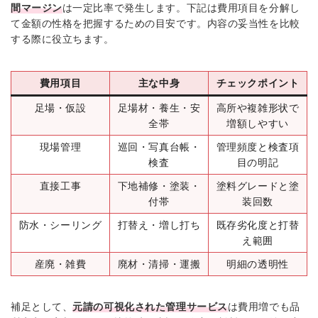
間マージン
は一定比率で発生します。下記は費用項目を分解し
て金額の性格を把握するための目安です。内容の妥当性を比較
する際に役立ちます。
費用項目
主な中身
チェックポイント
足場・仮設
足場材・養生・安
高所や複雑形状で
全帯
増額しやすい
現場管理
巡回・写真台帳・
管理頻度と検査項
検査
目の明記
直接工事
下地補修・塗装・
塗料グレードと塗
付帯
装回数
防水・シーリング
打替え・増し打ち
既存劣化度と打替
え範囲
産廃・雑費
廃材・清掃・運搬
明細の透明性
補足として、
元請の可視化された管理サービス
は費用増でも品