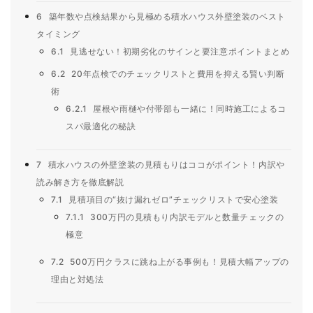
6
築年数や点検結果から見極める積水ハウス外壁塗装のベスト
タイミング
6.1
見逃せない！初期劣化のサインと要注意ポイントまとめ
6.2
20年点検でのチェックリストと費用を抑える賢い判断
術
6.2.1
屋根や雨樋や付帯部も一緒に！同時施工によるコ
スパ最適化の秘訣
7
積水ハウスの外壁塗装の見積もりはココがポイント！内訳や
読み解き方を徹底解説
7.1
見積項目の“抜け漏れゼロ”チェックリストで安心塗装
7.1.1
300万円の見積もり内訳モデルと数量チェックの
極意
7.2
500万円クラスに跳ね上がる事例も！見積大幅アップの
理由と対処法