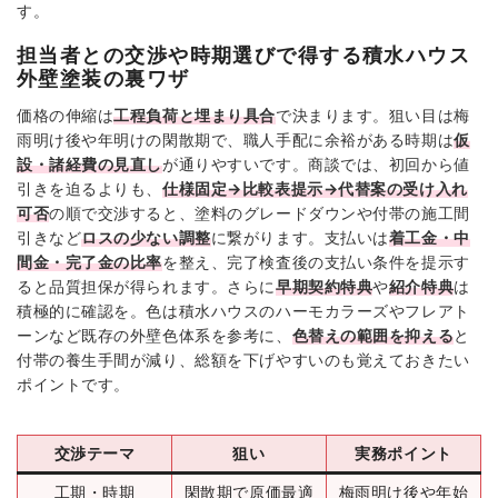
す。
担当者との交渉や時期選びで得する積水ハウス
外壁塗装の裏ワザ
価格の伸縮は
工程負荷と埋まり具合
で決まります。狙い目は梅
雨明け後や年明けの閑散期で、職人手配に余裕がある時期は
仮
設・諸経費の見直し
が通りやすいです。商談では、初回から値
引きを迫るよりも、
仕様固定→比較表提示→代替案の受け入れ
可否
の順で交渉すると、塗料のグレードダウンや付帯の施工間
引きなど
ロスの少ない調整
に繋がります。支払いは
着工金・中
間金・完了金の比率
を整え、完了検査後の支払い条件を提示す
ると品質担保が得られます。さらに
早期契約特典
や
紹介特典
は
積極的に確認を。色は積水ハウスのハーモカラーズやフレアト
ーンなど既存の外壁色体系を参考に、
色替えの範囲を抑える
と
付帯の養生手間が減り、総額を下げやすいのも覚えておきたい
ポイントです。
交渉テーマ
狙い
実務ポイント
工期・時期
閑散期で原価最適
梅雨明け後や年始