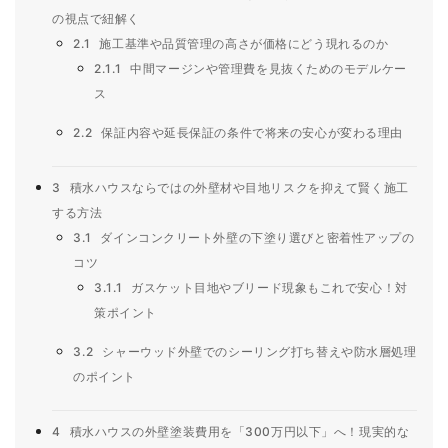
の視点で紐解く
2.1
施工基準や品質管理の高さが価格にどう現れるのか
2.1.1
中間マージンや管理費を見抜くためのモデルケー
ス
2.2
保証内容や延長保証の条件で将来の安心が変わる理由
3
積水ハウスならではの外壁材や目地リスクを抑えて賢く施工
する方法
3.1
ダインコンクリート外壁の下塗り選びと密着性アップの
コツ
3.1.1
ガスケット目地やブリード現象もこれで安心！対
策ポイント
3.2
シャーウッド外壁でのシーリング打ち替えや防水層処理
のポイント
4
積水ハウスの外壁塗装費用を「300万円以下」へ！現実的な