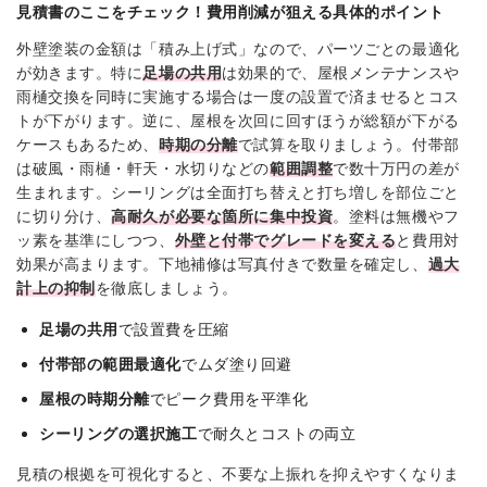
見積書のここをチェック！費用削減が狙える具体的ポイント
外壁塗装の金額は「積み上げ式」なので、パーツごとの最適化
が効きます。特に
足場の共用
は効果的で、屋根メンテナンスや
雨樋交換を同時に実施する場合は一度の設置で済ませるとコス
トが下がります。逆に、屋根を次回に回すほうが総額が下がる
ケースもあるため、
時期の分離
で試算を取りましょう。付帯部
は破風・雨樋・軒天・水切りなどの
範囲調整
で数十万円の差が
生まれます。シーリングは全面打ち替えと打ち増しを部位ごと
に切り分け、
高耐久が必要な箇所に集中投資
。塗料は無機やフ
ッ素を基準にしつつ、
外壁と付帯でグレードを変える
と費用対
効果が高まります。下地補修は写真付きで数量を確定し、
過大
計上の抑制
を徹底しましょう。
足場の共用
で設置費を圧縮
付帯部の範囲最適化
でムダ塗り回避
屋根の時期分離
でピーク費用を平準化
シーリングの選択施工
で耐久とコストの両立
見積の根拠を可視化すると、不要な上振れを抑えやすくなりま