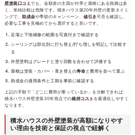
壁塗装口コミ
でも、金額差の主因が付帯と屋根にある指摘は多
く、単純比較は危険です。積水ハウス築20年外壁の更新タイミ
ングで、
助成金
や季節のキャンペーン、
値引き
可否も確認し、
必要な工事を見極めてから選択すると良いです。
足場と下地補修の範囲を写真付きで確認する
シーリングは部位別に打ち替え/打ち増しを明記して比較す
る
外壁塗料はグレードと塗り回数を合わせて評価する
屋根は塗装・カバー・葺き替えの
寿命
と費用を並べて選ぶ
助成金の適用条件と工期を事前に確認する
上記の手順で「どこに費用が乗っているか」を分解できれば、
積水ハウス外壁塗装30年視点での
維持コスト
を最適化しやすく
なります。
積水ハウスの外壁塗装が高額になりやす
い理由を技術と保証の視点で紐解く