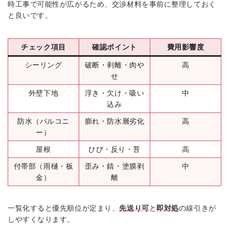
時工事で可能性が広がるため、交渉材料を事前に整理しておく
と良いです。
チェック項目
確認ポイント
費用影響度
シーリング
破断・剥離・肉や
高
せ
外壁下地
浮き・欠け・吸い
中
込み
防水（バルコニ
膨れ・防水層劣化
高
ー）
屋根
ひび・反り・苔
高
付帯部（雨樋・板
歪み・錆・塗膜剥
中
金）
離
一覧化すると優先順位が定まり、
先送り可
と
即対処
の線引きが
しやすくなります。