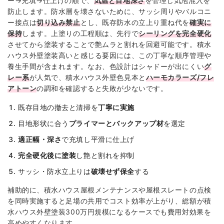
ー→充填→仕上げの順で、
気温と目地深さ
を管理し気泡混入を
防止します。防水層を壊さないために、サッシ周りやバルコニ
ー接点は
切り込み禁止
とし、既存防水の立上り重ね代を
確実に
保持
します。上塗りの工程順は、先行で
シーリングを完全硬化
させてから塗装することで艶ムラと割れを回避可能です。積水
ハウス外壁塗装高いと感じる要因には、この丁寧な順序管理や
養生手間が含まれます。なお、色設計はシャドーが出にくい
グ
レー系
が人気で、積水ハウス外壁色見本と
ハーモカラーズ/フレ
アトーン
の調和を確認すると失敗が少ないです。
既存目地の撤去と清掃を
丁寧に実施
目地形状に合う
プライマーとバックアップ材
を選定
適正幅・深さ
で充填し平滑に仕上げ
完全硬化後に塗装
し艶と割れを抑制
サッシ・防水立上りは
破壊せず保全
する
補助的に、積水ハウス屋根メンテナンスや屋根スレートの点検
を同時実施すると足場の共用でコスト効率が上がり、総額が積
水ハウス外壁塗装300万円規模になるケースでも費用対効果を
高めやすくなります。