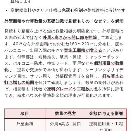
直結します
高耐候塗料やクリア仕様は
色褪せ抑制
や美観維持に有効です
外壁面積や付帯数量の基礎知識で見積もりの「なぜ？」を解消
見積もり精度を上げる鍵は数量根拠の明確化です。外壁面積は
図面の延床ではなく
外周×高さから開口部を控除
して算定しま
す。40坪なら外壁面積はおおむね160〜220㎡に分布し、庇や
バルコニー、出隅入隅の多さで
実施工面積が増える
ことがあり
ます。付帯部は、雨樋延長、破風・鼻隠、シャッターボック
ス、バルコニー防水、換気フード、雨戸などを
個別項目で数量
化
し、塗装か交換かで単価が変わります。シーリングはサイデ
ィング目地、サッシ周り、外部配管周りを合算し、
打ち替えと
打ち増しの範囲
を分けて確認しましょう。数量の裏付けがあれ
ば、相見積もり比較で
塗料グレード
や
工程数
の差を冷静に評価
でき、積水ハウス外壁塗装金額の理由が可視化されます。
項目
数量の見方
金額に与える影響
外壁面積
外周×高さ−開口
塗料使用量・工程
に直結