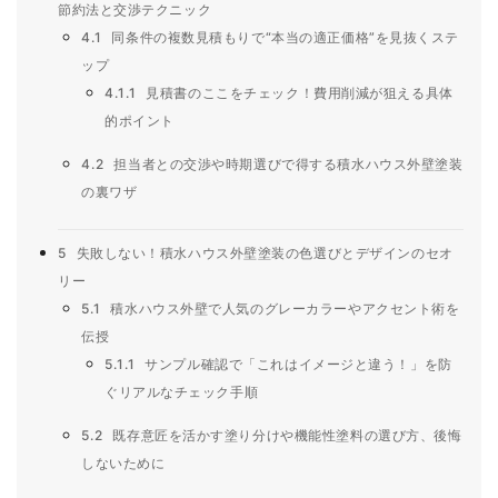
節約法と交渉テクニック
4.1
同条件の複数見積もりで“本当の適正価格”を見抜くステ
ップ
4.1.1
見積書のここをチェック！費用削減が狙える具体
的ポイント
4.2
担当者との交渉や時期選びで得する積水ハウス外壁塗装
の裏ワザ
5
失敗しない！積水ハウス外壁塗装の色選びとデザインのセオ
リー
5.1
積水ハウス外壁で人気のグレーカラーやアクセント術を
伝授
5.1.1
サンプル確認で「これはイメージと違う！」を防
ぐリアルなチェック手順
5.2
既存意匠を活かす塗り分けや機能性塗料の選び方、後悔
しないために