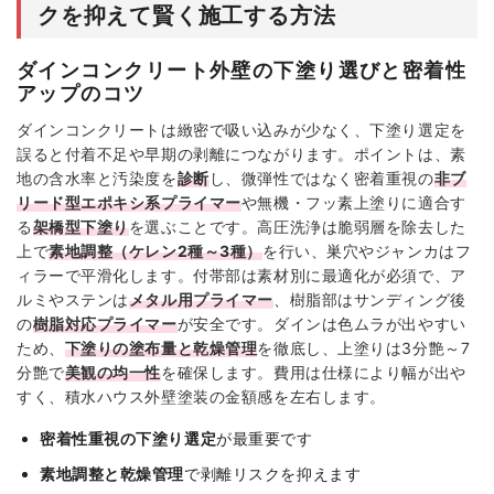
クを抑えて賢く施工する方法
ダインコンクリート外壁の下塗り選びと密着性
アップのコツ
ダインコンクリートは緻密で吸い込みが少なく、下塗り選定を
誤ると付着不足や早期の剥離につながります。ポイントは、素
地の含水率と汚染度を
診断
し、微弾性ではなく密着重視の
非ブ
リード型エポキシ系プライマー
や無機・フッ素上塗りに適合す
る
架橋型下塗り
を選ぶことです。高圧洗浄は脆弱層を除去した
上で
素地調整（ケレン2種～3種）
を行い、巣穴やジャンカはフ
ィラーで平滑化します。付帯部は素材別に最適化が必須で、ア
ルミやステンは
メタル用プライマー
、樹脂部はサンディング後
の
樹脂対応プライマー
が安全です。ダインは色ムラが出やすい
ため、
下塗りの塗布量と乾燥管理
を徹底し、上塗りは3分艶～7
分艶で
美観の均一性
を確保します。費用は仕様により幅が出や
すく、積水ハウス外壁塗装の金額感を左右します。
密着性重視の下塗り選定
が最重要です
素地調整と乾燥管理
で剥離リスクを抑えます