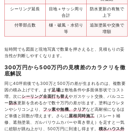
シーリング延長
目地＋サッシ周り
防水更新の有無で
合計
上下
付帯部点数
樋・破風・水切り
追加塗装や交換で
等
増額
短時間でも図面と現地写真で数量を押さえると、見積もりの妥
当性が判断しやすくなります。
300万円から500万円の見積差のカラクリを徹
底解説
同じ40坪前後でも300万と500万の差が生まれるのは、複数要
因の積み上げです。まず
足場
は敷地条件や多面体形状でコスト
増。次に
シーリング全面打ち替え
やガスケット交換、バルコニ
ー
防水
更新を含めるかで数十万円の差が出ます。塗料はウレタ
ンやシリコンより、
フッ素や無機、クリア
など高耐候になるほ
ど単価と回数が増えます。さらに
屋根同時施工
（スレート補
修、遮熱塗装、ガルバリウムカバーや葺き替え）を足すと一気
に総額が跳ね上がり、500万円に到達し得ます。
積水ハウス外