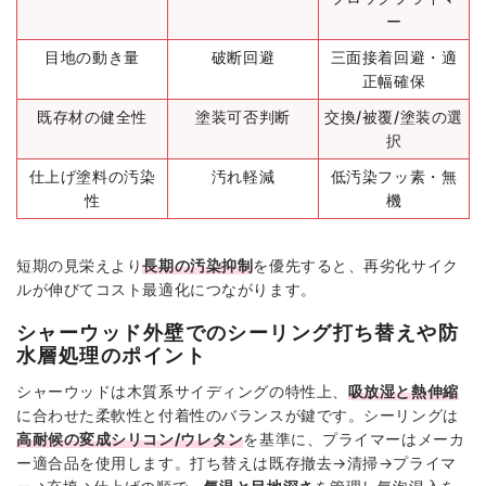
ー
目地の動き量
破断回避
三面接着回避・適
正幅確保
既存材の健全性
塗装可否判断
交換/被覆/塗装の選
択
仕上げ塗料の汚染
汚れ軽減
低汚染フッ素・無
性
機
短期の見栄えより
長期の汚染抑制
を優先すると、再劣化サイク
ルが伸びてコスト最適化につながります。
シャーウッド外壁でのシーリング打ち替えや防
水層処理のポイント
シャーウッドは木質系サイディングの特性上、
吸放湿と熱伸縮
に合わせた柔軟性と付着性のバランスが鍵です。シーリングは
高耐候の変成シリコン/ウレタン
を基準に、プライマーはメーカ
ー適合品を使用します。打ち替えは既存撤去→清掃→プライマ