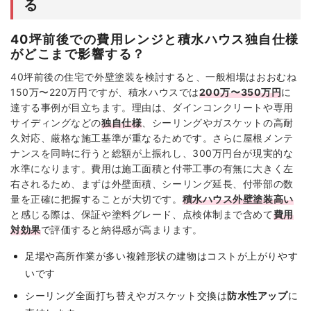
る
40坪前後での費用レンジと積水ハウス独自仕様
がどこまで影響する？
40坪前後の住宅で外壁塗装を検討すると、一般相場はおおむね
150万〜220万円ですが、積水ハウスでは
200万〜350万円
に
達する事例が目立ちます。理由は、ダインコンクリートや専用
サイディングなどの
独自仕様
、シーリングやガスケットの高耐
久対応、厳格な施工基準が重なるためです。さらに屋根メンテ
ナンスを同時に行うと総額が上振れし、300万円台が現実的な
水準になります。費用は施工面積と付帯工事の有無に大きく左
右されるため、まずは外壁面積、シーリング延長、付帯部の数
量を正確に把握することが大切です。
積水ハウス外壁塗装高い
と感じる際は、保証や塗料グレード、点検体制まで含めて
費用
対効果
で評価すると納得感が高まります。
足場や高所作業が多い複雑形状の建物はコストが上がりやす
いです
シーリング全面打ち替えやガスケット交換は
防水性アップ
に