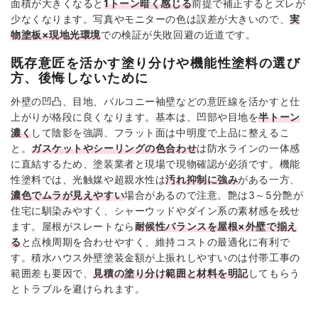
面積が大きくなると
1トーン暗く感じる
前提で補正するとズレが
少なくなります。写真やモニターの色は誤差が大きいので、
実
物塗板×現地光環境
での検証が失敗回避の近道です。
既存意匠を活かす塗り分けや機能性塗料の選び
方、後悔しないために
外壁の凹凸、目地、バルコニー袖壁などの意匠線を活かすと仕
上がりが格段に良くなります。基本は、凹部や目地を
半トーン
濃く
して陰影を強調、フラット面は中明度で上品に整えるこ
と。
ガスケットやシーリングの色合わせ
は防水ラインの一体感
に直結するため、塗装業者と現場で現物確認が必須です。機能
性塗料では、光触媒や超親水性は
汚れ抑制に強み
がある一方、
濃色でムラが見えやすい
場合があるので注意。艶は3～5分艶が
住宅に馴染みやすく、シャーウッドやダイン系の素材感を残せ
ます。屋根がスレートなら
耐候性バランスを屋根×外壁で揃え
る
と点検周期を合わせやすく、維持コストの最適化に有利で
す。積水ハウス外壁塗装金額が上振れしやすいのは付帯工事の
範囲差も要因で、
見積の塗り分け範囲と材料を明記
してもらう
とトラブルを避けられます。