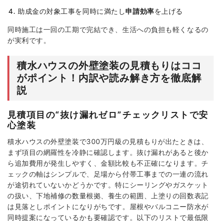
助成金の対象工事を同時に満たし
申請効率
を上げる
同時施工は一回の工期で完結でき、生活への負担も軽くなるの
が実利です。
積水ハウスの外壁塗装の見積もりはココ
がポイント！内訳や読み解き方を徹底解
説
見積項目の“抜け漏れゼロ”チェックリストで安
心塗装
積水ハウスの外壁塗装で300万円級の見積もりが出たときは、
まず項目の網羅性を冷静に確認します。抜け漏れがあると後か
ら追加費用が発生しやすく、金額比較も不正確になります。チ
ェックの軸はシンプルで、足場から付帯工事までの一連の流れ
が途切れていないかどうかです。特にシーリングやガスケット
の扱い、下地補修の数量根拠、養生の範囲、上塗りの回数表記
は見落としポイントになりがちです。屋根やバルコニー防水が
同時提案になっているかも要確認です。以下のリストで最低限