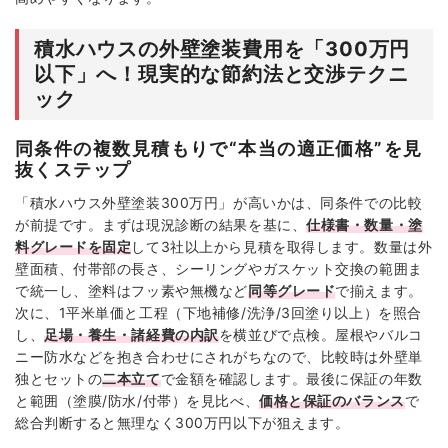
積水ハウスの外壁塗装費用を「300万円
以下」へ！現実的な節約法と交渉テクニ
ック
同条件の複数見積もりで“本当の適正価格”を見
抜くステップ
「積水ハウス外壁塗装300万円」が高いかは、同条件での比較
が前提です。まずは現況診断の結果を基に、
仕様書・数量・塗
料グレードを固定
して3社以上から見積を取得します。数量は外
壁面積、付帯部の長さ、シーリングやガスケット交換の範囲ま
で統一し、塗料はフッ素や無機など
同等グレード
で揃えます。
次に、1平米単価と工程（下地補修/洗浄/3回塗り以上）を照合
し、
足場・養生・諸経費の内訳
を横並びで点検。屋根やバルコ
ニー防水などを抱き合わせにされがちなので、比較時は外壁単
独とセットの
二本立て
で金額を確認します。最後に保証の年数
と範囲（塗膜/防水/付帯）を見比べ、
価格と保証のバランス
で
総合判断すると無理なく300万円以下が狙えます。