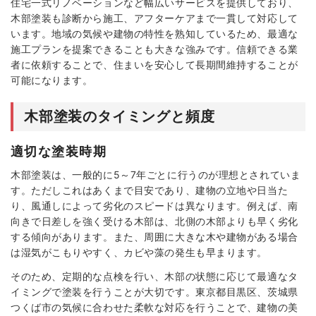
住宅一式リノベーションなど幅広いサービスを提供しており、
木部塗装も診断から施工、アフターケアまで一貫して対応して
います。地域の気候や建物の特性を熟知しているため、最適な
施工プランを提案できることも大きな強みです。信頼できる業
者に依頼することで、住まいを安心して長期間維持することが
可能になります。
木部塗装のタイミングと頻度
適切な塗装時期
木部塗装は、一般的に5～7年ごとに行うのが理想とされていま
す。ただしこれはあくまで目安であり、建物の立地や日当た
り、風通しによって劣化のスピードは異なります。例えば、南
向きで日差しを強く受ける木部は、北側の木部よりも早く劣化
する傾向があります。また、周囲に大きな木や建物がある場合
は湿気がこもりやすく、カビや藻の発生も早まります。
そのため、定期的な点検を行い、木部の状態に応じて最適なタ
イミングで塗装を行うことが大切です。東京都目黒区、茨城県
つくば市の気候に合わせた柔軟な対応を行うことで、建物の美