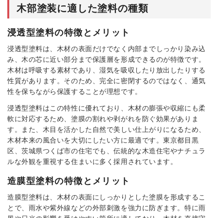
木部塗装に適した塗料の種類
浸透型塗料の特徴とメリット
浸透型塗料は、木材の表面だけでなく内部までしっかり染み込
み、木の芯に近い部分まで保護層を形成できるのが特徴です。
木材は呼吸する素材であり、湿気を吸収したり放出したりする
性質があります。そのため、完全に密閉するのではなく、通気
性を保ちながら保護することが理想です。
浸透型塗料はこの特性に優れており、木材の膨張や収縮にも柔
軟に対応するため、塗膜の割れや剥がれを防ぐ効果がありま
す。また、木目を活かした自然で美しい仕上がりになるため、
木材本来の風合いを大切にしたい方に最適です。東京都目黒
区、茨城県つくば市の住宅でも、伝統的な木造住宅やナチュラ
ルな外観を重視する住まいに多く採用されています。
造膜型塗料の特徴とメリット
造膜型塗料は、木材の表面にしっかりとした塗膜を形成するこ
とで、雨水や紫外線などの外部刺激を強力に防ぎます。特に雨