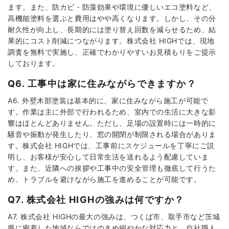
ます。また、防カビ・防藻効果や環境に優しいエコ塗料など、
高機能塗料を選ぶと費用はやや高くなります。しかし、その分
耐久性が向上し、長期的には塗り替え回数を減らせるため、結
果的にコスト削減につながります。株式会社 HIGHでは、現地
調査を無料で実施し、正確でわかりやすいお見積もりをご提示
しております。
Q6. 工事中は家に住みながらできますか？
A6. 外壁木部塗装は基本的に、家に住みながら施工が可能で
す。作業は主に外部で行われるため、室内での生活に大きな影
響はほとんどありません。ただし、足場の設置時には一時的に
騒音や振動が発生したり、窓の開閉が制限される場合がありま
す。株式会社 HIGHでは、工事前にスケジュールを丁寧にご説
明し、お客様が安心して日常生活を送れるよう配慮していま
す。また、近隣への挨拶や工事中の安全管理も徹底して行うた
め、トラブルを避けながら施工を進めることが可能です。
Q7. 株式会社 HIGHの強みは何ですか？
A7. 株式会社 HIGHの最大の強みは、つくば市、取手市など茨城
県に密着した地域ならではのきめ細やかな対応力と、自社職人