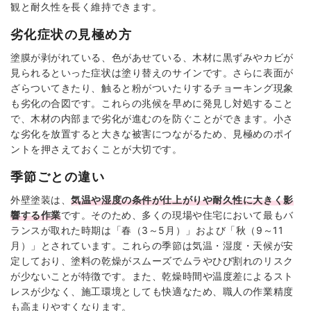
観と耐久性を長く維持できます。
劣化症状の見極め方
塗膜が剥がれている、色があせている、木材に黒ずみやカビが
見られるといった症状は塗り替えのサインです。さらに表面が
ざらついてきたり、触ると粉がついたりするチョーキング現象
も劣化の合図です。これらの兆候を早めに発見し対処すること
で、木材の内部まで劣化が進むのを防ぐことができます。小さ
な劣化を放置すると大きな被害につながるため、見極めのポイ
ントを押さえておくことが大切です。
季節ごとの違い
外壁塗装は、
気温や湿度の条件が仕上がりや耐久性に大きく影
響する作業
です。そのため、多くの現場や住宅において最もバ
ランスが取れた時期は「春（3～5月）」および「秋（9～11
月）」とされています。これらの季節は気温・湿度・天候が安
定しており、塗料の乾燥がスムーズでムラやひび割れのリスク
が少ないことが特徴です。また、乾燥時間や温度差によるスト
レスが少なく、施工環境としても快適なため、職人の作業精度
も高まりやすくなります。