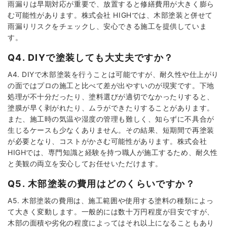
雨漏りは早期対応が重要で、放置すると修繕費用が大きく膨ら
む可能性があります。株式会社 HIGHでは、木部塗装と併せて
雨漏りリスクをチェックし、安心できる施工を提供していま
す。
Q4. DIYで塗装しても大丈夫ですか？
A4. DIYで木部塗装を行うことは可能ですが、耐久性や仕上がり
の面ではプロの施工と比べて差が出やすいのが現実です。下地
処理が不十分だったり、塗料選びが適切でなかったりすると、
塗膜が早く剥がれたり、ムラができたりすることがあります。
また、施工時の気温や湿度の管理も難しく、知らずに不具合が
生じるケースも少なくありません。その結果、短期間で再塗装
が必要となり、コストがかさむ可能性があります。株式会社
HIGHでは、専門知識と経験を持つ職人が施工するため、耐久性
と美観の両立を安心してお任せいただけます。
Q5. 木部塗装の費用はどのくらいですか？
A5. 木部塗装の費用は、施工範囲や使用する塗料の種類によっ
て大きく変動します。一般的には数十万円程度が目安ですが、
木部の面積や劣化の程度によってはそれ以上になることもあり