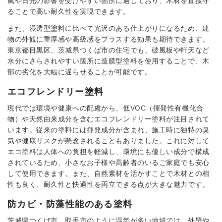
風や日光の影響を受けやすい箇所に適しており、木材を直接守
ることで高い耐久性を実現できます。
また、浸透型塗料に比べて光沢のある仕上がりになるため、建
物の外観に重厚感や高級感をプラスする効果も期待できます。
東京都目黒区、茨城県つくば市の住宅でも、破風板や軒天など
水分にさらされやすい箇所に造膜型塗料を使用することで、木
部の劣化を大幅に遅らせることが可能です。
エコフレンドリー塗料
現代では環境や健康への配慮から、低VOC（揮発性有機化合
物）や天然由来成分を含むエコフレンドリー塗料が注目されて
います。従来の塗料には揮発成分が含まれ、施工時に独特の臭
気や健康リスクが懸念されることもありました。これに対して
エコ塗料は人体への負担を軽減し、環境にも優しい成分で構成
されているため、小さなお子様や高齢者のいるご家庭でも安心
して使用できます。また、自然素材を活かすことで木材との相
性も良く、耐久性と快適性を両立できる点が大きな魅力です。
防カビ・防藻性能のある塗料
茨城県つくば市、取手市のように湿気が多い地域では、外壁や