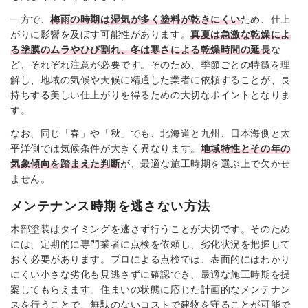
一方で、
梅雨の時期は湿気が多く塗料が乾きにくい
ため、仕上
がりに影響を及ぼす可能性があります。
真夏は急激な乾燥によ
る塗膜のムラやひび割れ、冬は寒さによる乾燥時間の延長
な
ど、それぞれ注意が必要です。そのため、季節ごとの特徴を理
解し、地域の気候や天候に精通した業者に依頼することが、長
持ちする美しい仕上がりを得るための大切なポイントとなりま
す。
なお、同じ「春」や「秋」でも、北海道と九州、日本海側と太
平洋側では気候条件が大きく異なります。
地域特性とその年の
気象傾向を踏まえた判断
が、最適な施工時期を選ぶ上で欠かせ
ません。
メンテナンス時期を逃さない方法
木部塗装はタイミングを逃さず行うことが大切です。そのため
には、定期的に専門業者に点検を依頼し、劣化状況を把握して
おく必要があります。プロによる点検では、表面的にはわかり
にくい小さな劣化も見逃さずに確認でき、最適な施工時期を提
案してもらえます。住まいの状態に応じた計画的なメンテナン
スを行うことで、無駄のないコストで建物を守ることが可能で