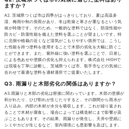
ますか？
A2. 茨城県つくば市は四季がはっきりしており、夏は高温多
湿、梅雨や秋の長雨があり、冬は乾燥と寒さが重なるという気
候が特徴です。そのため、一般的な塗料ではなく、防湿性能や
防カビ・防藻性能を備えた塗料を選ぶことが望ましいです。特
に北側や植栽の近くなど湿気がこもりやすい箇所では、こうし
た性能を持つ塗料を使用することで木部の劣化を大幅に防ぐこ
とができます。また、紫外線に強い塗料を選ぶことで、日差し
による色あせや塗膜の劣化も抑えられます。株式会社 HIGHで
は現場を丁寧に診断し、茨城県つくば市、取手市などの気候に
合わせて最適な塗料を適材適所でご提案いたします。
Q3. 雨漏りと木部劣化の関係はありますか？
A3.雨漏りと木部の劣化は密接に関わっています。木部の塗膜が
剥がれたり、ひび割れが生じたりすると、その隙間から雨水が
入り込み、内部の木材が水分を吸収します。これが繰り返され
ることで木材が腐食し、場合によっては構造材にまで影響が及
ぶこともあります。その結果、雨漏りが発生し、天井や壁紙に
シミやカビが生じるなど、室内環境にも悪影響を及ぼします。