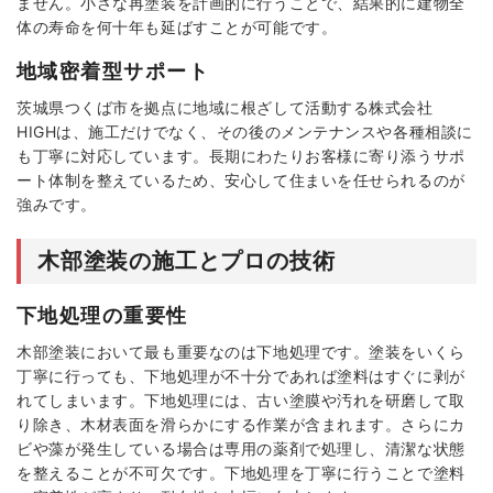
ません。小さな再塗装を計画的に行うことで、結果的に建物全
体の寿命を何十年も延ばすことが可能です。
地域密着型サポート
茨城県つくば市を拠点に地域に根ざして活動する株式会社
HIGHは、施工だけでなく、その後のメンテナンスや各種相談に
も丁寧に対応しています。長期にわたりお客様に寄り添うサポ
ート体制を整えているため、安心して住まいを任せられるのが
強みです。
木部塗装の施工とプロの技術
下地処理の重要性
木部塗装において最も重要なのは下地処理です。塗装をいくら
丁寧に行っても、下地処理が不十分であれば塗料はすぐに剥が
れてしまいます。下地処理には、古い塗膜や汚れを研磨して取
り除き、木材表面を滑らかにする作業が含まれます。さらにカ
ビや藻が発生している場合は専用の薬剤で処理し、清潔な状態
を整えることが不可欠です。下地処理を丁寧に行うことで塗料