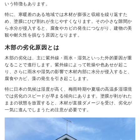
いう特徴もあります。
特に、寒暖差のある地域では木材が膨張と収縮を繰り返すた
め、塗膜にひび割れが生じやすくなります。その小さな隙間か
ら水分が侵入すると、腐食やカビの発生につながり、建物の美
観や耐久性を損なう原因となります。
木部の劣化原因とは
木部の劣化は、主に紫外線・雨水・湿気といった外的要因が重
なることで進行します。紫外線によって乾燥や色あせが起こ
り、さらに雨水や湿気の影響で木材内部に水分が侵入すると、
腐食やカビ、藻の発生を引き起こします。
特に日本の気候は湿度が高く、梅雨時期や夏場の高温多湿環境
では劣化のスピードが早まる傾向にあります。塗膜が剥がれた
ままの状態を放置すると、木材が直接ダメージを受け、劣化が
一気に進んでしまうため注意が必要です。