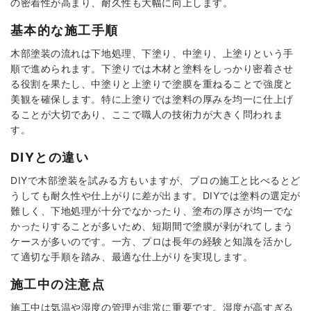
の密着性が高まり、耐久性も大幅に向上します。
基本的な施工手順
木部塗装の流れは下地処理、下塗り、中塗り、上塗りという手
順で進められます。下塗りでは木材と塗料をしっかり密着させ
る役割を果たし、中塗りと上塗りで塗膜を重ねることで強度と
美観を確保します。特に上塗りでは塗料の厚みを均一に仕上げ
ることが大切であり、ここで職人の技術力が大きく問われま
す。
DIYとの違い
DIYで木部塗装を試みる方もいますが、プロの施工と比べるとど
うしても耐久性や仕上がりに差が出ます。DIYでは塗料の選定が
難しく、下地処理が十分でなかったり、塗布の厚さが均一でな
かったりすることが多いため、短期間で塗膜が剥がれてしまう
ケースが多いのです。一方、プロは長年の経験と知識を活かし
て適切な手順を踏み、最適な仕上がりを実現します。
施工中の注意点
施工中は気温や湿度の管理が非常に重要です。湿度が高すぎる