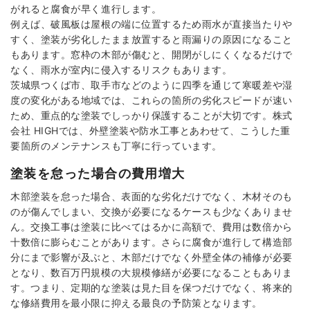
がれると腐食が早く進行します。
例えば、破風板は屋根の端に位置するため雨水が直接当たりや
すく、塗装が劣化したまま放置すると雨漏りの原因になること
もあります。窓枠の木部が傷むと、開閉がしにくくなるだけで
なく、雨水が室内に侵入するリスクもあります。
茨城県つくば市、取手市などのように四季を通じて寒暖差や湿
度の変化がある地域では、これらの箇所の劣化スピードが速い
ため、重点的な塗装でしっかり保護することが大切です。株式
会社 HIGHでは、外壁塗装や防水工事とあわせて、こうした重
要箇所のメンテナンスも丁寧に行っています。
塗装を怠った場合の費用増大
木部塗装を怠った場合、表面的な劣化だけでなく、木材そのも
のが傷んでしまい、交換が必要になるケースも少なくありませ
ん。交換工事は塗装に比べてはるかに高額で、費用は数倍から
十数倍に膨らむことがあります。さらに腐食が進行して構造部
分にまで影響が及ぶと、木部だけでなく外壁全体の補修が必要
となり、数百万円規模の大規模修繕が必要になることもありま
す。つまり、定期的な塗装は見た目を保つだけでなく、将来的
な修繕費用を最小限に抑える最良の予防策となります。