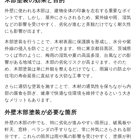
木部塗装の効果と目的
外壁に使われる木部は、建物全体の印象を左右する重要なポイ
ントです。しかし、屋外にさらされるため、紫外線や雨、湿気
などの影響を受けやすく、劣化が進むと美観だけでなく耐久性
にも影響が出ます。
木部塗装を行うことで、木材表面に保護膜を形成し、水分や紫
外線の侵入を防ぐことができます。特に東京都目黒区、茨城県
つくば市のように、梅雨の湿気や夏の高温多湿、台風などの影
響がある地域では、木部の劣化リスクが高まります。そのた
め、木部塗装は単に外観を整えるだけでなく、雨漏りの防止や
住宅の寿命延長に直結する大切な工事です。
さらに適切な塗装を施すことで、木材の通気性を保ちながら内
部の腐食を防ぎ、健康で快適な住環境を維持できるという大き
なメリットもあります。
外壁木部塗装が必要な箇所
外壁の木部の中でも、特に劣化が進みやすい箇所は、破風板や
軒天、窓枠、ベランダの手すりなど、常に外気にさらされる部
分です。これらの箇所は雨や風の影響を受けやすく、塗膜が剥