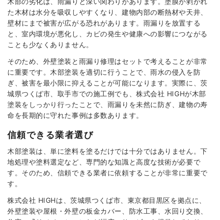
木部の劣化は、雨漏りと深い関わりがあります。塗膜が剥がれ
た木材は水分を吸収しやすくなり、建物内部の断熱材や天井、
壁材にまで被害が広がる恐れがあります。雨漏りを放置する
と、室内環境が悪化し、カビの発生や健康への影響につながる
ことも少なくありません。
そのため、外壁塗装と雨漏り修理はセットで考えることが非常
に重要です。木部塗装を適切に行うことで、雨水の侵入を防
ぎ、被害を最小限に抑えることが可能になります。実際に、茨
城県つくば市、取手市での施工例でも、株式会社 HIGHが木部
塗装をしっかり行ったことで、雨漏りを未然に防ぎ、建物の寿
命を長期的に守れた事例は多数あります。
信頼できる業者選び
木部塗装は、単に塗料を塗るだけでは十分ではありません。下
地処理や塗料選定など、専門的な知識と高度な技術が必要で
す。そのため、信頼できる業者に依頼することが非常に重要で
す。
株式会社 HIGHは、茨城県つくば市、東京都目黒区を拠点に、
外壁塗装や屋根・外壁の板金カバー、防水工事、水回り交換、