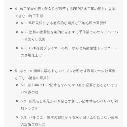
4
施工業者の腕で耐久性が激変するFRP防水工事の絶対に妥協
できない施工手順
4.1
高圧洗浄による徹底的な清掃と下地処理の重要性
4.2
塗料の密着性を劇的に左右する手作業でのサンドペーパ
ー目荒らし技術
4.3
FRP専用プライマーの均一塗布と高耐候性トップコート
の多層仕上げ
5
ネットの情報に騙されない！プロが明かす現場での失敗事例
と正しい補修の選択肢
5.1
築10年でFRP防水をすべてやり直す必要があるという古
い常識の嘘
5.2
目荒らし不足が引き起こす新しい防水塗装のペリペリ剥
離トラブル
5.3
バルコニー笠木の隙間から雨水が回り込む見えない漏水
の診断プロセス