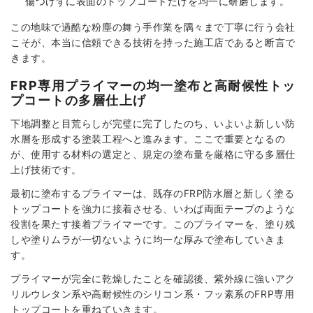
傷つけずに表面のトップコートだけを均一に研磨します。
この地味で過酷な粉塵の舞う手作業を隅々まで丁寧に行う会社
こそが、本当に信頼できる技術を持った施工店であると断言で
きます。
FRP専用プライマーの均一塗布と高耐候性トッ
プコートの多層仕上げ
下地調整と目荒らしが完璧に完了したのち、いよいよ新しい防
水層を形成する塗装工程へと進みます。ここで重要となるの
が、使用する材料の選定と、規定の塗布量を厳格に守る多層仕
上げ技術です。
最初に塗布するプライマーは、既存のFRP防水層と新しく塗る
トップコートを強力に接着させる、いわば両面テープのような
役割を果たす接着プライマーです。このプライマーを、塗り残
しや塗りムラが一切ないように均一な厚みで塗布していきま
す。
プライマーが完全に乾燥したことを確認後、紫外線に強いアク
リルウレタン系や高耐候性のシリコン系・フッ素系のFRP専用
トップコートを重ねていきます。