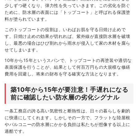
少しずつ硬くなり、弾力性を失っていきます。この劣化を防ぐ
ために、防水層の表面には「トップコート」と呼ばれる保護塗
料が塗られています。
このトップコートの役割は、いわばお肌を守る日焼け止めで
す。日焼け止めの効果が切れれば、紫外線が直接防水層を破壊
し、最悪の場合はひび割れから雨水が侵入して家の木材を腐ら
せてしまいます。
10年から15年というスパンで、トップコートの再塗装や適切な
表面保護を行うことが、結果として何百万円もの大規模な修繕
費用を回避し、将来の財布を守る確実な方法となります。
築10年から15年が要注意！手遅れになる
前に確認したい防水層の劣化シグナル
一条工務店の誇る高い気密性と断熱性は、日々の暮らしを劇的
に快適にしてくれます。しかしその一方で、フラットな陸屋根
やバルコニーの防水層にかかる負担は私たちが想像する以上に
過酷です。