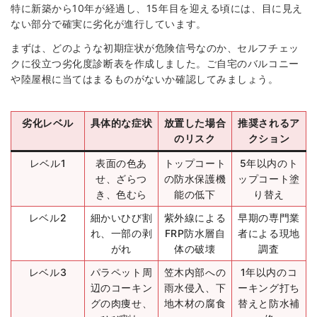
特に新築から10年が経過し、15年目を迎える頃には、目に見え
ない部分で確実に劣化が進行しています。
まずは、どのような初期症状が危険信号なのか、セルフチェッ
クに役立つ劣化度診断表を作成しました。ご自宅のバルコニー
や陸屋根に当てはまるものがないか確認してみましょう。
劣化レベル
具体的な症状
放置した場合
推奨されるア
のリスク
クション
レベル1
表面の色あ
トップコート
5年以内のト
せ、ざらつ
の防水保護機
ップコート塗
き、色むら
能の低下
り替え
レベル2
細かいひび割
紫外線による
早期の専門業
れ、一部の剥
FRP防水層自
者による現地
がれ
体の破壊
調査
レベル3
パラペット周
笠木内部への
1年以内のコ
辺のコーキン
雨水侵入、下
ーキング打ち
グの肉痩せ、
地木材の腐食
替えと防水補