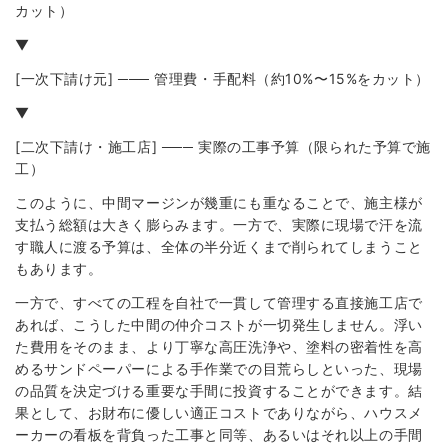
カット）
▼
[一次下請け元] ─── 管理費・手配料（約10%〜15%をカット）
▼
[二次下請け・施工店] ─── 実際の工事予算（限られた予算で施
工）
このように、中間マージンが幾重にも重なることで、施主様が
支払う総額は大きく膨らみます。一方で、実際に現場で汗を流
す職人に渡る予算は、全体の半分近くまで削られてしまうこと
もあります。
一方で、すべての工程を自社で一貫して管理する直接施工店で
あれば、こうした中間の仲介コストが一切発生しません。浮い
た費用をそのまま、より丁寧な高圧洗浄や、塗料の密着性を高
めるサンドペーパーによる手作業での目荒らしといった、現場
の品質を決定づける重要な手間に投資することができます。結
果として、お財布に優しい適正コストでありながら、ハウスメ
ーカーの看板を背負った工事と同等、あるいはそれ以上の手間