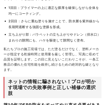
1回目：プライマーの上に適正な膜厚を確保しながら全体を
均一にコーティング。
2回目：さらに重ね塗りを施すことで、防水層を紫外線から
長期間遮断する強固な塗膜を形成。
立ち上がり部：パラペットの立ち上がりやドレン（排水口）
まわりの隙間にも、ハケを駆使して隙間なく塗布。
私たちプロの施工現場では、ただ塗るだけでなく、塗料メーカ
ーが指定する乾燥時間と使用量を厳しく管理し、写真に収めて
品質を証明します。この目に見えないこだわりこそが、一条工
務店の優れた住宅性能を維持し続けるための絶対的な鍵となり
ます。
ネットの情報に騙されない！プロが明か
す現場での失敗事例と正しい補修の選択
肢
築10年でFRP防水をすべてやり直す必要がある