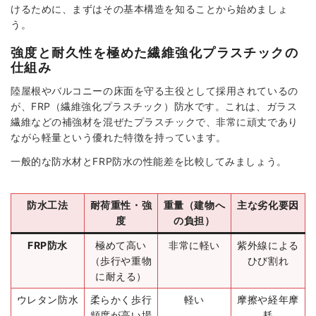
けるために、まずはその基本構造を知ることから始めましょ
う。
強度と耐久性を極めた繊維強化プラスチックの
仕組み
陸屋根やバルコニーの床面を守る主役として採用されているの
が、FRP（繊維強化プラスチック）防水です。これは、ガラス
繊維などの補強材を混ぜたプラスチックで、非常に頑丈であり
ながら軽量という優れた特徴を持っています。
一般的な防水材とFRP防水の性能差を比較してみましょう。
防水工法
耐荷重性・強
重量（建物へ
主な劣化要因
度
の負担）
FRP防水
極めて高い
非常に軽い
紫外線による
（歩行や重物
ひび割れ
に耐える）
ウレタン防水
柔らかく歩行
軽い
摩擦や経年摩
頻度が高い場
耗