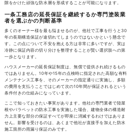
隙をかけた頑強な防水層を形成することが可能になります。
一条工務店の延長保証を継続するか専門塗装業
者を選ぶかの判断基準
多くのオーナー様を最も悩ませるのが、他社で工事を行うと30
年の長期構造保証が途切れてしまうのではないかという懸念で
す。この点について不安を抱える方は非常に多いですが、実は
冷静に保証内容の切り分けを整理することが賢い選択肢への第
一歩となります。
ハウスメーカーの延長保証制度は、無償で提供され続けるもの
ではありません。10年や15年の点検時に指定された高額な有料
メンテナンス工事を、そのメーカーの指定通りに実施し、多額
の費用を支払うことではじめて次の10年間が保証されるという
条件付きの仕組みになっています。
ここで知っておきたい事実があります。他社の専門業者で陸屋
根やパラペットの防水工事を実施した場合、建物全体の構造耐
力上主要な部分の保証すべてが即座に消滅するわけではありま
せん。影響を受けるのは、あくまで他社が直接手を加えた防水
施工箇所の雨漏り保証のみです。