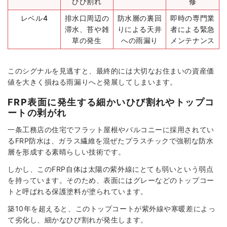
ひび割れ
修
レベル4
排水口周辺の
防水層の裏回
即時の専門業
滞水、苔や雑
りによる天井
者による緊急
草の発生
への雨漏り
メンテナンス
このシグナルを見逃すと、最終的には大切なお住まいの資産価
値を大きく損ねる雨漏りへと発展してしまいます。
FRP表面に発生する細かいひび割れやトップコ
ートの剥がれ
一条工務店の住宅でフラット屋根やバルコニーに採用されてい
るFRP防水は、ガラス繊維を混ぜたプラスチックで強靭な防水
層を形成する素晴らしい技術です。
しかし、このFRP自体は太陽の紫外線にとても弱いという弱点
を持っています。そのため、表面にはグレーなどのトップコー
トと呼ばれる保護塗料が塗られています。
築10年を超えると、このトップコートが紫外線や寒暖差によっ
て劣化し、細かなひび割れが発生します。