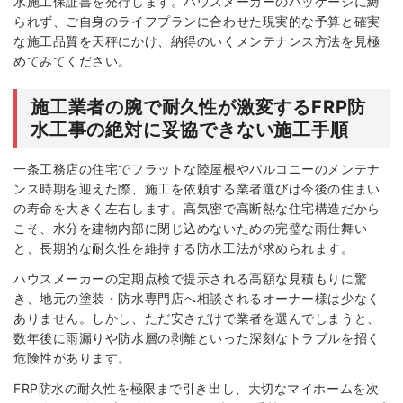
水施工保証書を発行します。ハウスメーカーのパッケージに縛
られず、ご自身のライフプランに合わせた現実的な予算と確実
な施工品質を天秤にかけ、納得のいくメンテナンス方法を見極
めてみてください。
施工業者の腕で耐久性が激変するFRP防
水工事の絶対に妥協できない施工手順
一条工務店の住宅でフラットな陸屋根やバルコニーのメンテナ
ンス時期を迎えた際、施工を依頼する業者選びは今後の住まい
の寿命を大きく左右します。高気密で高断熱な住宅構造だから
こそ、水分を建物内部に閉じ込めないための完璧な雨仕舞い
と、長期的な耐久性を維持する防水工法が求められます。
ハウスメーカーの定期点検で提示される高額な見積もりに驚
き、地元の塗装・防水専門店へ相談されるオーナー様は少なく
ありません。しかし、ただ安さだけで業者を選んでしまうと、
数年後に雨漏りや防水層の剥離といった深刻なトラブルを招く
危険性があります。
FRP防水の耐久性を極限まで引き出し、大切なマイホームを次