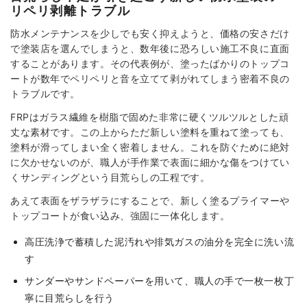
リペリ剥離トラブル
防水メンテナンスを少しでも安く抑えようと、価格の安さだけ
で塗装店を選んでしまうと、数年後に恐ろしい施工不良に直面
することがあります。その代表例が、塗ったばかりのトップコ
ートが数年でペリペリと音を立てて剥がれてしまう密着不良の
トラブルです。
FRPはガラス繊維を樹脂で固めた非常に硬くツルツルとした頑
丈な素材です。この上からただ新しい塗料を重ねて塗っても、
塗料が滑ってしまい全く密着しません。これを防ぐために絶対
に欠かせないのが、職人が手作業で表面に細かな傷をつけてい
くサンディングという目荒らしの工程です。
あえて表面をザラザラにすることで、新しく塗るプライマーや
トップコートが食い込み、強固に一体化します。
高圧洗浄で蓄積した泥汚れや排気ガスの油分を完全に洗い流
す
サンダーやサンドペーパーを用いて、職人の手で一枚一枚丁
寧に目荒らしを行う