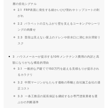
層の劣化シグナル
2.1
FRP表面に発生する細かいひび割れやトップコートの剥
がれ
2.2
パラペットの立ち上がり壁を支えるコーキングやシーリ
ングの肉痩せ
2.3
普段は見えない屋上のドレンや排水口に潜む水分滞留リ
スク
3
ハウスメーカーが提示する10年メンテナンス費用の内訳と高
額になりがちな構造的理由
3.1
一般的な戸建てで150万円を超える見積もりが提示され
るカラクリ
3.2
中間マージンがもたらす価格の乖離と自社施工会社の適
正コスト
3.3
一条工務店の延長保証を継続するか専門塗装業者を選
ぶかの判断基準