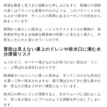
現場を数多く見てきた経験から申し上げますと、雨漏りの原因
の多くはフラットな床面そのものよりも、このパラペットの立
ち上がり部分や、サッシとの境界にあるコーキングの劣化から
始まっています。
隙間から侵入した雨水は、ハイドロテクトタイルの裏側や、高
気密住宅を支える強固な構造体の内部へと音もなく侵入し、木
部をじわじわと湿らせていくのです。
普段は見えない屋上のドレンや排水口に潜む水
分滞留リスク
もうひとつ、オーナー様がなかなか気づけない盲点が「ドレ
ン」と呼ばれる排水口まわりです。
陸屋根やバルコニーに降った雨水は、すべてこの小さな排水口
を通って外へ排出されますが、風で飛ばされてきた落ち葉や土
砂、苔などが溜まりやすい構造になっています。
排水口の周りにゴミが滞留すると、水がスムーズに流れなくな
り、常に水が溜まったプールのような状態を作り出してしまい
ます。