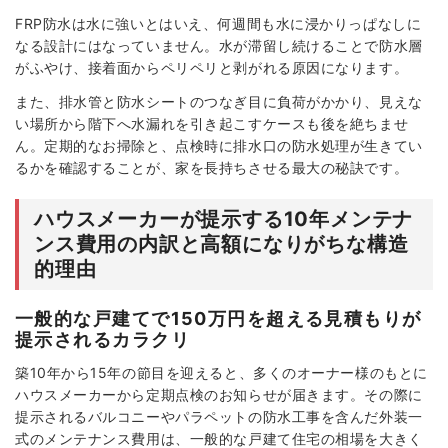
FRP防水は水に強いとはいえ、何週間も水に浸かりっぱなしに
なる設計にはなっていません。水が滞留し続けることで防水層
がふやけ、接着面からペリペリと剥がれる原因になります。
また、排水管と防水シートのつなぎ目に負荷がかかり、見えな
い場所から階下へ水漏れを引き起こすケースも後を絶ちませ
ん。定期的なお掃除と、点検時に排水口の防水処理が生きてい
るかを確認することが、家を長持ちさせる最大の秘訣です。
ハウスメーカーが提示する10年メンテナ
ンス費用の内訳と高額になりがちな構造
的理由
一般的な戸建てで150万円を超える見積もりが
提示されるカラクリ
築10年から15年の節目を迎えると、多くのオーナー様のもとに
ハウスメーカーから定期点検のお知らせが届きます。その際に
提示されるバルコニーやパラペットの防水工事を含んだ外装一
式のメンテナンス費用は、一般的な戸建て住宅の相場を大きく