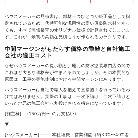
ハウスメーカーの見積書は、部材一つひとつが純正品として指
定されているため、代替可能な汎用性の高い優良防水材であっ
ても、すべて高価格帯のオリジナル仕様で計算されてしまいま
す。これが、最初の高額な見積もりが作られるカラクリです。
中間マージンがもたらす価格の乖離と自社施工
会社の適正コスト
なぜハウスメーカーの提示額と、地元の防水塗装専門店の間で
これほど大きな価格差が生まれるのでしょうか。その本質的な
原因は、工事の実施体制における中間マージンにあります。
ハウスメーカーは自社で職人を抱えて直接施工を行っているわ
けではありません。実際の工事は、一次下請け、二次下請けと
いった地元の施工会社へ丸投げされる構造になっています。
[施主様] │ (150万円〜 のお支払い)
▼
[ハウスメーカー] ─── 本社経費・営業利益（約30%〜40%を