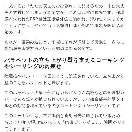
一見すると「ただの表面のひび割れ」に見えるため、まだ大丈
夫と放置してしまいがちですが、これは非常に危険です。保護
膜が失われたFRP層は直接紫外線に晒され、弾力性を失ってカ
サカサになり、やがてガラス繊維自体が割れて雨水を吸い込み
始めます。
雨水が一度染み込むと、冬場にそれが凍結して膨張し、さらに
防水層を破壊するという悪循環に陥るのです。
パラペットの立ち上がり壁を支えるコーキング
やシーリングの肉痩せ
陸屋根やバルコニーを囲むように設置されている、立ち上がり
壁のことをパラペットと呼びます。
このパラペットの最上部にはガルバリウム鋼板などの金属製カ
バーである笠木が被せられていますが、その接合部や外壁タイ
ルとの隙間を埋めているのがコーキング（シーリング）です。
このコーキングは、常に風雨と直射日光に晒されているため、
およそ10年で弾力性を失って「肉痩せ」を起こし、隙間ができ
てしまいます。