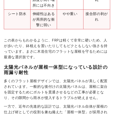
所には不向き
シート防水
伸縮性はある
やや重い
接合部の剥が
が局所的な衝
れ
撃に弱い
この表からもわかるように、FRPは軽くて非常に硬いため、人
が歩いたり、鉢植えを置いたりしてもビクともしない強さを持
っています。まさに木造住宅のフラットな屋根を守るためには
最適な選択肢です。
太陽光パネルが屋根一体型になっている設計の
雨漏り耐性
多くのフラット屋根デザインでは、太陽光パネルが美しく配置
されています。一般的な後付けの太陽光パネルは、屋根に架台
を固定するためにボルトを貫通させるなどの工事が必要とな
り、その隙間から雨水が侵入するトラブルが絶えません。
一方で、近年の先進的な設計では、太陽光パネル自体が屋根の
仕上げ材としての役割を兼ね備えた「屋根一体型」が採用され