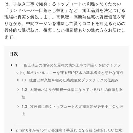
は、手抜き工事で頻発するトップコートの剥離を防ぐための
「サンドペーパー目荒らし技術」など、施工品質を決定づける
現場の真実を解説します。高気密・高断熱住宅の資産価値を守
りながら、中間マージンを排除して賢くコストを抑えるための
具体的な選択肢と、後悔しない相見積もりの進め方をお届けし
ます。
目次
1
一条工務店の住宅の陸屋根の防水工事で雨漏りを防ぐ！フラ
ットな屋根やバルコニーを守るFRP防水の基本構造と意外な盲点
1.1
強度と耐久性を極めた繊維強化プラスチックの仕組み
1.2
太陽光パネルが屋根一体型になっている設計の雨漏り耐
性
1.3
紫外線に弱くトップコートの定期塗装が必要不可欠な理
由
2
築10年から15年が要注意！手遅れになる前に確認したい防水