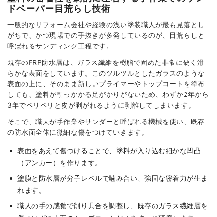
ドペーパー目荒らし技術
一般的なリフォーム会社や経験の浅い塗装職人が最も見落とし
がちで、かつ現場での手抜きが多発しているのが、目荒らしと
呼ばれるサンディング工程です。
既存のFRP防水層は、ガラス繊維を樹脂で固めた非常に硬く滑
らかな表面をしています。このツルツルとしたガラスのような
表面の上に、そのまま新しいプライマーやトップコートを塗布
しても、塗料が引っかかる足がかりがないため、わずか2年から
3年でペリペリと皮が剥がれるように剥離してしまいます。
そこで、職人が手作業やサンダーと呼ばれる機械を使い、既存
の防水面全体に微細な傷をつけていきます。
表面をあえて傷つけることで、塗料が入り込む細かな凹凸
（アンカー）を作ります。
塗膜と防水層が分子レベルで噛み合い、強固な密着力が生ま
れます。
職人の手の感覚で削り具合を調整し、既存のガラス繊維層を