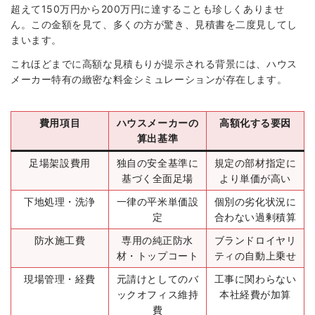
超えて150万円から200万円に達することも珍しくありませ
ん。この金額を見て、多くの方が驚き、見積書を二度見してし
まいます。
これほどまでに高額な見積もりが提示される背景には、ハウス
メーカー特有の緻密な料金シミュレーションが存在します。
費用項目
ハウスメーカーの
高額化する要因
算出基準
足場架設費用
独自の安全基準に
規定の部材指定に
基づく全面足場
より単価が高い
下地処理・洗浄
一律の平米単価設
個別の劣化状況に
定
合わない過剰積算
防水施工費
専用の純正防水
ブランドロイヤリ
材・トップコート
ティの自動上乗せ
現場管理・経費
元請けとしてのバ
工事に関わらない
ックオフィス維持
本社経費が加算
費