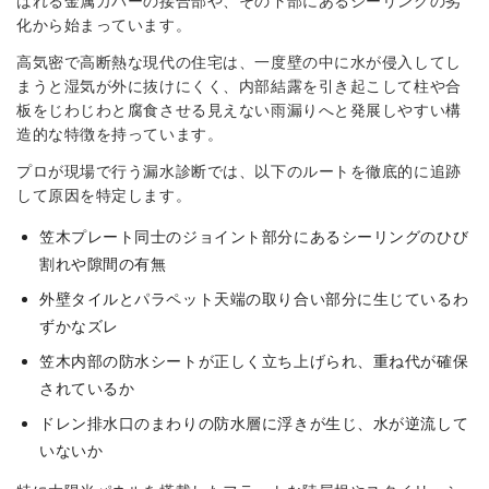
ばれる金属カバーの接合部や、その下部にあるシーリングの劣
化から始まっています。
高気密で高断熱な現代の住宅は、一度壁の中に水が侵入してし
まうと湿気が外に抜けにくく、内部結露を引き起こして柱や合
板をじわじわと腐食させる見えない雨漏りへと発展しやすい構
造的な特徴を持っています。
プロが現場で行う漏水診断では、以下のルートを徹底的に追跡
して原因を特定します。
笠木プレート同士のジョイント部分にあるシーリングのひび
割れや隙間の有無
外壁タイルとパラペット天端の取り合い部分に生じているわ
ずかなズレ
笠木内部の防水シートが正しく立ち上げられ、重ね代が確保
されているか
ドレン排水口のまわりの防水層に浮きが生じ、水が逆流して
いないか