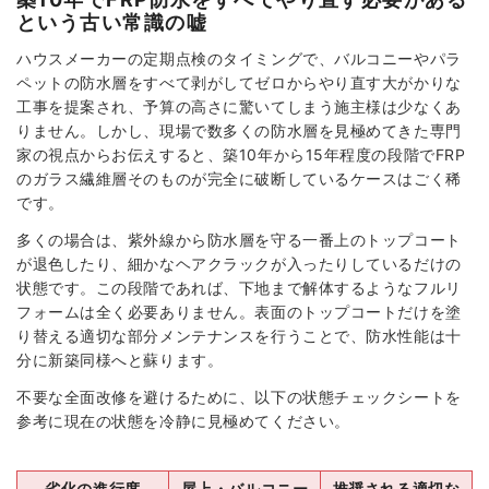
という古い常識の嘘
ハウスメーカーの定期点検のタイミングで、バルコニーやパラ
ペットの防水層をすべて剥がしてゼロからやり直す大がかりな
工事を提案され、予算の高さに驚いてしまう施主様は少なくあ
りません。しかし、現場で数多くの防水層を見極めてきた専門
家の視点からお伝えすると、築10年から15年程度の段階でFRP
のガラス繊維層そのものが完全に破断しているケースはごく稀
です。
多くの場合は、紫外線から防水層を守る一番上のトップコート
が退色したり、細かなヘアクラックが入ったりしているだけの
状態です。この段階であれば、下地まで解体するようなフルリ
フォームは全く必要ありません。表面のトップコートだけを塗
り替える適切な部分メンテナンスを行うことで、防水性能は十
分に新築同様へと蘇ります。
不要な全面改修を避けるために、以下の状態チェックシートを
参考に現在の状態を冷静に見極めてください。
劣化の進行度
屋上・バルコニー
推奨される適切な