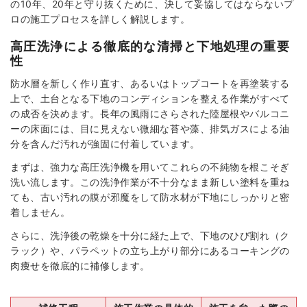
の10年、20年と守り抜くために、決して妥協してはならないプ
ロの施工プロセスを詳しく解説します。
高圧洗浄による徹底的な清掃と下地処理の重要
性
防水層を新しく作り直す、あるいはトップコートを再塗装する
上で、土台となる下地のコンディションを整える作業がすべて
の成否を決めます。長年の風雨にさらされた陸屋根やバルコニ
ーの床面には、目に見えない微細な苔や藻、排気ガスによる油
分を含んだ汚れが強固に付着しています。
まずは、強力な高圧洗浄機を用いてこれらの不純物を根こそぎ
洗い流します。この洗浄作業が不十分なまま新しい塗料を重ね
ても、古い汚れの膜が邪魔をして防水材が下地にしっかりと密
着しません。
さらに、洗浄後の乾燥を十分に経た上で、下地のひび割れ（ク
ラック）や、パラペットの立ち上がり部分にあるコーキングの
肉痩せを徹底的に補修します。