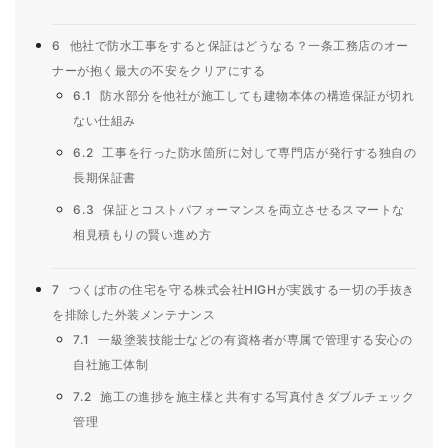
6
他社で防水工事をすると保証はどうなる？一条工務店のオー
ナーが抱く最大の不安をクリアにする
6.1
防水部分を他社が施工しても建物本体の構造保証が切れ
ない仕組み
6.2
工事を行った防水箇所に対して専門店が発行する独自の
長期保証書
6.3
保証とコストパフォーマンスを両立させるスマートな
相見積もりの賢い進め方
7
つくば市の住宅を守る株式会社HIGHが実践する一切の手抜き
を排除した外装メンテナンス
7.1
一級塗装技能士などの有資格者が専属で管理する安心の
自社施工体制
7.2
施工の進捗を施主様と共有する写真付きダブルチェック
管理