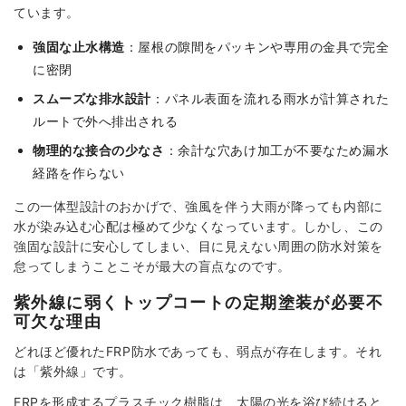
ています。
強固な止水構造
：屋根の隙間をパッキンや専用の金具で完全
に密閉
スムーズな排水設計
：パネル表面を流れる雨水が計算された
ルートで外へ排出される
物理的な接合の少なさ
：余計な穴あけ加工が不要なため漏水
経路を作らない
この一体型設計のおかげで、強風を伴う大雨が降っても内部に
水が染み込む心配は極めて少なくなっています。しかし、この
強固な設計に安心してしまい、目に見えない周囲の防水対策を
怠ってしまうことこそが最大の盲点なのです。
紫外線に弱くトップコートの定期塗装が必要不
可欠な理由
どれほど優れたFRP防水であっても、弱点が存在します。それ
は「紫外線」です。
FRPを形成するプラスチック樹脂は、太陽の光を浴び続けると