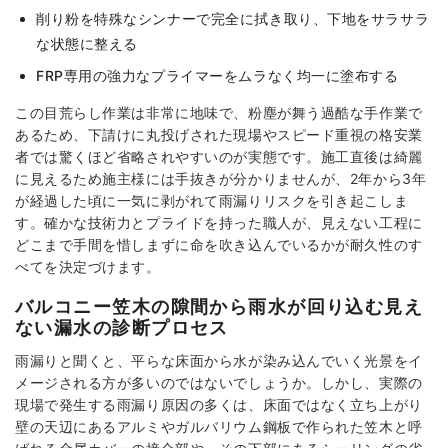
削り粉を特殊なシンナーで完全に拭き取り、下地をサラサラ
な状態に整える
FRP専用の強力なプライマーをムラなく均一に塗布する
この目荒らし作業は非常に地味で、粉塵が舞う過酷な手作業で
あるため、下請けに丸投げされた現場やスピード重視の格安業
者では驚くほど省略されやすいのが実態です。施工直後は綺麗
に見えるため施主様には手抜きが分かりませんが、2年から3年
が経過した頃に一気に剥がれて雨漏りリスクを引き起こしま
す。確かな技術力とプライドを持った職人が、見えない工程に
どこまで手間を惜しまずに命を吹き込んでいるかが耐久性のす
べてを決定づけます。
バルコニー笠木の隙間から雨水が回り込む見え
ない漏水の診断プロセス
雨漏りと聞くと、平らな床面から水が染み込んでいく光景をイ
メージされる方が多いのではないでしょうか。しかし、実際の
現場で発生する雨漏り原因の多くは、床面ではなく立ち上がり
壁の天辺にあるアルミやガルバリウム鋼板で作られた笠木と呼