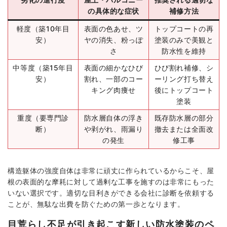
の具体的な症状
補修方法
軽度（築10年目
表面の色あせ、ツ
トップコートの再
安）
ヤの消失、粉っぽ
塗装のみで美観と
さ
防水性を維持
中等度（築15年目
表面の細かなひび
ひび割れ補修、シ
安）
割れ、一部のコー
ーリング打ち替え
キング肉痩せ
後にトップコート
塗装
重度（要専門診
防水層自体の浮き
既存防水層の部分
断）
や剥がれ、雨漏り
撤去または全面改
の発生
修工事
構造躯体の強度自体は非常に頑丈に作られているからこそ、屋
根の表面的な摩耗に対して過剰な工事を施すのは非常にもった
いない選択です。適切な目利きができる会社に診断を依頼する
ことが、無駄な出費を防ぐための第一歩となります。
目荒らし不足が引き起こす新しい防水塗装のペ