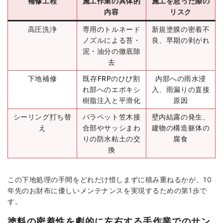
補修工程
施工作業の具体的
施工を怠った際の
内容
リスク
高圧洗浄
専用のトルネード
新規塗膜の密着不
ノズルによる苔・
良、早期の剥がれ
泥・油分の徹底除
去
下地補修
既存FRPのひび割
内部への雨水浸
れ部へのエポキシ
入、雨漏りの直接
樹脂注入と平滑化
原因
シーリング打ち替
パラペット笠木接
壁内結露の発生、
え
合部やサッシまわ
建物の構造躯体の
りの防水粘土の交
腐食
換
この下地処理の手間をどれだけ惜しまずに積み重ねるかが、10
年先のお財布に優しいメンテナンスを実現するための第1歩で
す。
塗料の密着性を劇的に左右する手作業でのサン