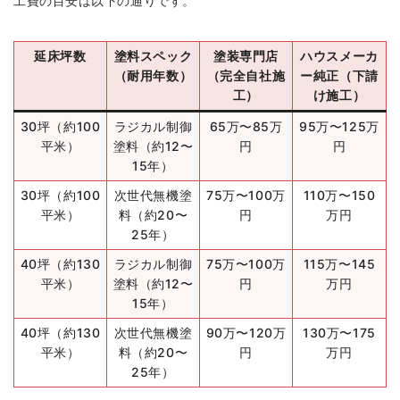
工費の目安は以下の通りです。
延床坪数
塗料スペック
塗装専門店
ハウスメーカ
（耐用年数）
（完全自社施
ー純正（下請
工）
け施工）
30坪（約100
ラジカル制御
65万〜85万
95万〜125万
平米）
塗料（約12〜
円
円
15年）
30坪（約100
次世代無機塗
75万〜100万
110万〜150
平米）
料（約20〜
円
万円
25年）
40坪（約130
ラジカル制御
75万〜100万
115万〜145
平米）
塗料（約12〜
円
万円
15年）
40坪（約130
次世代無機塗
90万〜120万
130万〜175
平米）
料（約20〜
円
万円
25年）