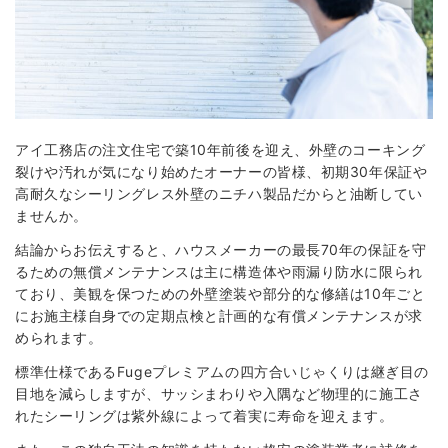
アイ工務店の注文住宅で築10年前後を迎え、外壁のコーキング
裂けや汚れが気になり始めたオーナーの皆様、初期30年保証や
高耐久なシーリングレス外壁のニチハ製品だからと油断してい
ませんか。
結論からお伝えすると、ハウスメーカーの最長70年の保証を守
るための無償メンテナンスは主に構造体や雨漏り防水に限られ
ており、美観を保つための外壁塗装や部分的な修繕は10年ごと
にお施主様自身での定期点検と計画的な有償メンテナンスが求
められます。
標準仕様であるFugeプレミアムの四方合いじゃくりは継ぎ目の
目地を減らしますが、サッシまわりや入隅など物理的に施工さ
れたシーリングは紫外線によって着実に寿命を迎えます。