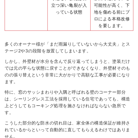
立つ深い亀裂が入
可能性が高く、下
っている状態
地を傷める前にプ
ロによる本格改修
を要します。
多くのオーナー様が「まだ雨漏りしていないから大丈夫」とス
テージ2や3の段階を放置してしまいます。
しかし、外壁材が水分を含んで反り返ってしまうと、塗装だけ
では元の平らな状態に戻すことができなくなり、外壁材そのも
のの張り替えという非常に大がかりで高額な工事が必要になり
ます。
特に、窓のサッシまわりや入隅と呼ばれる壁のコーナー部分
は、シーリングレス工法を採用している住宅であっても、構造
上どうしてもコーキング処理を施さなければならない急所で
す。
こうした部分的な防水の切れ目は、家全体の構造保証が維持さ
れているからといって自動的に直してもらえるわけではありま
せん。