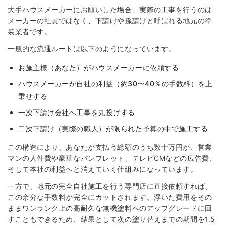
大手ハウスメーカーにお願いした場合、実際の工事を行うのは
メーカーの社員ではなく、下請けや孫請けと呼ばれる地元の塗
装業者です。
一般的な流通ルートは以下のようになっています。
お施主様（あなた）がハウスメーカーに依頼する
ハウスメーカーが自社の利益（約30〜40％の手数料）を上
乗せする
一次下請け会社へ工事を丸投げする
二次下請け（実際の職人）が限られた予算の中で施工する
この構造により、あなたが支払う総額のうち数十万円が、営業
マンの人件費や豪華なパンフレット、テレビCMなどの広告費、
そして本社の利益へと消えていく仕組みになっています。
一方で、地元の完全自社施工を行う専門店に直接依頼すれば、
この余分な手数料が完全にカットされます。浮いた費用をその
ままワンランク上の高耐久な無機塗料へのアップグレードに回
すこともできるため、結果として次の塗り替えまでの期間を1.5