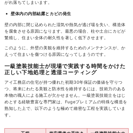
がれ落ちてしまいます。
壁体内の内部結露とカビの発生
壁の内部に閉じ込められた湿気や熱気が逃げ場を失い、構造体
を腐食させる原因になります。最悪の場合、柱や土台にカビが
繁殖し、住まい全体の耐久性を著しく低下させます。
このように、外壁の美観を維持するためのメンテナンスが、か
えって住まいを傷つける原因になってしまうのです。
一級塗装技能士が現場で実践する時間をかけた
正しい下地処理と透湿コーティング
アイ工務店の住宅が持つ優れた初期30年保証の価値を守りつ
つ、将来にわたる美観と防水性を維持するには、技術力のある
本物の職人による施工が欠かせません。一級塗装技能士をはじ
めとする経験豊富な専門家は、Fugeプレミアムの特殊な構造を
熟知した上で、以下のような極めて緻密な工程を実践していま
す。