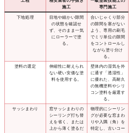
工程
格安業者の手抜き
一級塗装技能士の
施工
専門施工
下地処理
目地や細かい隙間
合いじゃくり部分
の状態を確認せ
の隙間を塞がない
ず、そのまま一気
よう、専用の刷毛
にローラーで塗
でミリ単位の隙間
る。
をコントロールし
ながら塗り分け
る。
塗料の選定
伸縮性に耐えられ
壁体内の湿気を外
ない硬い安価な塗
に通す「透湿性」
料を使用する。
に優れた、高耐久
の無機塗料やシリ
コン塗料を厳選す
る。
サッシまわり
窓サッシまわりの
物理的にシーリン
シーリング打ち替
グが必要な窓まわ
えを省く、または
りや入隅（角）を
上から薄く塗るだ
特定し、古いコー