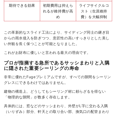
期待できる効果
初期費用は抑えら
ライフサイクルコ
れるが維持費が高
スト（生涯維持
め
費）を大幅抑制
この革新的なスライド工法により、サイディング同士の継ぎ目
からの雨水侵入を防ぎつつ、意匠性の高いすっきりとした美し
い外観を長く保つことが可能となりました。
これがお財布に優しいと言われる最大の理由です。
プロが指摘する急所であるサッシまわりと入隅
に隠された重要シーリングの寿命
非常に優れたFugeプレミアムですが、すべての隙間をシーリン
グレスにできるわけではありません。
建物の構造上、どうしてもシーリング材に頼らざるを得ない
「物理的な隙間」が数多く存在します。
具体的には、窓などのサッシまわり、外壁がL字に交わる入隅
（いりずみ）部分、軒天との取り合い部、換気口の配管まわり