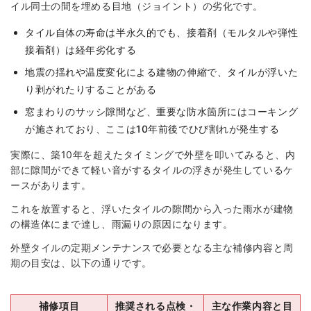
イル同士の間を埋める目地（ジョイント）の劣化です。
タイル自体の寿命は半永久的でも、接着剤（モルタルや弾性
接着剤）は経年劣化する
地震の揺れや温度変化による建物の伸縮で、タイルが浮いた
り剥がれたりすることがある
窓まわりのサッシ隙間など、重要な防水箇所にはコーキング
が施されており、ここは10年前後でひび割れが発生する
実際に、築10年を超えたタイミングで外壁を叩いてみると、内
部に隙間ができて軽い音がするタイルの浮きが発生しているケ
ースがあります。
これを放置すると、浮いたタイルの隙間から入った雨水が建物
の構造体にまで達し、雨漏りの原因になります。
外壁タイルの定期メンテナンスで必要となる主な補修内容と周
期の目安は、以下の通りです。
補修項目
推奨される点検・
主な作業内容と目