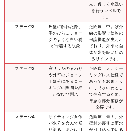
ん。優しく水洗い
を行うレベルで
す。
ステージ2
外壁に触れた際、
危険度・中。紫外
手のひらにチョー
線の影響で塗膜の
クのような白い粉
保護機能が失われ
が付着する現象
ており、外壁材自
体が水を吸い始め
るサインです。
ステージ3
窓サッシのまわり
危険度・大。シー
や外壁のジョイン
リングレス仕様で
ト部分にあるコー
あっても窓まわり
キングの隙間や細
には防水の要とし
かなひび割れ
て存在するため、
早急な部分補修が
必要です。
ステージ4
サイディング自体
危険度・最大。外
が水分を含んで反
壁材の裏側に雨水
り返る、または目
が回り込んでいる