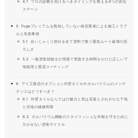
4.1
プロの診断を受けるべきタイミングを教える4つの劣化
ステージ
5
Fugeプレミアムを熟知していない格安業者による施工トラブ
ルと失敗事例
5.1
合いじゃくり部分を全て塗料で塞ぐ通気ルート破壊の恐
ろしさ
5.2
一級塗装技能士が現場で実践する時間をかけた正しい下
地処理と透湿コーティング
6
アイ工務店のオプション外壁タイルやガルバリウムのメンテ
ナンスはどうすべき？
6.1
外壁タイルならではの魅力と実は見落とされがちな下地
と目地の補修周期
6.2
ガルバリウム鋼板のスタイリッシュな外観を守るために
欠かせない塗装サイクル