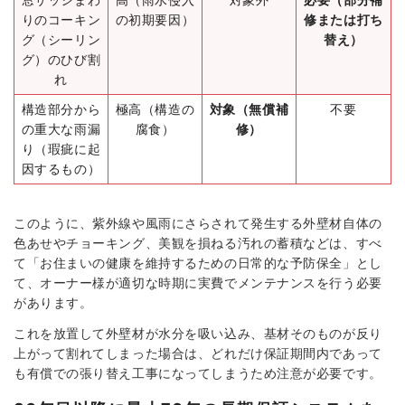
りのコーキン
の初期要因）
修または打ち
グ（シーリン
替え）
グ）のひび割
れ
構造部分から
極高（構造の
対象（無償補
不要
の重大な雨漏
腐食）
修）
り（瑕疵に起
因するもの）
このように、紫外線や風雨にさらされて発生する外壁材自体の
色あせやチョーキング、美観を損ねる汚れの蓄積などは、すべ
て「お住まいの健康を維持するための日常的な予防保全」とし
て、オーナー様が適切な時期に実費でメンテナンスを行う必要
があります。
これを放置して外壁材が水分を吸い込み、基材そのものが反り
上がって割れてしまった場合は、どれだけ保証期間内であって
も有償での張り替え工事になってしまうため注意が必要です。