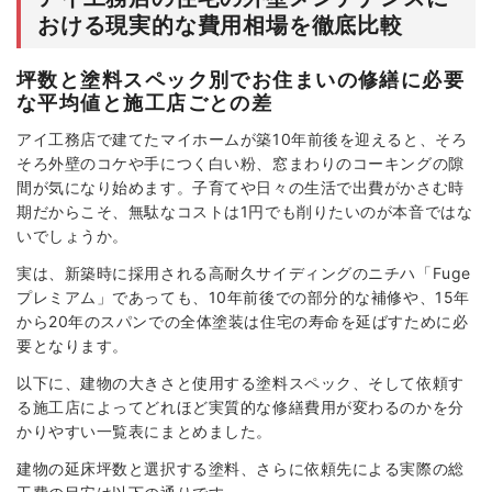
おける現実的な費用相場を徹底比較
坪数と塗料スペック別でお住まいの修繕に必要
な平均値と施工店ごとの差
アイ工務店で建てたマイホームが築10年前後を迎えると、そろ
そろ外壁のコケや手につく白い粉、窓まわりのコーキングの隙
間が気になり始めます。子育てや日々の生活で出費がかさむ時
期だからこそ、無駄なコストは1円でも削りたいのが本音ではな
いでしょうか。
実は、新築時に採用される高耐久サイディングのニチハ「Fuge
プレミアム」であっても、10年前後での部分的な補修や、15年
から20年のスパンでの全体塗装は住宅の寿命を延ばすために必
要となります。
以下に、建物の大きさと使用する塗料スペック、そして依頼す
る施工店によってどれほど実質的な修繕費用が変わるのかを分
かりやすい一覧表にまとめました。
建物の延床坪数と選択する塗料、さらに依頼先による実際の総