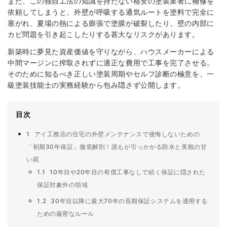
また、この独自工法の知識を持たない格安の塗装業者に補修を
依頼してしまうと、外壁が呼吸する通気ルートを塗料で完全に
塞がれ、夏場の熱による膨張で塗膜が破裂したり、壁の内部に
カビ問題を引き起こしたりする甚大なリスクがあります。
新築時に夢見た資産価値を守りながら、ハウスメーカーによる
中間マージンに搾取されずに適正な費用で工事を完了させる。
そのために知るべき正しい塗装周期やセルフ診断の極意を、一
級塗装技能士の実務経験から包み隠さず公開します。
目次
1
アイ工務店の住宅の外壁メンテナンスで後悔しないための
「初期30年保証」徹底解剖！誰もが引っかかる防水と美観の甘
い罠
1.1
10年目や20年目の有償工事なしで続く保証に隠された
保証対象外の領域
1.2
30年目以降に最大70年の長期保証システムを適用する
ための厳密なルール