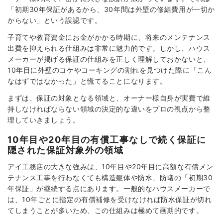
「初期30年保証があるから、30年間は外壁の修繕費用が一切か
からない」という誤認です。
子育てや教育資金にお金がかかる時期に、将来のメンテナンス
出費を抑えられる仕組みは非常に魅力的です。しかし、ハウス
メーカーが掲げる保証の仕組みを正しく理解しておかないと、
10年目に外壁のコケやコーキングの割れを見つけた際に「こん
なはずではなかった」と慌てることになります。
まずは、保証の対象となる領域と、オーナー様自身が実費で維
持しなければならない領域の決定的な違いをプロの視点から整
理していきましょう。
10年目や20年目の有償工事なしで続く保証に
隠された保証対象外の領域
アイ工務店の大きな強みは、10年目や20年目に高額な有償メン
テナンス工事を行わなくても構造躯体や防水、防蟻の「初期30
年保証」が継続する点にあります。一般的なハウスメーカーで
は、10年ごとに指定の有償補修を受けなければ防水保証が切れ
てしまうことが多いため、この仕組みは極めて画期的です。