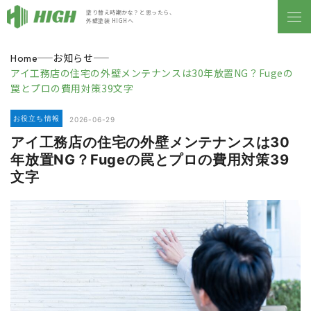
塗り替え時期かな？と思ったら、
外壁塗装 HIGHへ
お知らせ
Home
アイ工務店の住宅の外壁メンテナンスは30年放置NG？Fugeの
罠とプロの費用対策39文字
お役立ち情報
2026-06-29
アイ工務店の住宅の外壁メンテナンスは30
年放置NG？Fugeの罠とプロの費用対策39
文字