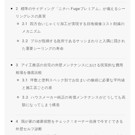
2
標準のサイディング「ニチハ Fugeプレミアム」が備えるシー
リングレスの真実
2.1
四方合いじゃくり加工が実現する目地補修コスト削減の
メカニズム
2.2
プロが指摘する急所であるサッシまわりと入隅に隠され
た重要シーリングの寿命
3
アイ工務店の住宅の外壁メンテナンスにおける現実的な費用
相場を徹底比較
3.1
坪数と塗料スペック別でお住まいの修繕に必要な平均値
と施工店ごとの差
3.2
ハウスメーカー純正の有償メンテナンスがどうしても高
額になってしまう構造
4
我が家の健康状態をチェック！オーナー自身で今すぐできる
外壁セルフ診断