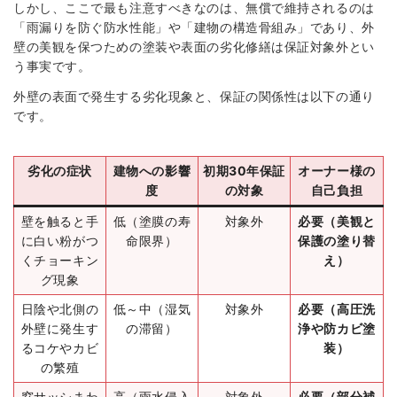
しかし、ここで最も注意すべきなのは、無償で維持されるのは
「雨漏りを防ぐ防水性能」や「建物の構造骨組み」であり、外
壁の美観を保つための塗装や表面の劣化修繕は保証対象外とい
う事実です。
外壁の表面で発生する劣化現象と、保証の関係性は以下の通り
です。
劣化の症状
建物への影響
初期30年保証
オーナー様の
度
の対象
自己負担
壁を触ると手
低（塗膜の寿
対象外
必要（美観と
に白い粉がつ
命限界）
保護の塗り替
くチョーキン
え）
グ現象
日陰や北側の
低～中（湿気
対象外
必要（高圧洗
外壁に発生す
の滞留）
浄や防カビ塗
るコケやカビ
装）
の繁殖
窓サッシまわ
高（雨水侵入
対象外
必要（部分補