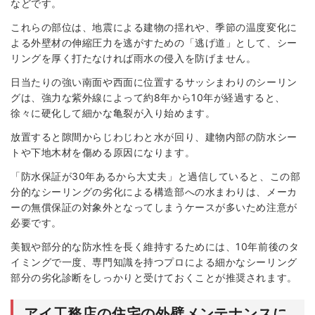
などです。
これらの部位は、地震による建物の揺れや、季節の温度変化に
よる外壁材の伸縮圧力を逃がすための「逃げ道」として、シー
リングを厚く打たなければ雨水の侵入を防げません。
日当たりの強い南面や西面に位置するサッシまわりのシーリン
グは、強力な紫外線によって約8年から10年が経過すると、
徐々に硬化して細かな亀裂が入り始めます。
放置すると隙間からじわじわと水が回り、建物内部の防水シー
トや下地木材を傷める原因になります。
「防水保証が30年あるから大丈夫」と過信していると、この部
分的なシーリングの劣化による構造部への水まわりは、メーカ
ーの無償保証の対象外となってしまうケースが多いため注意が
必要です。
美観や部分的な防水性を長く維持するためには、10年前後のタ
イミングで一度、専門知識を持つプロによる細かなシーリング
部分の劣化診断をしっかりと受けておくことが推奨されます。
アイ工務店の住宅の外壁メンテナンスに