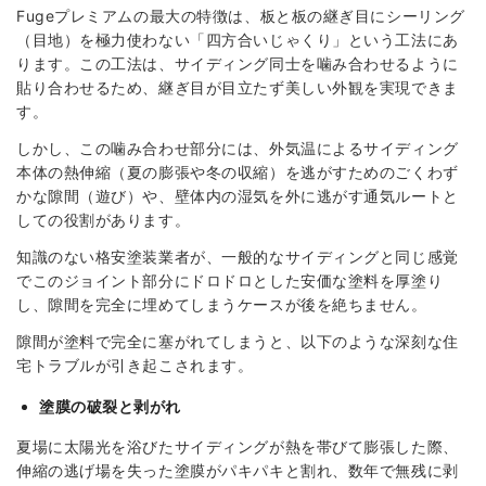
Fugeプレミアムの最大の特徴は、板と板の継ぎ目にシーリング
（目地）を極力使わない「四方合いじゃくり」という工法にあ
ります。この工法は、サイディング同士を噛み合わせるように
貼り合わせるため、継ぎ目が目立たず美しい外観を実現できま
す。
しかし、この噛み合わせ部分には、外気温によるサイディング
本体の熱伸縮（夏の膨張や冬の収縮）を逃がすためのごくわず
かな隙間（遊び）や、壁体内の湿気を外に逃がす通気ルートと
しての役割があります。
知識のない格安塗装業者が、一般的なサイディングと同じ感覚
でこのジョイント部分にドロドロとした安価な塗料を厚塗り
し、隙間を完全に埋めてしまうケースが後を絶ちません。
隙間が塗料で完全に塞がれてしまうと、以下のような深刻な住
宅トラブルが引き起こされます。
塗膜の破裂と剥がれ
夏場に太陽光を浴びたサイディングが熱を帯びて膨張した際、
伸縮の逃げ場を失った塗膜がパキパキと割れ、数年で無残に剥