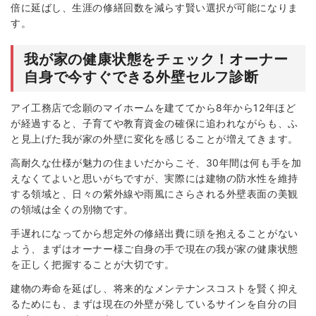
倍に延ばし、生涯の修繕回数を減らす賢い選択が可能になりま
す。
我が家の健康状態をチェック！オーナー
自身で今すぐできる外壁セルフ診断
アイ工務店で念願のマイホームを建ててから8年から12年ほど
が経過すると、子育てや教育資金の確保に追われながらも、ふ
と見上げた我が家の外壁に変化を感じることが増えてきます。
高耐久な仕様が魅力の住まいだからこそ、30年間は何も手を加
えなくてよいと思いがちですが、実際には建物の防水性を維持
する領域と、日々の紫外線や雨風にさらされる外壁表面の美観
の領域は全くの別物です。
手遅れになってから想定外の修繕出費に頭を抱えることがない
よう、まずはオーナー様ご自身の手で現在の我が家の健康状態
を正しく把握することが大切です。
建物の寿命を延ばし、将来的なメンテナンスコストを賢く抑え
るためにも、まずは現在の外壁が発しているサインを自分の目