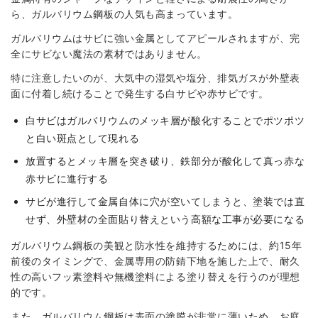
ら、ガルバリウム鋼板の人気も高まっています。
ガルバリウムはサビに強い金属としてアピールされますが、完
全にサビない魔法の素材ではありません。
特に注意したいのが、大気中の湿気や塩分、排気ガスが外壁表
面に付着し続けることで発生する白サビや赤サビです。
白サビはガルバリウムのメッキ層が酸化することでポツポツ
と白い斑点として現れる
放置するとメッキ層を突き破り、鉄部分が酸化して真っ赤な
赤サビに進行する
サビが進行して金属自体に穴が空いてしまうと、塗装では直
せず、外壁材の全面貼り替えという高額な工事が必要になる
ガルバリウム鋼板の美観と防水性を維持するためには、約15年
前後のタイミングで、金属専用の防錆下地を施した上で、耐久
性の高いフッ素塗料や無機塗料による塗り替えを行うのが理想
的です。
また、ガルバリウム鋼板は表面の塗膜が非常に薄いため、お庭