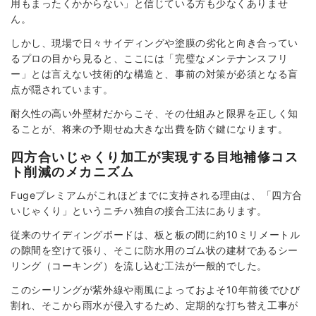
用もまったくかからない」と信じている方も少なくありませ
ん。
しかし、現場で日々サイディングや塗膜の劣化と向き合ってい
るプロの目から見ると、ここには「完璧なメンテナンスフリ
ー」とは言えない技術的な構造と、事前の対策が必須となる盲
点が隠されています。
耐久性の高い外壁材だからこそ、その仕組みと限界を正しく知
ることが、将来の予期せぬ大きな出費を防ぐ鍵になります。
四方合いじゃくり加工が実現する目地補修コス
ト削減のメカニズム
Fugeプレミアムがこれほどまでに支持される理由は、「四方合
いじゃくり」というニチハ独自の接合工法にあります。
従来のサイディングボードは、板と板の間に約10ミリメートル
の隙間を空けて張り、そこに防水用のゴム状の建材であるシー
リング（コーキング）を流し込む工法が一般的でした。
このシーリングが紫外線や雨風によっておよそ10年前後でひび
割れ、そこから雨水が侵入するため、定期的な打ち替え工事が