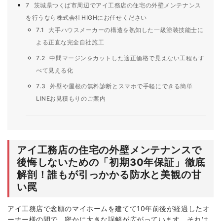
7
茨城県つくば市周辺でアイ工務店の住宅の外壁メンテナンス
を行うなら株式会社HIGHにお任せください
7.1
大手ハウスメーカーの構造を熟知した一級塗装技能士に
よる正直な完全自社施工
7.2
中間マージンをカットした適正価格で見えない工程もす
べて見える化
7.3
外壁や屋根の無料診断とスマホで手軽にできる簡単
LINEお見積もりのご案内
アイ工務店の住宅の外壁メンテナンスで
後悔しないための「初期30年保証」徹底
解剖！誰もが引っかかる防水と美観の甘
い罠
アイ工務店で念願のマイホームを建てて10年前後が経過したオ
ーナー様の間で、密かに大きな誤解が広がっています。それは