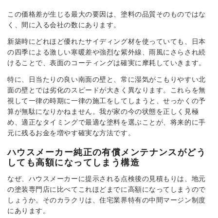
この価格差が生じる最大の要因は、塗料の品質そのものではな
く、間に入る会社の数にあります。
新築時にどれほど優れたサイディング材を使っていても、日本
の四季による激しい寒暖差や強烈な紫外線、雨風にさらされ続
けることで、表面のコーティングは確実に摩耗していきます。
特に、日当たりの良い南面の壁と、常に湿気がこもりやすい北
面の壁とでは劣化のスピードが大きく異なります。これらを無
視して一律の時期に一律の施工をしてしまうと、せっかくの予
算が無駄になりかねません。我が家の今の状態を正しく見極
め、適正なタイミングで最適な塗料を選ぶことが、将来的に手
元に残るお金を増やす確実な方法です。
ハウスメーカー純正の有償メンテナンスがどう
しても高額になってしまう構造
なぜ、ハウスメーカーに提示される点検後の見積もりは、地元
の塗装専門店に比べてこれほどまでに高額になってしまうので
しょうか。そのカラクリは、住宅業界特有の中間マージン制度
にあります。