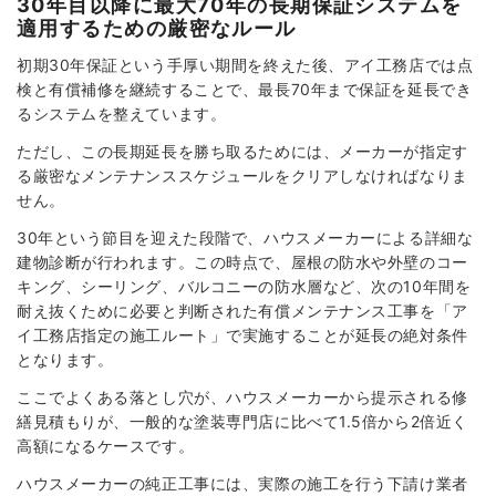
30年目以降に最大70年の長期保証システムを
適用するための厳密なルール
初期30年保証という手厚い期間を終えた後、アイ工務店では点
検と有償補修を継続することで、最長70年まで保証を延長でき
るシステムを整えています。
ただし、この長期延長を勝ち取るためには、メーカーが指定す
る厳密なメンテナンススケジュールをクリアしなければなりま
せん。
30年という節目を迎えた段階で、ハウスメーカーによる詳細な
建物診断が行われます。この時点で、屋根の防水や外壁のコー
キング、シーリング、バルコニーの防水層など、次の10年間を
耐え抜くために必要と判断された有償メンテナンス工事を「ア
イ工務店指定の施工ルート」で実施することが延長の絶対条件
となります。
ここでよくある落とし穴が、ハウスメーカーから提示される修
繕見積もりが、一般的な塗装専門店に比べて1.5倍から2倍近く
高額になるケースです。
ハウスメーカーの純正工事には、実際の施工を行う下請け業者