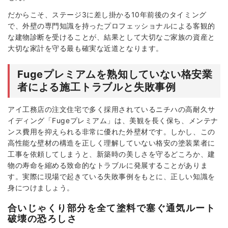
だからこそ、ステージ3に差し掛かる10年前後のタイミング
で、外壁の専門知識を持ったプロフェッショナルによる客観的
な建物診断を受けることが、結果として大切なご家族の資産と
大切な家計を守る最も確実な近道となります。
Fugeプレミアムを熟知していない格安業
者による施工トラブルと失敗事例
アイ工務店の注文住宅で多く採用されているニチハの高耐久サ
イディング「Fugeプレミアム」は、美観を長く保ち、メンテナ
ンス費用を抑えられる非常に優れた外壁材です。しかし、この
高性能な壁材の構造を正しく理解していない格安の塗装業者に
工事を依頼してしまうと、新築時の美しさを守るどころか、建
物の寿命を縮める致命的なトラブルに発展することがありま
す。実際に現場で起きている失敗事例をもとに、正しい知識を
身につけましょう。
合いじゃくり部分を全て塗料で塞ぐ通気ルート
破壊の恐ろしさ