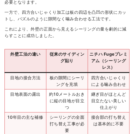
必要となります。
一方で、四方合いじゃくり加工は板の四辺を凸凹の形状にカッ
トし、パズルのように隙間なく噛み合わせる工法です。
これにより、外壁の正面から見えるシーリングの量を劇的に減
らすことに成功しました。
外壁工法の違い
従来のサイディン
ニチハ Fugeプレミ
グ貼り
アム（シーリング
レス）
目地の接合方法
板の隙間にシーリ
四方合いじゃくり
ングを充填
による噛み合わせ
目地表面の露出
約10メートルおき
継ぎ目がほとんど
に縦の目地が目立
目立たない美しい
つ
仕上がり
10年目の主な補修
シーリングの全面
接合部の打ち替え
打ち替え工事が必
は基本的に不要
要