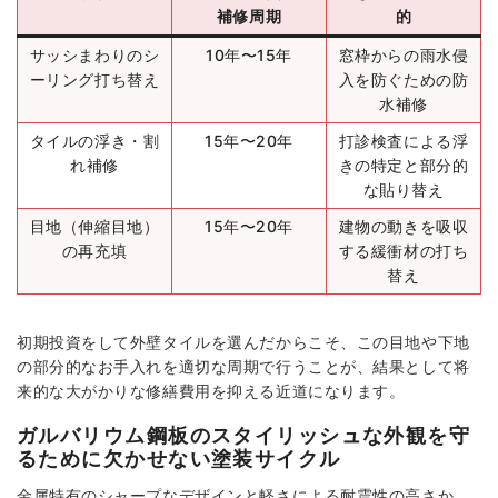
補修周期
的
サッシまわりのシ
10年〜15年
窓枠からの雨水侵
ーリング打ち替え
入を防ぐための防
水補修
タイルの浮き・割
15年〜20年
打診検査による浮
れ補修
きの特定と部分的
な貼り替え
目地（伸縮目地）
15年〜20年
建物の動きを吸収
の再充填
する緩衝材の打ち
替え
初期投資をして外壁タイルを選んだからこそ、この目地や下地
の部分的なお手入れを適切な周期で行うことが、結果として将
来的な大がかりな修繕費用を抑える近道になります。
ガルバリウム鋼板のスタイリッシュな外観を守
るために欠かせない塗装サイクル
金属特有のシャープなデザインと軽さによる耐震性の高さか