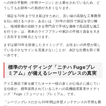
への仲介手数料（中間マージン）が上乗せされているため、ど
うしてもお財布への負担が大きくなります。
「保証を70年まで引き延ばすために、言い値の高額な工事費用
を払い続けるべきか」あるいは「30年の節目で保証を切り離
し、地域密着の信頼できる専門店で手頃な価格で高品質な施工
を行うか」は、将来のライフプランや家計の手残り資金を大き
く左右する分岐点となります。
まずは築10年を前後したタイミングで、お住まいの外壁が発し
ている小さなサインを見逃さないことが、余計な出費を防ぐ第
一歩です。
標準のサイディング「ニチハ Fugeプレ
ミアム」が備えるシーリングレスの真実
アイ工務店で家を建てたオーナー様の多くが心強さに感じてい
る仕様が、標準採用されているニチハの高機能窯業系サイディ
ング「Fuge（フュージェ）プレミアム」です。
「シーリングレスだから30年間は外壁メンテナンスの手間も費