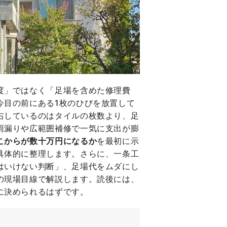
度」ではなく「足場を含めた修理費
今目の前にある1枚のひびを放置して
右しているのはタイルの枚数より、足
雨漏りや広範囲補修で一気に支出が膨
こからが数十万円になるか
を最初に示
具体的に整理します。さらに、一条工
はいけない判断」、足場代をムダにし
の現場目線で解説します。読後には、
に決められるはずです。