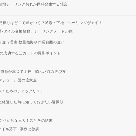
目地シーリング切れが同時発生する場合
見積りはどこで差がつく？足場・下地・シーリングがカギ！
場-タイル交換枚数、シーリングメートル数
倍違う理由 数量根拠や作業範囲の違い
時の成功する三カットの撮影ポイント
に依頼か本音で比較！悩んだ時の選び方
ケジュール面の注意点
抜くためのチェックリスト
上経過した時に知っておきたい選択肢
やりがちな三大ミスとその結末
タイル落下…事例と教訓