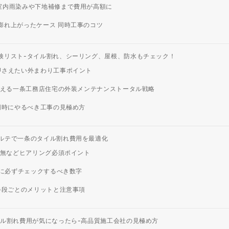
室内雨染みや下地補修まで費用が高額に
膨れ上がったケース 同時工事のコツ
検リスト-タイル割れ、シーリング、屋根、防水もチェック！
押さえたい外まわり工事ポイント
考える一条工務店住宅の外装メンテナンストータル戦略
同時にやるべき工事の見極め方
ルテで一条のタイル割れ費用を最適化
有無などヒアリング必須ポイント
外に必ずチェックするべき数字
手段ごとのメリットと注意事項
イル割れ費用が気になったら-高品質施工会社の見極め方