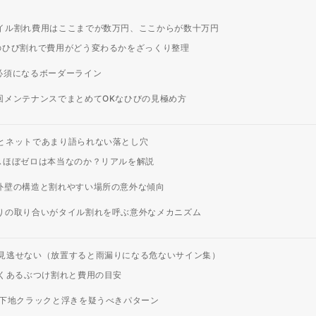
イル割れ費用はここまでが数万円、ここからが数十万円
のひび割れで費用がどう変わるかをざっくり整理
必須になるボーダーライン
回メンテナンスでまとめてOKなひびの見極め方
とネットであまり語られない落とし穴
スほぼゼロは本当なのか？リアルを解説
外壁の構造と割れやすい場所の意外な傾向
りの取り合いがタイル割れを呼ぶ意外なメカニズム
見逃せない（放置すると雨漏りになる危ないサイン集）
くあるぶつけ割れと費用の目安
 下地クラックと浮きを疑うべきパターン