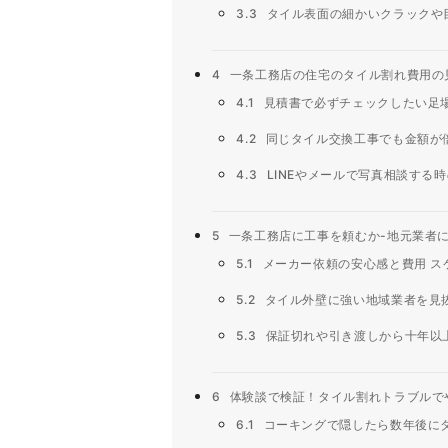
3.3
タイル表面の細かいクラックや
4
一条工務店の住宅のタイル割れ費用の
4.1
見積書で必ずチェックしたい足
4.2
同じタイル交換工事でも金額が
4.3
LINEやメールで写真相談する
5
一条工務店に工事を頼むか-地元業者
5.1
メーカー依頼の安心感と費用 ス
5.2
タイル外壁に強い地域業者を見
5.3
保証切れや引き渡しから十年以
6
体験談で検証！タイル割れトラブルで
6.1
コーキングで隠したら数年後に