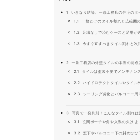
1
いきなり結論、一条工務店の住宅のタ
1.1
一枚だけのタイル割れと広範囲
1.2
足場なしで済むケースと足場が
1.3
今すぐ直すべきタイル割れと次
2
一条工務店の外壁タイルの本当の弱点
2.1
タイルは塗装不要でメンテナン
2.2
ハイドロテクトタイルやタイル
2.3
シーリング劣化とバルコニー周
3
写真で一発判別！こんなタイル割れは
3.1
玄関ポーチや角や入隅の欠け よ
3.2
窓下やバルコニー下の斜めひび