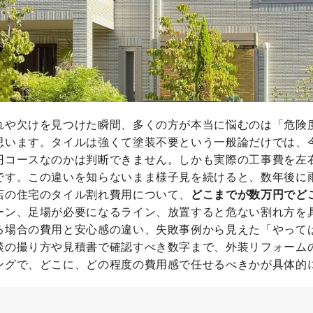
れや欠けを見つけた瞬間、多くの方が本当に悩むのは「危険
思います。タイルは強くて塗装不要という一般論だけでは、
円コースなのかは判断できません。しかも実際の工事費を左
です。この違いを知らないまま様子見を続けると、数年後に
店の住宅のタイル割れ費用について、
どこまでが数万円でど
ーン、足場が必要になるライン、放置すると危ない割れ方を
る場合の費用と安心感の違い、失敗事例から見えた「やって
談の撮り方や見積書で確認すべき数字まで、外装リフォーム
ングで、どこに、どの程度の費用感で任せるべきかが具体的