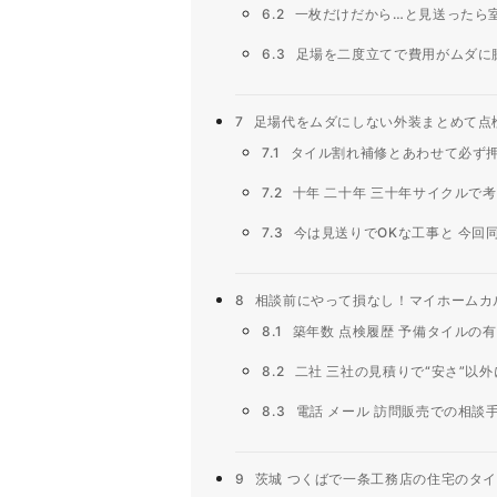
6.2
一枚だけだから…と見送ったら
6.3
足場を二度立てで費用がムダに
7
足場代をムダにしない外装まとめて点
7.1
タイル割れ補修とあわせて必ず
7.2
十年 二十年 三十年サイクルで
7.3
今は見送りでOKな工事と 今回
8
相談前にやって損なし！マイホームカ
8.1
築年数 点検履歴 予備タイルの
8.2
二社 三社の見積りで“安さ”以
8.3
電話 メール 訪問販売での相談
9
茨城 つくばで一条工務店の住宅のタ