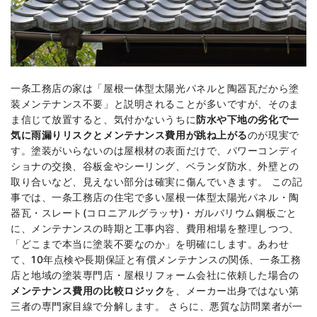
一条工務店の家は「屋根一体型太陽光パネルと陶器瓦だから塗
装メンテナンス不要」と説明されることが多いですが、そのま
ま信じて放置すると、気付かないうちに
防水や下地の劣化で一
気に雨漏りリスクとメンテナンス費用が跳ね上がる
のが現実で
す。塗装がいらないのは屋根材の表面だけで、パワーコンディ
ショナの交換、谷板金やシーリング、ベランダ防水、外壁との
取り合いなど、見えない部分は確実に傷んでいきます。 この記
事では、一条工務店の住宅で多い屋根一体型太陽光パネル・陶
器瓦・スレート(コロニアルグラッサ)・ガルバリウム鋼板ごと
に、メンテナンスの時期と工事内容、費用相場を整理しつつ、
「どこまで本当に塗装不要なのか」を明確にします。あわせ
て、10年点検や長期保証と有償メンテナンスの関係、一条工務
店と地域の塗装専門店・屋根リフォーム会社に依頼した場合の
メンテナンス費用の比較ロジック
を、メーカー出身ではない第
三者の専門家目線で分解します。 さらに、悪質な訪問業者が一