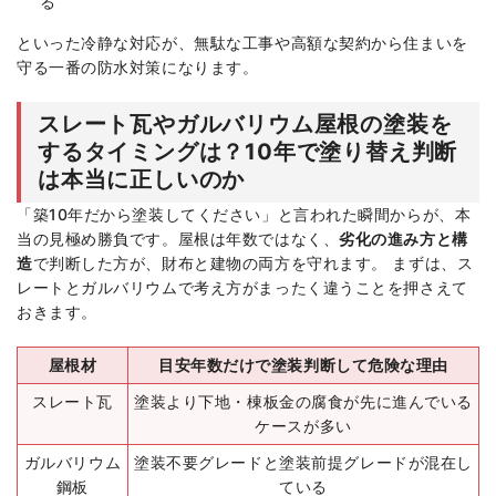
る
といった冷静な対応が、無駄な工事や高額な契約から住まいを
守る一番の防水対策になります。
スレート瓦やガルバリウム屋根の塗装を
するタイミングは？10年で塗り替え判断
は本当に正しいのか
「築10年だから塗装してください」と言われた瞬間からが、本
当の見極め勝負です。屋根は年数ではなく、
劣化の進み方と構
造
で判断した方が、財布と建物の両方を守れます。 まずは、ス
レートとガルバリウムで考え方がまったく違うことを押さえて
おきます。
屋根材
目安年数だけで塗装判断して危険な理由
スレート瓦
塗装より下地・棟板金の腐食が先に進んでいる
ケースが多い
ガルバリウム
塗装不要グレードと塗装前提グレードが混在し
鋼板
ている