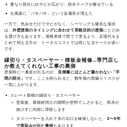
重なり部分に白サビが広がり、防水テープが痩せている
台風後に「パキパキ」という金属音が増えた
一方で、色あせだけでサビがなく、シーリングも健在な場合
は、
外壁塗装のタイミングに合わせて美観目的の塗装
にとどめ
る選び方もあります。屋根単体で慌てて塗るより、足場代をま
とめて抑える方が、トータルコストでは得になるケースが多い
です。
縁切り・タスペーサー・棟板金補修…専門店し
か教えてくれない工事の裏側
塗装時に一番差が出るのが、
見積書にほとんど書かれない「手
間の部分」
です。ここを削られると、数年後の雨漏りリスクが
一気に上がります。
スレート屋根の縁切り・タスペーサー
塗装後、屋根材同士の隙間が塗料でふさがると、雨水が
抜けずに内部に滞留します
タスペーサーを入れて水の出口を確保しないと、
3〜5年
で雨染みが出た事例
もあります