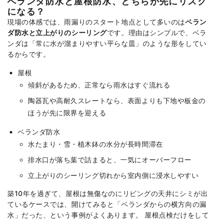
ベランダ防水と屋根防水、どちらが先にリスク
になる？
現場の体感では、雨漏りのスタート地点として多いのは
ベラン
ダ防水と立上がりのシーリング
です。理由はシンプルで、ベラ
ンダは「常に水が溜まりやすい平らな皿」のような形をしてい
るからです。
屋根
傾斜があるため、正常なら雨水はすぐ流れる
陶器瓦や高耐久スレートなら、表面よりも下地や板金の
ほうが先に限界を迎える
ベランダ防水
水たまり・雪・植木鉢の水分が長時間滞在
排水口が落ち葉で詰まると、一気にオーバーフロー
立上がりのシーリング切れから室内側に浸水しやすい
築10年を過ぎて、屋根は無傷なのにリビングの天井にシミが出
ているケースでは、開けてみると「ベランダからの横方向の漏
水」だった、という事例がよくあります。 屋根点検だけをして