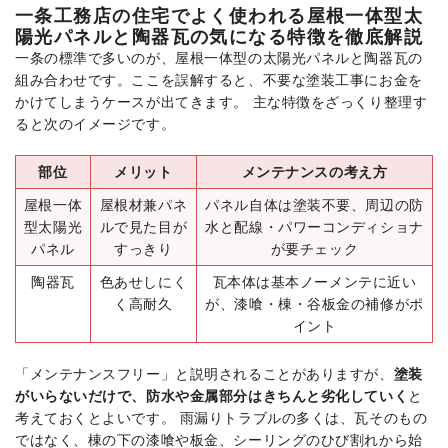
一条工務店の住宅でよく使われる屋根一体型太
陽光パネルと陶器瓦の気になる特徴を徹底解説
一条の標準で多いのが、屋根一体型の太陽光パネルと陶器瓦の
組み合わせです。ここを誤解すると、不要な塗装工事にお金を
かけてしまうケースが出てきます。 主な特徴をざっくり整理す
ると次のイメージです。
部位
メリット
メンテナンスの考え方
屋根一体
屋根材兼パネ
パネル自体は塗装不要、周辺の防
型太陽光
ルで見た目が
水と配線・パワーコンディショナ
パネル
すっきり
が要チェック
陶器瓦
色あせしにく
瓦本体は基本ノーメンテに近い
く高耐久
が、漆喰・棟・谷板金の補修がポ
イント
「メンテナンスフリー」と説明されることがありますが、
塗装
がいらないだけで、防水や金属部分はきちんと劣化していく
と
考えておくとよいです。 雨漏りトラブルの多くは、瓦そのもの
ではなく、棟の下の漆喰や板金、シーリングのひび割れから始