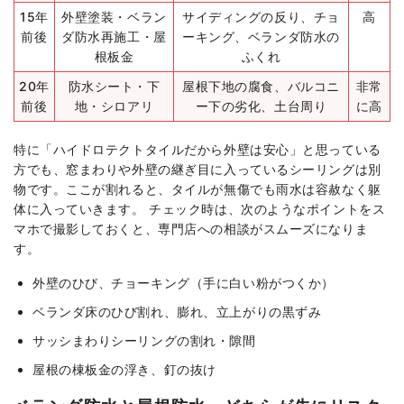
15年
外壁塗装・ベラン
サイディングの反り、チョ
高
前後
ダ防水再施工・屋
ーキング、ベランダ防水の
根板金
ふくれ
20年
防水シート・下
屋根下地の腐食、バルコニ
非常
前後
地・シロアリ
ー下の劣化、土台周り
に高
特に「ハイドロテクトタイルだから外壁は安心」と思っている
方でも、窓まわりや外壁の継ぎ目に入っているシーリングは別
物です。ここが割れると、タイルが無傷でも雨水は容赦なく躯
体に入っていきます。 チェック時は、次のようなポイントをス
マホで撮影しておくと、専門店への相談がスムーズになりま
す。
外壁のひび、チョーキング（手に白い粉がつくか）
ベランダ床のひび割れ、膨れ、立上がりの黒ずみ
サッシまわりシーリングの割れ・隙間
屋根の棟板金の浮き、釘の抜け