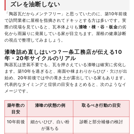
ズレを油断しない
「陶器瓦だからメンテフリー」と思っていたのに、築10年前後
で訪問業者に屋根を指摘されてドキッとする方は多いです。実
際の現場を見ていると、瓦本体よりも
漆喰・棟・谷・板金
の劣
化から雨漏りに発展している家が目立ちます。屋根の健康診断
の視点で整理してみましょう。
漆喰詰め直しはいつ？一条工務店が伝える10
年・20年サイクルのリアル
陶器瓦は塗装不要でも、瓦を押さえている漆喰は確実に劣化し
ます。築10年を過ぎると、南面や棟まわりからひび・欠けが出
始め、20年前後では中の葺き土が露出している家もあります。
代表的なタイミングと症状の目安をまとめると、次のようなイ
メージです。
築年数の
漆喰の状態の例
取るべき行動の目安
目安
10年前後
細かいひび、白い粉
診断と部分補修の検討
が落ちる