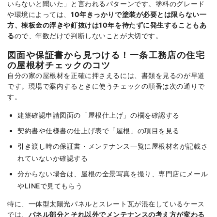
いらないと聞いた」と言われるパターンです。塗料のグレード
や環境によっては、
10年きっかりで塗装が必要とは限らない一
方、棟板金の浮きや釘抜けは10年を待たずに発生することもあ
る
ので、年数だけで判断しないことが大切です。
図面や保証書から見つける！一条工務店の住宅
の屋根材チェックのコツ
自分の家の屋根材を正確に押さえるには、書類を見るのが早道
です。現場で案内するときに使うチェックの順番は次の通りで
す。
建築確認申請図面の「屋根仕上げ」の欄を確認する
契約書や仕様書の仕上げ表で「屋根」の項目を見る
引き渡し時の保証書・メンテナンス一覧に屋根材名が記載さ
れていないか確認する
分からない場合は、屋根の全景写真を撮り、専門店にメール
やLINEで見てもらう
特に、一体型太陽光パネルとスレート瓦が混在しているケース
では、
パネル部分とそれ以外でメンテナンスの考え方が変わる