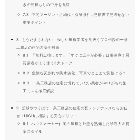
きの見積もりの中身を丸裸
7.3
中間マージン・足場代・保証条件…見積書で見逃せない
重要ポイント
8
もうだまされない！怪しい屋根業者を見抜くプロ伝授の一条
工務店の住宅の安全対策
8.1
「無料点検します」「すぐに工事が必要」は要注意！悪
質業者がよく使う3大トーク
8.2
危険な瓦割れや防水劣化、写真でどこまで見抜ける？
8.3
一条工務店の住宅に慣れていない業者がやりがちな施
工ミスを徹底解説
9
茨城やつくばで一条工務店の住宅の瓦メンテナンスならお任
せ！HIGHに相談する安心メリット
9.1
ハウスメーカー住宅の屋根と外壁を熟知した診断力＆提
案スタイル