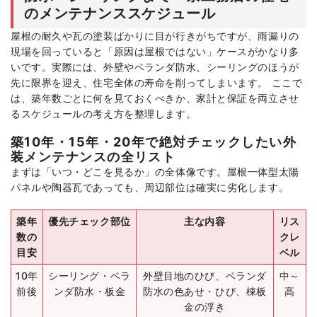
のメンテナンススケジュール
屋根の耐久や瓦の塗装ばかりに目が行きがちですが、雨漏りの
現場を回っていると「原因は屋根ではない」ケースがかなり多
いです。実際には、外壁やベランダ防水、シーリングのほうが
先に限界を迎え、住宅全体の寿命を削ってしまいます。 ここで
は、築年数ごとに何を見ておくべきか、家計と保証を両立させ
るスケジュールの考え方を整理します。
築10年・15年・20年で絶対チェックしたい外
装メンテナンスの全リスト
まずは「いつ・どこを見るか」の全体像です。屋根一体型太陽
パネルや陶器瓦であっても、周辺部位は確実に劣化します。
築年
優先チェック部位
主な内容
リス
数の
クレ
目安
ベル
10年
シーリング・ベラ
外壁目地のひび、ベランダ
中～
前後
ンダ防水・板金
防水の色あせ・ひび、棟板
高
金の浮き