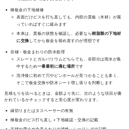
棟板金の下地補修
表面だけビスを打ち直しても、内部の貫板（木材）が腐
っていればすぐに緩みます
本来は、貫板の状態を確認し、必要なら
樹脂製の下地材
に交換
してから板金を留め直すのが理想です
谷樋・板金まわりの防水処理
スレートとガルバリウムどちらでも、谷部分は雨水が集
中するため
一番最初に痛む場所
です
洗浄後に初めて穴やピンホールが見つかることも多く、
そこで板金交換や防水シート増し張りを判断します
見積もりを比べるときは、金額より先に、次のような項目が書
かれているかチェックすると安心度が変わります。
縁切りまたはタスペーサーの有無
棟板金のビス打ち直し＋下地確認・交換の記載
谷樋や雪止め金具まわりの補修・シーリングの記載