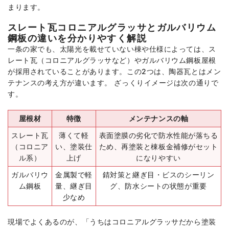
まります。
スレート瓦コロニアルグラッサとガルバリウム
鋼板の違いを分かりやすく解説
一条の家でも、太陽光を載せていない棟や仕様によっては、ス
レート瓦（コロニアルグラッサなど）やガルバリウム鋼板屋根
が採用されていることがあります。この2つは、陶器瓦とはメン
テナンスの考え方が違います。 ざっくりイメージは次の通りで
す。
屋根材
特徴
メンテナンスの軸
スレート瓦
薄くて軽
表面塗膜の劣化で防水性能が落ちる
（コロニア
い、塗装仕
ため、再塗装と棟板金補修がセット
ル系）
上げ
になりやすい
ガルバリウ
金属製で軽
錆対策と継ぎ目・ビスのシーリン
ム鋼板
量、継ぎ目
グ、防水シートの状態が重要
少なめ
現場でよくあるのが、「うちはコロニアルグラッサだから塗装