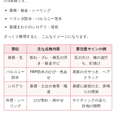
の3系統です。
屋根・板金・シーリング
ベランダ防水・バルコニー笠木
基礎まわりのシロアリ・湿気
ざっくり整理すると、こんなイメージになります。
部位
主な点検内容
要注意サインの例
屋根・瓦
割れ・ズレ・棟瓦の浮
瓦の欠け、棟の波打
き・板金サビ
ち、釘抜け
バルコニー
FRP防水のひび・色あ
表面のガサつき、ヘア
防水
せ
クラック
シロアリ
基礎・土台の食害・蟻
基礎に線状の土、床鳴
道
りの増加
外壁・シー
ひび割れ・肉やせ
サイディングの反り、
リング
目地の隙間