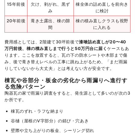
15年前後
欠け、剥がれ、黒ず
棟全体の詰め直しを前向き
み
に検討
20年前後
葺き土露出、棟の隙
棟の積み直しクラスも視野
間
に入れる
費用感としては、2階建て30坪前後で
漆喰詰め直しが20〜40
万円前後、棟の積み直しまで行うと50万円台に届く
ケースもあ
ります。ここを放置すると、瓦の下の防水シートや木部まで傷
み、後で葺き替えレベルの工事に跳ね上がるため、「まだ雨漏
りしていないから大丈夫」とは考えない方が安全です。
棟瓦や谷部分・板金の劣化から雨漏りへ進行す
る危険パターン
陶器瓦の家で雨漏り調査をすると、発生源として多いのが次の3
か所です。
棟瓦のずれ・ラフな納まり
谷樋（屋根のV字部分）の錆び・穴あき
壁際や立ち上がりの板金、シーリング切れ