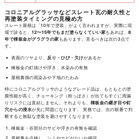
コロニアルグラッサなどスレート瓦の耐久性と
再塗装タイミングの見極め方
スレート屋根は「10年で塗装」がよく言われますが、実際に現
場で診ると、
12〜15年でもまだ塗らなくていい家
もあれば、
8
年で棟板金がグラグラの家
もあります。見るべきは次の3点で
す。
表面のツヤより、
反り・ひび・欠け
があるか
棟板金の釘抜けや浮き、水染みの有無
屋根裏側の雨染みや下地のたわみ
特にコロニアルグラッサのようなグレード品は、もともとの塗
膜性能が高く、チョーキング（粉っぽさ）が出てもすぐに雨漏
りリスクには直結しません。それよりも、
棟板金の継ぎ目や釘
穴からの浸水
が先に問題になります。 実務では、次の順番で判
断すると無駄な塗装を避けやすくなります。
棟板金・谷部分のサビや浮きの有無を確認
屋根裏を点検し、シミやカビがないか確認