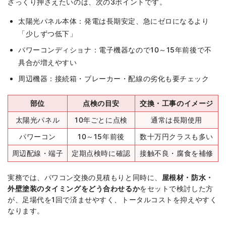
ざっくり押さえたいのは、次の3ポイントです。
太陽光パネル本体：発電は長期安定、急にゼロになるより
「少しずつ低下」
パワーコンディショナ：電子機器なので10～15年前後で不
具合が増えやすい
周辺機器：接続箱・ブレーカー・配線の劣化も要チェック
部位
点検の目安
交換・工事のイメージ
太陽光パネル
10年ごとに点検
通常は長期使用
パワーコン
10～15年前後
数十万円クラスも多い
周辺配線・端子
定期点検時に確認
接触不良・腐食を補修
実務では、パワコン交換の見積もりと同時に、
屋根材・防水・
外壁塗装のタイミングをどう合わせるか
をセットで検討した方
が、足場代を1回で済ませやすく、トータルコストを抑えやすく
なります。