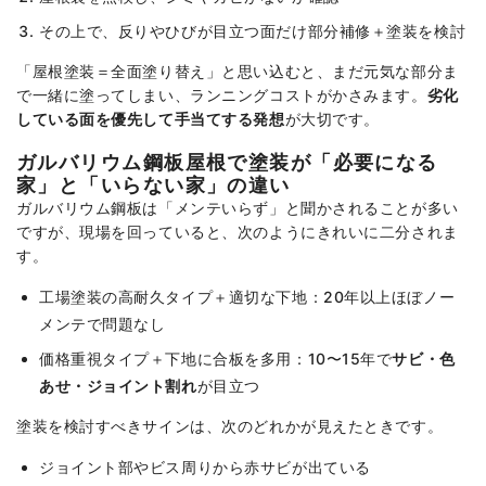
その上で、反りやひびが目立つ面だけ部分補修＋塗装を検討
「屋根塗装＝全面塗り替え」と思い込むと、まだ元気な部分ま
で一緒に塗ってしまい、ランニングコストがかさみます。
劣化
している面を優先して手当てする発想
が大切です。
ガルバリウム鋼板屋根で塗装が「必要になる
家」と「いらない家」の違い
ガルバリウム鋼板は「メンテいらず」と聞かされることが多い
ですが、現場を回っていると、次のようにきれいに二分されま
す。
工場塗装の高耐久タイプ＋適切な下地：20年以上ほぼノー
メンテで問題なし
価格重視タイプ＋下地に合板を多用：10〜15年で
サビ・色
あせ・ジョイント割れ
が目立つ
塗装を検討すべきサインは、次のどれかが見えたときです。
ジョイント部やビス周りから赤サビが出ている