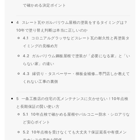
で確かめる決定ポイント
4
スレート瓦やガルバリウム屋根の塗装をするタイミングは？
10年で塗り替え判断は本当に正しいのか
4.1
コロニアルグラッサなどスレート瓦の耐久性と再塗装タ
イミングの見極め方
4.2
ガルバリウム鋼板屋根で塗装が「必要になる家」と「い
らない家」の違い
4.3
縁切り・タスペーサー・棟板金補修…専門店しか教えて
くれない工事の裏側
5
一条工務店の住宅の瓦メンテナンスに欠かせない！10年点検
と長期保証の賢い使い方
5.1
10年点検で確かめる屋根やバルコニー防水・シロアリな
ど安心ポイント
5.2
10年点検を受けなくても大丈夫？保証延長や有償メン
テナンスの意外な関係