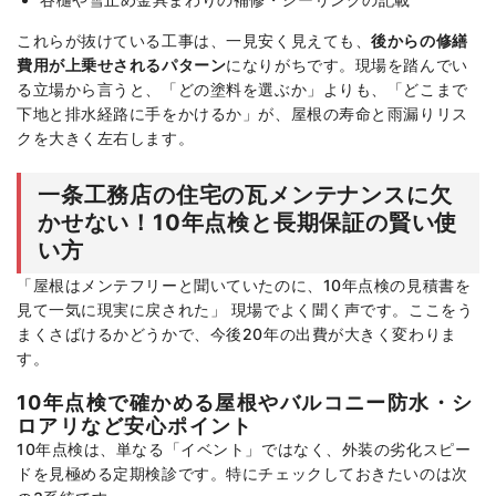
これらが抜けている工事は、一見安く見えても、
後からの修繕
費用が上乗せされるパターン
になりがちです。現場を踏んでい
る立場から言うと、「どの塗料を選ぶか」よりも、「どこまで
下地と排水経路に手をかけるか」が、屋根の寿命と雨漏りリス
クを大きく左右します。
一条工務店の住宅の瓦メンテナンスに欠
かせない！10年点検と長期保証の賢い使
い方
「屋根はメンテフリーと聞いていたのに、10年点検の見積書を
見て一気に現実に戻された」 現場でよく聞く声です。ここをう
まくさばけるかどうかで、今後20年の出費が大きく変わりま
す。
10年点検で確かめる屋根やバルコニー防水・シ
ロアリなど安心ポイント
10年点検は、単なる「イベント」ではなく、外装の劣化スピー
ドを見極める定期検診です。特にチェックしておきたいのは次