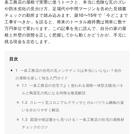
条工務店の屋根で実際に使うトークと、本当に危険な瓦のズレ
や防水劣化の見分け方、足場代や中間マージンを含めた見積書
チェックの勘所まで踏み込みます。築10〜15年で「今どこまで
工事すべきか」を誤ると、将来のトータル維持費は簡単に数十
万円単位で変わります。この記事を先に読んで、自分の家の屋
根と外壁の状態を正しく把握してから動くかどうかが、手元に
残る現金を左右します。
目次
1
一条工務店の住宅の瓦メンテナンスは本当にいらない？自分
の屋根を楽しく知る入門ガイド
1.1
一条工務店の住宅でよく使われる屋根一体型太陽光パネ
ルと陶器瓦の気になる特徴を徹底解説
1.2
スレート瓦コロニアルグラッサとガルバリウム鋼板の違
いを分かりやすく解説
1.3
図面や保証書から見つける！一条工務店の住宅の屋根材
チェックのコツ