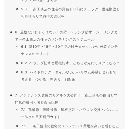
5.3
一条工務店の住宅の見積もり前にチェック！優先順位と
相見積もりで納得の選択を
6
屋根だけじゃ守れない！外壁・ベランダ防水・シーリングま
で一条工務店の住宅のメンテナンススケジュール
6.1
築10年・15年・20年で絶対チェックしたい外装メンテ
ナンスの全リスト
6.2
ベランダ防水と屋根防水、どちらが先にリスクになる？
6.3
ハイドロテクトタイルやガルバリウム外壁と合わせて
考える「今やる・先送り」判断術
7
メンテナンス費用のリアルを大公開！一条工務店の住宅と専
門店の費用相場を徹底比較
7.1
瓦補修・漆喰補修・屋根塗装・パワコン交換・バルコニ
ー防水の目安費用ガイド
7.2
一条工務店の住宅のメンテナンス費用が高いと感じると