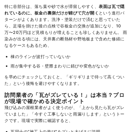
特に谷部分は、落ち葉や砂で水が滞留しやすく、
表面は瓦で隠
れているのに、板金の裏側だけが錆びて穴が開く
という進行パ
ターンがよくあります。洗浄・塗装だけで済むと思っていた
ら、足場を掛けた後の点検で谷板金の交換が追加になり、10
万〜20万円ほど見積もりが増えることも珍しくありません。 雨
染みが出る頃には、天井裏の断熱材や野地板まで含めた修繕に
なるケースもあるため、
棟のラインが波打っていないか
雨が集中する谷・壁際まわりに錆びや変色がないか
を早めにチェックしておくと、「ギリギリまで待って高くつい
た」という後悔を避けやすくなります。
訪問業者の「瓦がズレている！」は本当？プロ
が現場で確かめる決定ポイント
飛び込みの屋根業者がよく使うのが、「上から見たら瓦がズレ
ていました」「今すぐ工事しないと雨漏りします」というトー
クです。現場で実際に確認すると、
瓦同士の“施工上の遊び”をズレと大げさに説明