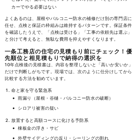
カーでやる必要はない
よくあるのは、屋根やバルコニー防水の補修だけ別の専門店に
任せ、点検と保証の枠組みは維持するパターンです。保証条件
を確認したうえで、「点検は受ける」「工事の依頼先は選ぶ」
と分けて考えると、無駄な費用を抑えやすくなります。
一条工務店の住宅の見積もり前にチェック！優
先順位と相見積もりで納得の選択を
10年点検後の見積書は、内容を整理しないと「高いか安いか」
だけで判断しがちです。現場では、次のように仕分けしてから
比較する方法を勧めています。
命と家を守る緊急系
雨漏り（屋根・谷樋・バルコニー防水の破断）
シロアリ被害の疑い
放置すると高額コースに化ける予防系
棟板金の浮き・サビ
外壁サイディングの反り・シーリングの割れ