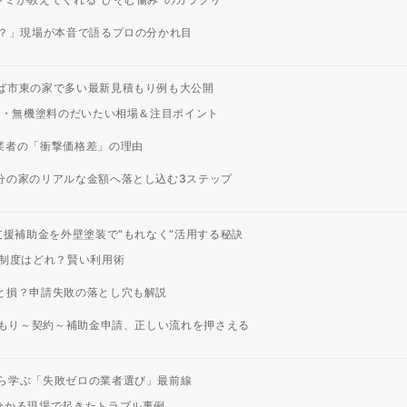
？」現場が本音で語るプロの分かれ目
ば市東の家で多い最新見積もり例も大公開
素・無機塗料のだいたい相場＆注目ポイント
業者の「衝撃価格差」の理由
分の家のリアルな金額へ落とし込む3ステップ
支援補助金を外壁塗装で“もれなく”活用する秘訣
制度はどれ？賢い利用術
と損？申請失敗の落とし穴も解説
積もり～契約～補助金申請、正しい流れを押さえる
ら学ぶ「失敗ゼロの業者選び」最前線
分かる現場で起きたトラブル事例