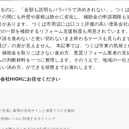
るのに、「金額も説明もバラバラで決めきれない」。つくば
その間にも外壁や屋根は静かに劣化し、補助金の申請期限も
性があります。 つくば市周辺には口コミ評価の高い塗装会社
事費の一部を補助するリフォーム支援制度も用意されています
申請を進めないと使い切れないまま終わるケースも見られま
選び」の差が見えません。 本記事では、つくば市東の気候と
、補助金を取りこぼさない進め方、悪質リフォーム業者の見
ムの判断材料を一つに整理します。そのうえで、地域の一社と
ない決め方」ができる状態までお連れします。
会社HIGHにお任せください
？見逃し厳禁の劣化サインと放置リスクを解説
が危険レベルに到達するタイミング
ミが教えてくれる“ひそむ傷み”のカラクリ