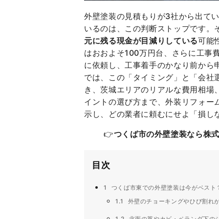
外壁塗装の見積もりが3社から出てい
いるのは、この判断ストップです。
元に残る現金が目減りしている
可能
はおおよそ100万円台、さらに工
に依頼し、工事着手のかなり前から
では、この「タイミング」と「会社
き、茨城エリアのリアルな費用相場
イントの選び方まで、外装リフォー
示し、どの業者に頼むにせよ「損し
👉
つくば市の外壁塗装なら株式
目次
1
つくば市東での外壁塗装は今がベスト
1.1
外壁のチョーキングやひび割れ
1.2
北面の苔やカビ・ベランダ下のシ