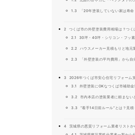
1.3
「20年塗装していない家は寿命
2
つくば市の外壁塗装費用相場は？つく
2.1
30坪・40坪・シリコン・フッ
2.2
ハウスメーカー見積もりと地元
2.3
「外壁塗装の平均費用」から自
3
2026年つくば市安心住宅リフォーム
3.1
外壁塗装にOKなつくば市補助金
3.2
市内本店の塗装業者に頼まない
3.3
“着手14日前ルール”とは？見
4
茨城県の悪質リフォーム業者リストか
4.1
茨城県建設業処分業者一覧から