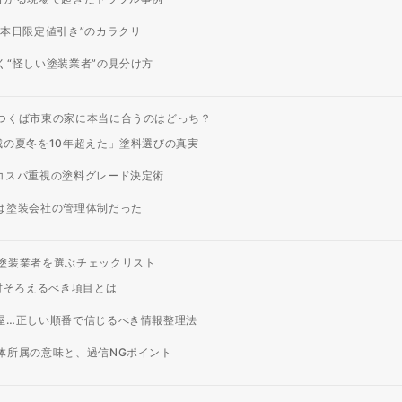
本日限定値引き”のカラクリ
“怪しい塗装業者”の見分け方
つくば市東の家に本当に合うのはどっち？
の夏冬を10年超えた」塗料選びの真実
コスパ重視の塗料グレード決定術
は塗装会社の管理体制だった
塗装業者を選ぶチェックリスト
対そろえるべき項目とは
屋…正しい順番で信じるべき情報整理法
体所属の意味と、過信NGポイント