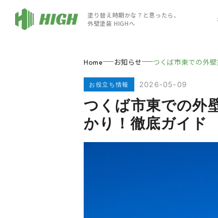
塗り替え時期かな？と思ったら、
外壁塗装 HIGHへ
お知らせ
つくば市東での外壁
Home
2026-05-09
お役立ち情報
つくば市東での外
かり！徹底ガイド