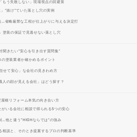
「もう失敗しない」現場視点の回避策
」“抜け”ていた落とし穴の実例
装…省略厳禁な工程が仕上がりに与える決定打
」塗装の保証で見逃せない落とし穴
対聞きたい“安心を引き出す質問集”
ロの塗装業者か確かめるポイント
「任せて安心」な会社の見きわめ方
職人の顔が見える会社」はどう探す？
壁屋根リフォーム本気の向き合い方
士がいる会社に相談で得られる5つの安心
…他と違う“HIGHならでは”の強み
る相談と、そのとき提案するプロの判断基準