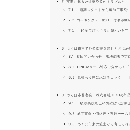
7
実際に起きた外壁塗装のトラブルと、
7.1
「順調スタートから追加工事発生
7.2
コーキング・下塗り・付帯部塗
7.3
「10年保証のウラに隠れた数字
8
つくば市東で外壁塗装を頼むときに絶
8.1
初回問い合わせ・現地調査でプ
8.2
LINEやメール対応で分かる！
8.3
見積もり時に絶対チェック！「
9
つくば市吾妻発、株式会社HIGHの外
9.1
一級塗装技能士や外壁劣化診断
9.2
施工事例・価格表・専属チーム制
9.3
つくば市東の施主から寄せられ