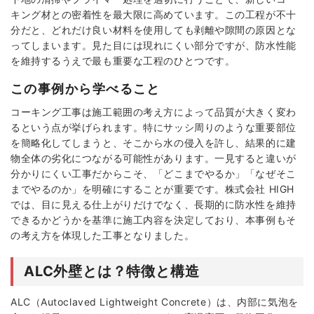
キング材との密着性を最大限に高めています。この工程が不十
分だと、どれだけ良い材料を使用しても剥離や隙間の原因とな
ってしまいます。見た目には現れにくい部分ですが、防水性能
を維持するうえで最も重要な工程のひとつです。
この事例から学べること
コーキング工事は施工範囲の考え方によって品質が大きく変わ
るという点が挙げられます。特にサッシ周りのような重要部位
を簡略化してしまうと、そこから水の侵入を許し、結果的に建
物全体の劣化につながる可能性があります。一見すると違いが
分かりにくい工事だからこそ、「どこまでやるか」「なぜそこ
までやるのか」を明確にすることが重要です。株式会社 HIGH
では、目に見える仕上がりだけでなく、長期的に防水性を維持
できるかどうかを基準に施工内容を決定しており、本事例もそ
の考え方を体現した工事となりました。
ALC外壁とは？特徴と構造
ALC（Autoclaved Lightweight Concrete）は、内部に気泡を