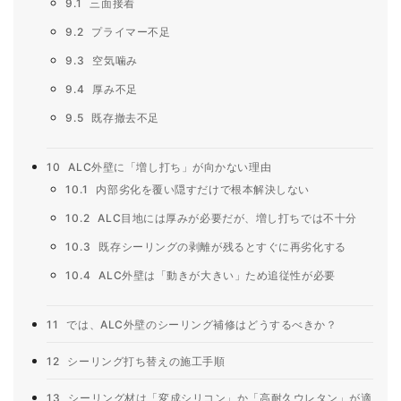
9.1
三面接着
9.2
プライマー不足
9.3
空気噛み
9.4
厚み不足
9.5
既存撤去不足
10
ALC外壁に「増し打ち」が向かない理由
10.1
内部劣化を覆い隠すだけで根本解決しない
10.2
ALC目地には厚みが必要だが、増し打ちでは不十分
10.3
既存シーリングの剥離が残るとすぐに再劣化する
10.4
ALC外壁は「動きが大きい」ため追従性が必要
11
では、ALC外壁のシーリング補修はどうするべきか？
12
シーリング打ち替えの施工手順
13
シーリング材は「変成シリコン」か「高耐久ウレタン」が適