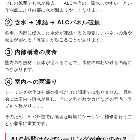
少しの隙間でも水が侵入し、ALC特有の「吸水しやすい」とい
う弱点により内部に水が溜まりやすくなります。
② 含水 → 凍結 → ALCパネル破損
冬季、内部に侵入した水分が凍結すると膨張し、パネルの角や
表面が割れる「凍害」が起こることがあります。
③ 内部構造の腐食
壁内の断熱材・躯体が濡れることで、木材の腐朽や鉄骨の錆に
つながります。
④ 室内への雨漏り
シーリング劣化は外部の美観だけの問題ではありません。最終
的には室内へ雨水が達し、クロス剥がれやカビなどの室内トラ
ブルへ繋がります。
そのため、ALC外壁では適切な時期にシーリング補修を行うこ
とが非常に重要です。
ALC外壁はなぜシーリングが命なのか？