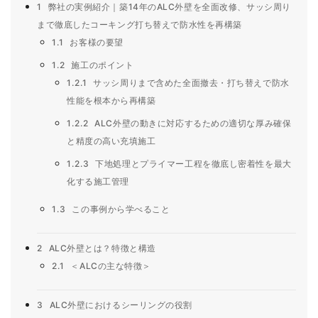
1
弊社の実例紹介｜築14年のALC外壁を全面改修、サッシ周り
まで徹底したコーキング打ち替えで防水性を再構築
1.1
お客様の要望
1.2
施工のポイント
1.2.1
サッシ周りまで含めた全面撤去・打ち替えで防水
性能を根本から再構築
1.2.2
ALC外壁の動きに対応するための適切な厚み確保
と精度の高い充填施工
1.2.3
下地処理とプライマー工程を徹底し密着性を最大
化する施工管理
1.3
この事例から学べること
2
ALC外壁とは？特徴と構造
2.1
＜ALCの主な特徴＞
3
ALC外壁におけるシーリングの役割