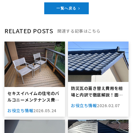
一覧へ戻る
RELATED POSTS
関連する記事はこちら
防災瓦の葺き替え費用を相
セキスイハイムの住宅のバ
場と内訳で徹底解説！面積
ルコニーメンテナンス費用
別の総額や賢い節約術も大
お役立ち情報
2026.02.07
や雨漏り対策もまるわか
公開
お役立ち情報
2026.05.24
り！快適に暮らすための完
全ガイド