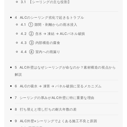
3.1
【シーリングの主な役割】
4
ALCのシーリング劣化で起きるトラブル
4.1
① 隙間・剥離からの雨水浸入
4.2
② 含水 → 凍結 → ALCパネル破損
4.3
③ 内部構造の腐食
4.4
④ 室内への雨漏り
5
ALC外壁はなぜシーリングが命なのか？素材構造の視点から
解説
6
ALCの吸水 → 凍害 → パネル破損に至るメカニズム
7
シーリングの厚みがALC外壁に特に重要な理由
8
打ち替えと増し打ちの耐久年数の差
9
ALC外壁×シーリングでよくある施工不良と原因