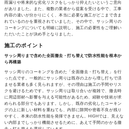
雨漏りや将来的な劣化リスクをしっかり抑えたいというご意向
がありました。また、複数の業者から提案を受ける中で、工事
内容の違いが分かりにくく、本当に必要な施工がどこまで含ま
れているのかを重視されていました。その中で、サッシ周りの
コーキングについても明確に説明し、施工の必要性をご理解い
ただいたことが決め手となりました。
施工のポイント
サッシ周りまで含めた全面撤去・打ち替えで防水性能を根本か
ら再構築
サッシ周りのコーキングを含めた「全面撤去・打ち替え」を行
った点です。一般的にサッシ周りは既存の上から増し打ちで済
ませる業者も多く見られますが、その理由は施工の手間やリス
クを避けるためです。サッシ周りは取り合いが複雑で、撤去時
に周辺部材へ影響を与える可能性があるため、経験や技術が求
められる部分でもあります。しかし、既存の劣化したコーキン
グの上に新しい材料を重ねても、内部に隙間や密着不良が残り
やすく、本来の防水性能を発揮できません。HIGHでは、見えな
い内部までしっかり機能させるために、あえて手間のかかる撤
去・打ち替えを選択しています。