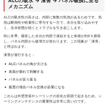
ALCの吸水 → 凍害 → パネル破損に至る
メカニズム
ALCの吸水性の高さは、内部に無数の気泡があるためです。気
泡は断熱性や軽量性に寄与する一方で、水分を取り込みやす
く、含水状態が続くとトラブルを引き起こします。
特に冬季、吸収した水分が内部で凍結すると体積が約9％膨張
し、パネル内部から破壊力が加わります。この現象が「凍害」
と呼ばれます。
凍害が進行すると：
ALCパネルの角が欠ける
表面が膨れて剥離する
パネルが反り返る
最悪の場合パネル交換が必要になる
これらは外壁塗装やシーリングの劣化が原因で起きるため、シ
ーリングメンテナンスの重要性は非常に高いのです。