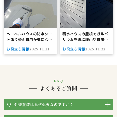
ヘーベルハウスの防水シー
積水ハウスの屋根でガルバ
ト張り替え費用が気になる
リウムを選ぶ理由や費用と
方へ！相場と工事手順をわ
施工の失敗回避術を徹底比
お役立ち情報
2025.11.11
お役立ち情報
2025.11.22
かりやすく解説
較！あなたの理想の住まい
を叶える秘訣
FAQ
よくあるご質問
外壁塗装はなぜ必要なのですか？