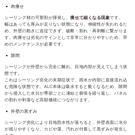
肉痩せ
シーリング材の可塑剤が揮発し、
痩せて細くなる現象
です。
幅はあっても厚みが足りない状態になり、伸縮性が失われるた
め、外壁の動きに追従できず、破断・割れ・再剥離に繋がりま
す。肉痩せは劣化のサインとして非常に分かりやすいため、早
めのメンテナンスが必要です。
隙間
シーリングが外壁から完全に離れ、目地内部が見えてしまう状
態です。
これはシーリング劣化の末期症状で、雨水が内部に直接流れ込
む危険な状態です。ALC本体は吸水すると脆くなるため、隙間
から侵入した水分が季節ごとに凍結と膨張を繰り返し、パネル
の割れや剥落など高額修繕につながります。
外壁の黒ずみ
シーリング劣化により目地防水性が落ちると、外壁表面に水分
が残りやすくなり、カビや藻、汚れが付着して黒ずみが発生し