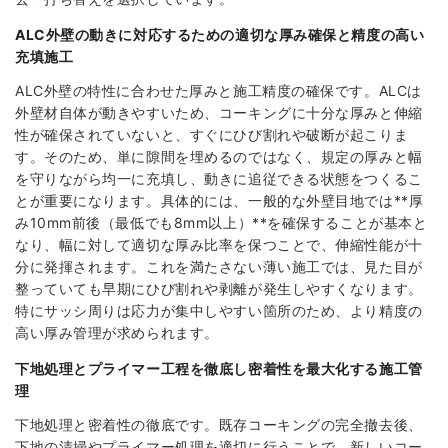
ALC外壁の動きに対応するための適切な厚み確保と精度の高い
充填施工
ALC外壁の特性に合わせた厚みと施工精度の確保です。ALCは
外壁材自体が動きやすいため、コーキングに十分な厚みと伸縮
性が確保されていないと、すぐにひび割れや破断が起こりま
す。そのため、単に隙間を埋めるのではなく、規定の厚みと幅
を守りながら均一に充填し、動きに追従できる状態をつくるこ
とが重要になります。具体的には、一般的な外壁目地では**厚
み10mm前後（最低でも8mm以上）**を確保することが基本と
なり、幅に対して適切な厚み比率を保つことで、伸縮性能が十
分に発揮されます。これを満たさない薄い施工では、見た目が
整っていても早期にひび割れや剥離が発生しやすくなります。
特にサッシ周りは応力が集中しやすい箇所のため、より精度の
高い厚み管理が求められます。
下地処理とプライマー工程を徹底し密着性を最大化する施工管
理
下地処理と密着性の徹底です。既存コーキングの完全撤去後、
下地の清掃やプライマー処理を適切に行うことで、新しいコー