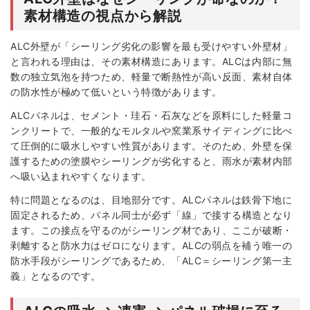
素材構造の視点から解説
ALC外壁が「シーリング劣化の影響を最も受けやすい外壁材」
と言われる理由は、その素材構造にあります。ALCは内部に無
数の独立気泡を持つため、軽量で断熱性が高い反面、素材自体
の防水性が極めて低いという特徴があります。
ALCパネルは、セメント・珪石・石灰などを原料にした軽量コ
ンクリートで、一般的なモルタルや窯業系サイディングに比べ
て圧倒的に吸水しやすい性質があります。そのため、外壁を保
護するための塗膜やシーリングが劣化すると、雨水が素材内部
へ吸い込まれやすくなります。
特に問題となるのは、目地部分です。ALCパネルは鉄骨下地に
固定されるため、パネル同士が必ず「線」で接する構造となり
ます。この接点を守るのがシーリング材であり、ここが破断・
剥離すると防水力はゼロになります。ALCの弱点を補う唯一の
防水手段がシーリングであるため、「ALC＝シーリング第一主
義」となるのです。