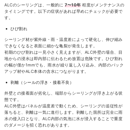
ALCのシーリングは、一般的に
7〜10年
程度がメンテナンスの
タイミングです。以下の症状があれば早めにチェックが必要で
す。
ひび割れ
シーリング材が紫外線・雨・温度差によって硬化し、伸び縮み
できなくなると表面に細かな亀裂が発生します。
初期のひび割れは一見小さく見えますが、ALC外壁の場合、目
地からの浸水は即内部に伝わるため放置は危険です。ひび割れ
の幅が僅か1mmでも、雨水が繰り返し入り込み、内部のバック
アップ材やALC本体の含水につながります。
剥離（シールの浮き・接着不良）
外壁との接着面が劣化し、端部からシーリングが浮き上がる状
態です。
ALC外壁はパネルが温度差で動くため、シーリングの追従性が
落ちると、剥離は一気に進行します。剥離した箇所は完全に雨
水の侵入口となり、ALC内部の気泡に水が浸入することで重度
のダメージを招く恐れがあります。